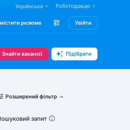
Роботодавцю
Українська
містити
резюме
Увійти
Знайти вакансії
Підібрати
Розширений фільтр
Пошуковий запит