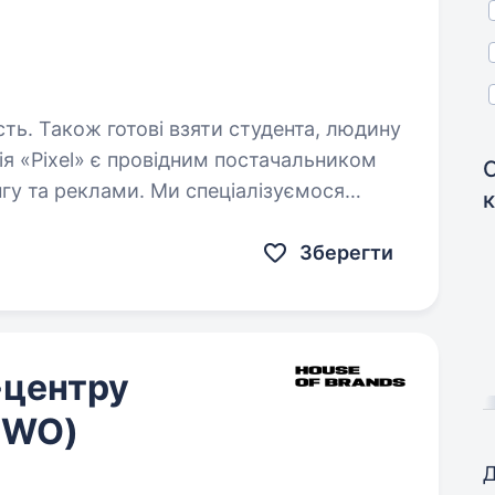
сть. Також готові взяти студента, людину
нгу та реклами. Ми спеціалізуємося
аційних рішень для наших клієнтів,
ієнтів…
Зберегти
-центру
 WO)
Д