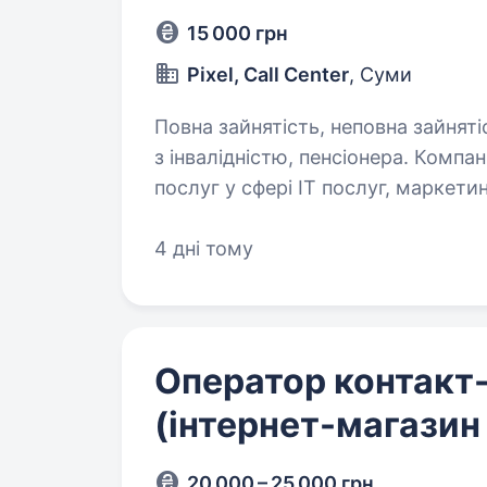
15 000 грн
Pixel, Call Center
, Суми
Повна зайнятість, неповна зайняті
з інвалідністю, пенсіонера. Компанія «Pixel» є провідним постачальником
послуг у сфері IT послуг, маркети
на розробці та впровадженні іннов
що дозволяє їм залучати нових кл
4 дні тому
Оператор контакт
(інтернет-магазин
20 000 – 25 000 грн