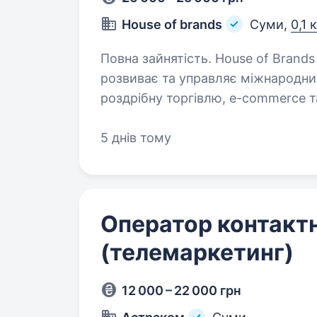
House of brands
Суми,
0,1 
Повна зайнятість. House of Brands (HOB) — це optichannel-екосистема, яка
розвиває та управляє міжнародни
роздрібну торгівлю, e-commerce т
український e-commerce проєкт,…
5 днів тому
Оператор контакт
(телемаркетинг)
12 000 – 22 000 грн