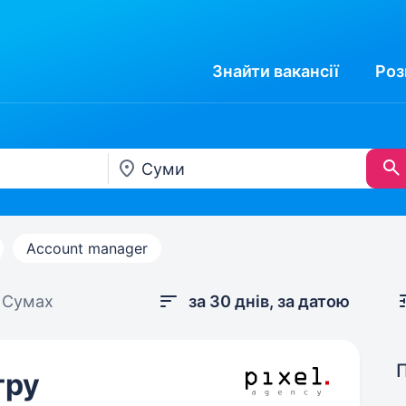
Знайти
вакансії
Роз
Account manager
у Сумах
за 30 днів, за датою
тру