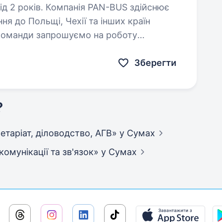
 PAN-BUS здійснює
я до Польщі, Чехії та інших країн
 команди запрошуємо на роботу
квитків. Ми будемо раді бачити…
Зберегти
?
кретаріат, діловодство, АГВ»
у Сумах
екомунікації та зв'язок»
у Сумах