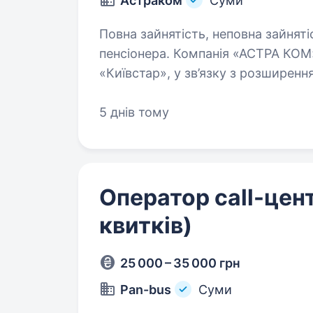
Астраком
Суми
Повна зайнятість, неповна зайняті
пенсіонера. Компанія «АСТРА КОМ», генеральний підрядник компанії
«Київстар», у зв’язку з розширен
Менеджера з продажу (оператора 
вміння працювати з клієнтами…
5 днів тому
Оператор call-цен
квитків)
25 000 – 35 000 грн
Pan-bus
Суми