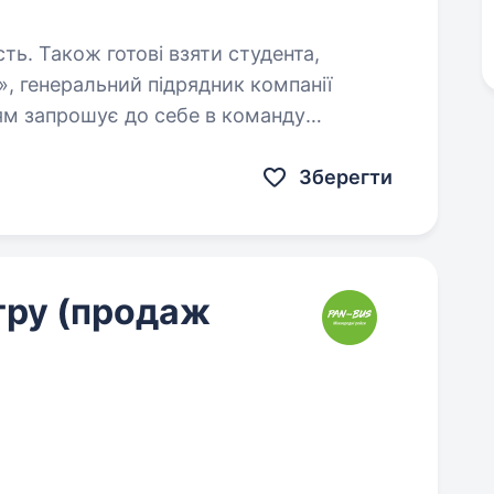
сть. Також готові взяти студента,
ням запрошує до себе в команду
КЦ). Якщо ви маєте комунікабельність,
Зберегти
тру (продаж