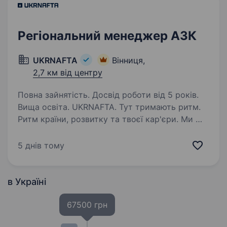
Регіональний менеджер АЗК
UKRNAFTA
Вінниця,
2,7 км від центру
Повна зайнятість. Досвід роботи від 5 років.
Вища освіта. UKRNAFTA. Тут тримають ритм.
Ритм країни, розвитку та твоєї кар'єри. Ми —
найбільша нафтовидобувна компанія України.
Сьогодні це 2 000+ свердловин, майже 700
5 днів тому
сучасних автозаправних комплексів
та команда з 20 000+…
в Україні
67500 грн