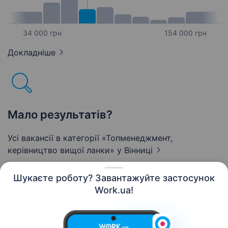
34 000 грн
154 000 грн
Докладніше
Мало результатів?
Усі вакансії в категорії «Топменеджмент,
керівництво вищої ланки»
у Вінниці
Шукаєте роботу? Завантажуйте застосунок
Work.ua!
Українська