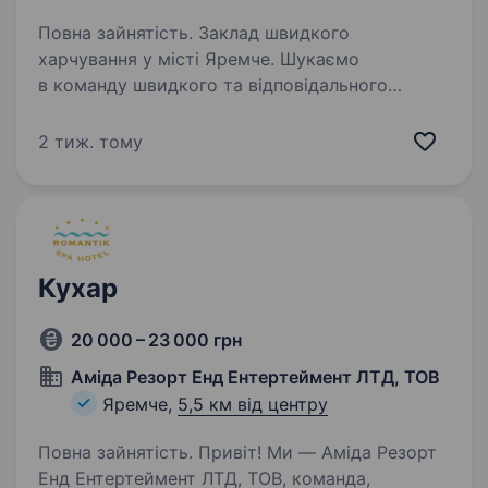
Повна зайнятість. Заклад швидкого
харчування у місті Яремче. Шукаємо
в команду швидкого та відповідального
кухаря для приготування чебуреків, хот догів
та круасанів. Досвід роботи вітається (але
2 тиж. тому
не обов’язково, ми всього можемо навчити)…
Кухар
20 000 – 23 000 грн
Аміда Резорт Енд Ентертеймент ЛТД, ТОВ
Яремче,
5,5 км від центру
Повна зайнятість. Привіт! Ми — Аміда Резорт
Енд Ентертеймент ЛТД, ТОВ, команда,