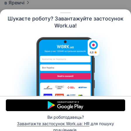
в Яремчі
Шукаєте роботу? Завантажуйте застосунок
Work.ua!
Українська
Ресурси
Контакти
Про нас
Кар’єра
Новини Work.ua
Допомога
Умови використання
Роботодавцю
Ви роботодавець?
© 2006–2026 Work.ua. Сервіс пошуку роботи №1 в
Завантажте застосунок Work.ua: HR
для пошуку
Україні.
працівників.