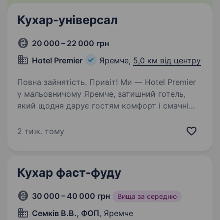
Кухар-універсал
20 000 – 22 000 грн
Hotel Premier
Яремче,
5,0 км від центру
Повна зайнятість. Привіт! Ми — Hotel Premier
у мальовничому Яремче, затишний готель,
який щодня дарує гостям комфорт і смачні
враження. Якщо ти хочеш розпочати або
продовжити свій шлях у кухарській справі,
2 тиж. тому
любиш готувати та прагнеш…
Кухар фаст-фуду
30 000 – 40 000 грн
Вища за середню
Семків В.В., ФОП
, Яремче