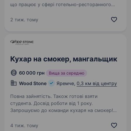
що працює у сфері готельно-ресторанного
бізнесу та організації конференцій
у мальовничому Яремчі. Запрошуємо
2 тиж. тому
приєднатися до нас на посаду кухаря —
навіть…
Кухар на смокер, мангальщик
60 000 грн
Вища за середню
Wood Stone
Яремче,
0,3 км від центру
Повна зайнятість. Також готові взяти
студента. Досвід роботи від 1 року.
Запрошуємо до команди кухаря на смокер!
Наш кандидат повинен мати : досвід роботи
на гарячому процесі, мангалі або смокері;
4 тиж. тому