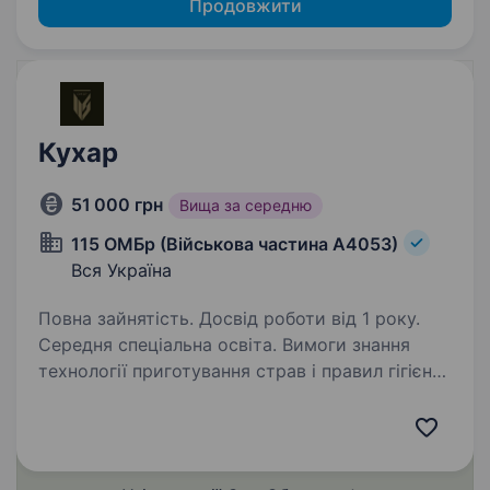
Продовжити
Кухар
51 000 грн
Вища за середню
115 ОМБр (Військова частина А4053)
Вся Україна
Повна зайнятість. Досвід роботи від 1 року.
Середня спеціальна освіта. Вимоги знання
технології приготування страв і правил гігієни
вміння смачно готувати їжу відповідальне
ставлення до результатів роботи охайність
профільна освіта знання правил і термінів
зберігання сировини…