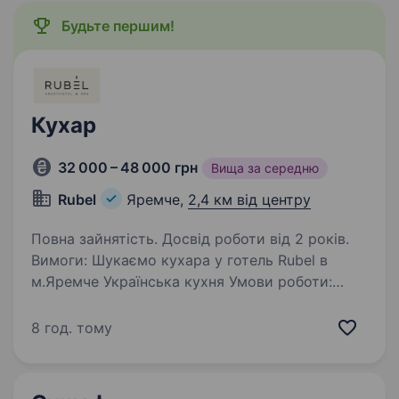
Будьте першим!
Кухар
32 000 – 48 000 грн
Вища за середню
Rubel
Яремче,
2,4 км від центру
Повна зайнятість. Досвід роботи від 2 років.
Вимоги: Шукаємо кухара у готель Rubel в
м.Яремче Українська кухня Умови роботи:
Графік роботи узгоджується індивідуально
Харчування та проживання надає
8 год. тому
роботодавець на час робочого тижня. Вчасна
виплата заробітної…