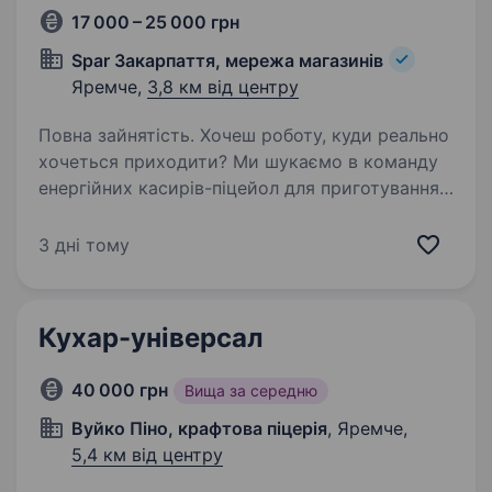
17 000 – 25 000 грн
Spar Закарпаття, мережа магазинів
Яремче,
3,8 км від центру
Повна зайнятість. Хочеш роботу, куди реально
хочеться приходити? Ми шукаємо в команду
енергійних касирів-піцейол для приготування
піци, бургерів, хот-догів та інших смаколиків.
Якщо ти активний/активна, любиш динамічну
3 дні тому
роботу, не боїшся…
Кухар-універсал
40 000 грн
Вища за середню
Вуйко Піно, крафтова піцерія
, Яремче,
5,4 км від центру