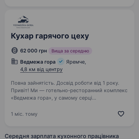
розуміє принципи приготування м’яса
та роботи з температурними режимами;
відповідальний,…
Кухар гарячого цеху
62 000 грн
Вища за середню
Ведмежа гора
Яремче,
4,8 км від центру
Повна зайнятість. Досвід роботи від 1 року.
Привіт! Ми — готельно-ресторанний комплекс
«Ведмежа гора», у самому серці
мальовничого Яремче. Запрошуємо до нашої
дружньої команди кухаря гарячого цеху
1 міс. тому
в ресторан «Панорама», який любить готувати
смачно та з душею…
Середня зарплата кухонного працівника