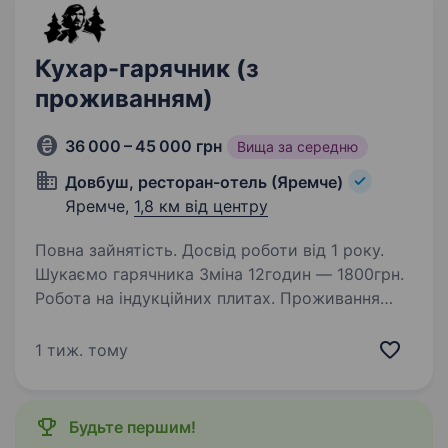
Кухар-гарячник (з
проживанням)
36 000 – 45 000 грн
Вища за середню
Довбуш, ресторан-отель (Яремче)
Яремче,
1,8 км від центру
Повна зайнятість. Досвід роботи від 1 року.
Шукаємо гарячника Зміна 12годин — 1800грн.
Робота на індукційних плитах. Проживання
надаємо, окрема кімната. Навантаження З 9:00
—11:00 сніданки по меню жителям готеля
1 тиж. тому
15−20чоловік. Обідня перерва з 14:00
посадка…
Будьте першим!