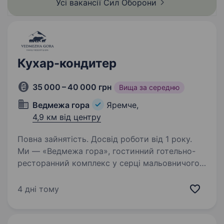
Усі вакансії Сил
Оборони
Кухар-кондитер
35 000 – 40 000 грн
Вища за середню
Ведмежа гора
Яремче,
4,9 км від центру
Повна зайнятість. Досвід роботи від 1 року.
Ми — «Ведмежа гора», гостинний готельно-
ресторанний комплекс у серці мальовничого
Яремче. Запрошуємо до нашої дружньої
команди кухаря-кондитера, який любить
4 дні тому
творити смачні десерти та дарувати гостям
незабутні смакові…