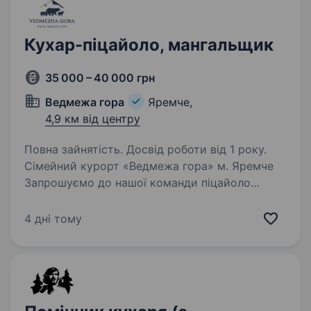
Кухар-піцайоло, мангальщик
35 000 – 40 000 грн
Ведмежа гора
Яремче,
4,9 км від центру
Повна зайнятість. Досвід роботи від 1 року.
Сімейний курорт «Ведмежа гора» м. Яремче
Запрошуємо до нашої команди піцайоло
та мангальщика який готуватиме найсмачнішу
піцу. приготування страв на хоспері Вимоги:
4 дні тому
Вміння користуватись технологічними
картами…