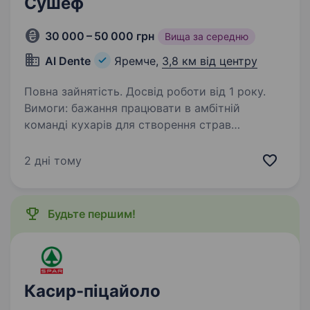
Сушеф
30 000 – 50 000 грн
Вища за середню
Al Dente
Яремче,
3,8 км від центру
Повна зайнятість. Досвід роботи від 1 року.
Вимоги: бажання працювати в амбітній
команді кухарів для створення страв
вишуканої Італійської кухні Умови роботи:
повний день Обов’язки: робота на кухні
2 дні тому
в команді професіоналів під керівництвом шеф
кухаря
Будьте першим!
Касир-піцайоло