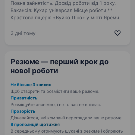
Повна зайнятість. Досвід роботи від 1 року.
Вакансія: Кухар універсал Місце роботи:**
Крафтова піцерія «Вуйко Піно» у місті Яремче.
Обов’язки:** Приготування страв гарячого
та частково холодного процесів згідно
3 дні тому
технологічних карт; Дотримання рецептур…
Резюме — перший крок
до
нової роботи
Не більше 3 хвилин
Щоб створити та розмістити ваше
резюме.
Приватність
Розміщуйте анонімно, і ніхто вас не впізнає.
Прозорість
Дізнавайтеся, які компанії переглядали ваше резюме.
8 пропозицій щотижня
В середньому отримують шукачі з резюме і обирають