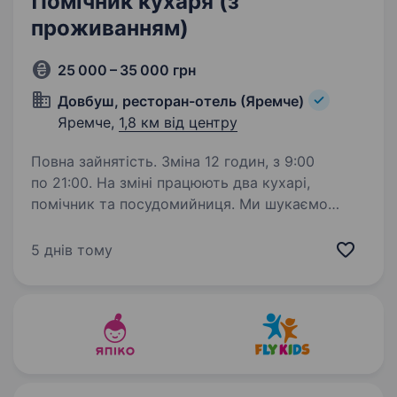
Помічник кухаря (з
проживанням)
25 000 – 35 000 грн
Довбуш, ресторан-отель (Яремче)
Яремче,
1,8 км від центру
Повна зайнятість. Зміна 12 годин, з 9:00
по 21:00. На зміні працюють два кухарі,
помічник та посудомийниця. Ми шукаємо
помічника пдля приготування заготовок,
перших страв та чистку овочів. Житло
5 днів тому
надаємо, індивідуальні кімнати із…