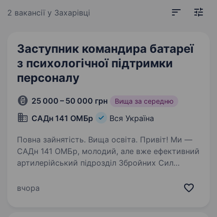
2 вакансії
у Захарівці
Заступник командира батареї
з психологічної підтримки
персоналу
25 000 – 50 000 грн
Вища за середню
САДн 141 ОМБр
Вся Україна
Повна зайнятість. Вища освіта. Привіт! Ми —
САДн 141 ОМБр, молодий, але вже ефективний
артилерійський підрозділ Збройних Сил
України. Наша місія — знищувати ворога
найсучаснішими методами, підтримуючи один
вчора
одного та цінуючи кожне життя.
Ми прагнемо…