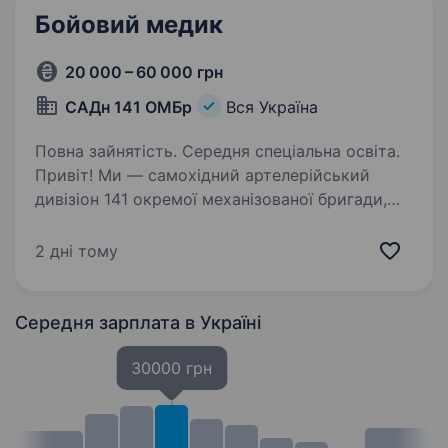
Бойовий медик
20 000 – 60 000 грн
САДн 141 ОМБр
Вся Україна
Повна зайнятість. Середня спеціальна освіта.
Привіт! Ми — самохідний артелерійський
дивізіон 141 окремої механізованої бригади,
молодий, але вже ефективний підрозділ, який
бореться за мир і безпеку України. Наше
2 дні тому
головне завдання — захищати наших людей і
країну,…
Середня зарплата
в Україні
30000 грн