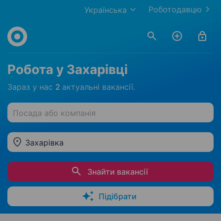
Роботодавцю
Українська
Робота у Захарівці
Зараз у нас
2
актуальні вакансії.
Посада або компанія
Захарівка
Знайти вакансії
Підібрати