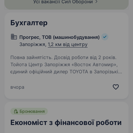
Усі вакансії Сил
Оборони
Бухгалтер
Прогрес, ТОВ (машинобудування)
Запоріжжя,
1,2 км від центру
Повна зайнятість. Досвід роботи від 2 років.
Тойота Центр Запоріжжя «Восток Автомир»,
єдиний офіційний дилер TOYOTA в Запорізькій
області. Запрошуємо в нашу команду
Бухгалтера Обов’язки: Розрахунок
вчора
та нарахування заробітної плати, лікарняних,
відпускних…
Бронювання
Економіст з фінансової роботи