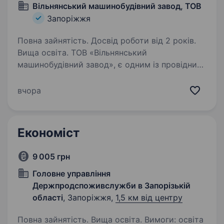
Вільнянський машинобудівний завод, ТОВ
Запоріжжя
Повна зайнятість. Досвід роботи від 2 років.
Вища освіта. ТОВ «Вільнянський
машинобудівний завод», є одним із провідних
підприємств в галузі залізничного
машинобудування в Україні з повним циклом
вчора
виробництва продукції. Наразі ми шукає
енергійного та кваліфікованого економіста…
Економіст
9 005 грн
Головне управління
Держпродспоживслужби в Запорізькій
області
, Запоріжжя,
1,5 км від центру
Повна зайнятість. Вища освіта. Вимоги: освіта