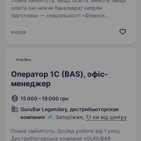
Повна зайнятість. Вища освіта. Вимоги: вища
освіта (не нижче бакалавра) напрям
підготовки — спеціальності «Фінанси,
банківська справа та страхування», «Облік і
оподаткування» Умови роботи: 5-робочий
вчора
тиждень, посада державної служби категорії…
Оператор 1С (BAS), офіс-
менеджер
15 000 – 19 000 грн
GuruBar Legendary, дистрибьюторская
компания
Запоріжжя,
7,1 км від центру
Повна зайнятість. Досвід роботи від 1 року.
Дистриб’юторська компанія «GURUBAR