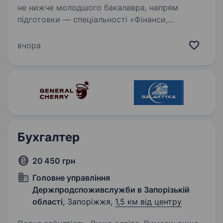
не нижче молодшого бакалавра, напрям
підготовки — спеціальності «Фінанси,
банківська справа та страхування», «Облік і
оподаткування» Умови роботи: 5-дений
вчора
робочий тиждень Обов’язки: Забезпечує…
Бухгалтер
20 450 грн
Головне управління
Держпродспоживслужби в Запорізькій
області
, Запоріжжя,
1,5 км від центру