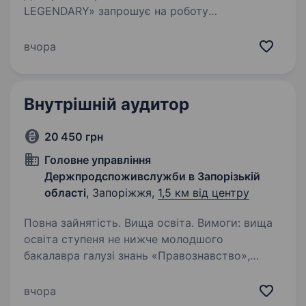
LEGENDARY» запрошує на роботу
за вакансією: Офіс-менеджер, оператор 1С
(BAS) Місто: Запоріжжя, Шевченківський
вчора
район Ми — стабільна компанія, що працює
понад 15 років у сфері гуртової…
Внутрішній аудитор
20 450 грн
Головне управління
Держпродспоживслужби в Запорізькій
області
, Запоріжжя,
1,5 км від центру
Повна зайнятість. Вища освіта. Вимоги: вища
освіта ступеня не нижче молодшого
бакалавра галузі знань «Правознавство»,
«Економіка», «Облік і оподаткування»,
«Фінанси, банківська справа та страхування»
вчора
або прирівняні до них спеціальності. Умови…