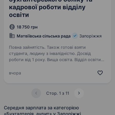
кадрової роботи відділу
освіти
18 750 грн
Матвіївська сільська рада
Запоріжжя
Повна зайнятість. Також готові взяти
студента, людину з інвалідністю. Досвід
роботи від 1 року. Вища освіта. Відділ освіти
Матвіївської сільської ради запрошує до своєї
команди кандидата на вакантну посаду
вчора
головного спеціаліста з бухгалтерського
обліку та кадрової роботи. Основні обов’язки:
ведення бухгалтерського обліку…
Стор. 1 з 11
Середня зарплата за категорією
«Бухгалтерія, аудит»
у Запоріжжі