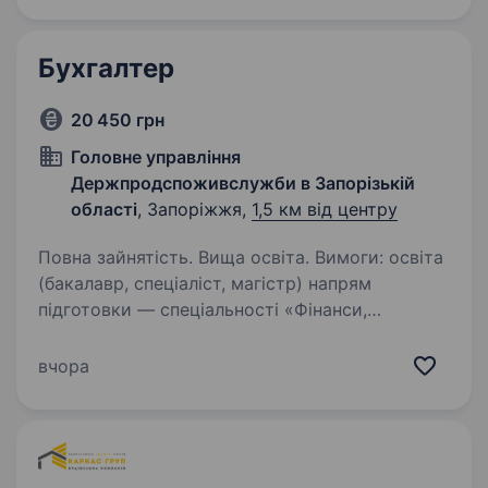
Бухгалтер
20 450 грн
Головне управління
Держпродспоживслужби в Запорізькій
області
, Запоріжжя,
1,5 км від центру
Повна зайнятість. Вища освіта. Вимоги: освіта
(бакалавр, спеціаліст, магістр) напрям
підготовки — спеціальності «Фінанси,
банківська справа та страхування», «Облік і
оподаткування» Умови роботи: 5-денний
вчора
робочий тиждень, посада державної служби…