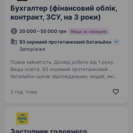
Бухгалтер (фінансовий облік,
контракт, ЗСУ, на 3 роки)
20 000 – 50 000 грн
Вища за середню
93 окремий протитанковий батальйон
Запоріжжя
Повна зайнятість. Досвід роботи від 1 року.
Вища освіта. 93 окремий протитанковий
батальйон шукає відповідальних людей, які
бажають приєднатися до лав ЗСУ за посадою
бугалтер, фінансист Основні вимоги:
2 год. тому
Обов’язковий досвід роботи з Державним
казначейством (досвід у бюджетних…
Заступник головного