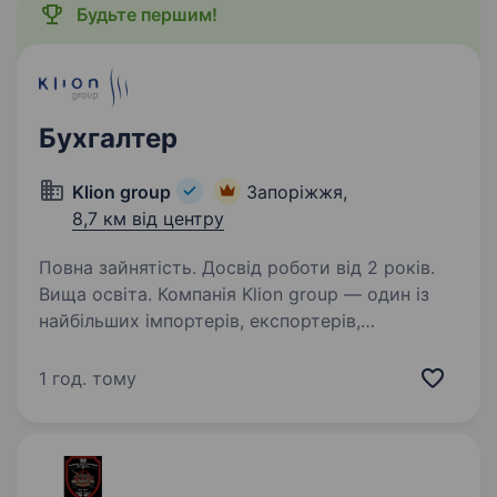
Будьте першим!
Бухгалтер
Klion group
Запоріжжя,
8,7 км від центру
Повна зайнятість. Досвід роботи від 2 років.
Вища освіта. Компанія Klion group — один із
найбільших імпортерів, експортерів,
дистрибуторів риби і морепродуктів. Маємо
сучасний виробничий комплекс та свій
1 год. тому
власний бренд — ТМ «Veladis». Протягом 20
років займаємо лідерські…