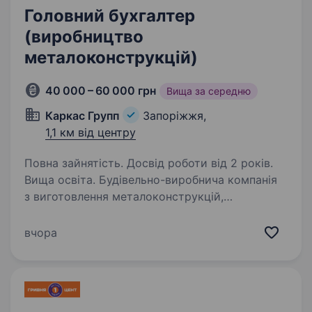
Головний бухгалтер
(виробництво
металоконструкцій)
40 000 – 60 000 грн
Вища за середню
Каркас Групп
Запоріжжя,
1,1 км від центру
Повна зайнятість. Досвід роботи від 2 років.
Вища освіта. Будівельно-виробнича компанія
з виготовлення металоконструкцій,
реалізуємо промислові та аграрні об'єкти,
виготовляємо ангари, ферми, галереї, несучі
вчора
та інші металеві конструкції. У зв’язку
з розвитком компанії…