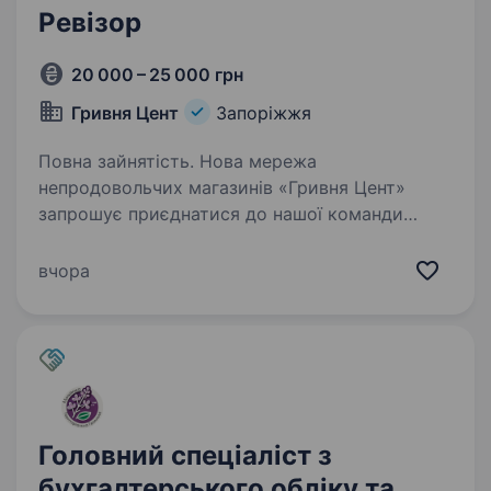
Ревізор
20 000 – 25 000 грн
Гривня Цент
Запоріжжя
Повна зайнятість. Нова мережа
непродовольчих магазинів «Гривня Цент»
запрошує приєднатися до нашої команди
в якості активного та цілеспрямованого
«Ревізора» . Що ми від тебе чекаємо ?
вчора
Комунікабельність, робота в команді;
Відповідальність,…
Головний спеціаліст з
бухгалтерського обліку та