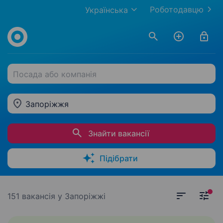
Роботодавцю
Українська
Посада або компанія
Запоріжжя
Знайти вакансії
Підібрати
151 вакансія
у Запоріжжі