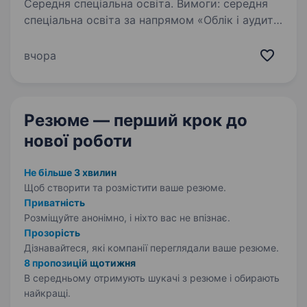
Середня спеціальна освіта. Вимоги: середня
спеціальна освіта за напрямом «Облік і аудит»,
«Фінанси» або суміжні спеціальності досвід
роботи у фінансових відділах бюджетних
вчора
установ або бухгалтерії комерційних
підприємств буде перевагою…
Резюме — перший крок
до
нової роботи
Не більше 3 хвилин
Щоб створити та розмістити ваше
резюме.
Приватність
Розміщуйте анонімно, і ніхто вас не впізнає.
Прозорість
Дізнавайтеся, які компанії переглядали ваше резюме.
8 пропозицій щотижня
В середньому отримують шукачі з резюме і обирають
найкращі.