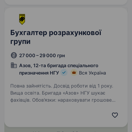
Бухгалтер розрахункової
групи
27 000 – 29 000 грн
Азов, 12-та бригада спеціального
призначення НГУ
Вся Україна
Повна зайнятість. Досвід роботи від 1 року.
Вища освіта. Бригада «Азов» НГУ шукає
фахівців. Обов’язки: нараховувати грошове
забезпечення військовослужбовцям; надання
довідок щодо нарахованого грошового
забезпечення. Вимоги: освіта вища (за
фінансовим напрямком);…