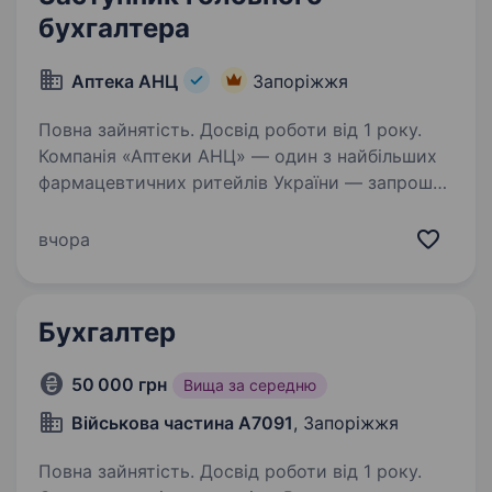
бухгалтера
Аптека АНЦ
Запоріжжя
Повна зайнятість. Досвід роботи від 1 року.
Компанія «Аптеки АНЦ» — один з найбільших
фармацевтичних ритейлів України — запрошує
до своєї команди Заступника головного
бухгалтера Основні обов’язки: Організація
вчора
та контроль ведення бухгалтерського обліку…
Бухгалтер
50 000 грн
Вища за середню
Військова частина А7091
, Запоріжжя
Повна зайнятість. Досвід роботи від 1 року.