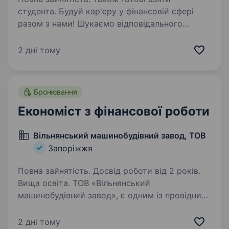
студента. Будуй кар'єру у фінансовій сфері
разом з нами! Шукаємо відповідального
та амбітного спеціаліста, який прагне
професійного розвитку, стабільності та гідної
2 дні тому
винагороди. Якщо ти любиш цифри, порядок і
хочеш працювати…
Бронювання
Економіст з фінансової роботи
Вільнянський машинобудівний завод, ТОВ
Запоріжжя
Повна зайнятість. Досвід роботи від 2 років.
Вища освіта. ТОВ «Вільнянський
машинобудівний завод», є одним із провідних
підприємств в галузі залізничного
машинобудування в Україні з повним циклом
2 дні тому