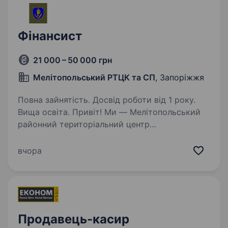
Фінансист
21 000 – 50 000 грн
Мелітопольський РТЦК та СП
, Запоріжжя
Повна зайнятість. Досвід роботи від 1 року.
Вища освіта. Привіт! Ми — Мелітопольський
районний територіальний центр
комплектування та соціальної підтримки, і
зараз шукаємо фінансиста, який приєднається
вчора
до військової частини. Ми шукаємо людину,
яка: Має вищу освіту у сфері…
Продавець-касир