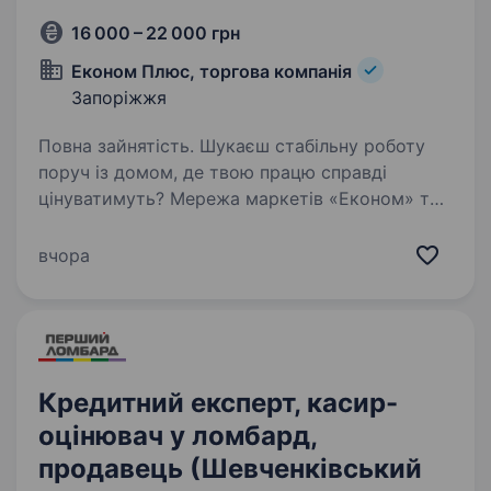
16 000 – 22 000 грн
Економ Плюс, торгова компанія
Запоріжжя
Повна зайнятість. Шукаєш стабільну роботу
поруч із домом, де твою працю справді
цінуватимуть? Мережа маркетів «Економ» та
«Brooklyn» запрошує тебе стати частиною
нашої дружньої команди! Ми пропонуємо
вчора
комфортні умови, гідну оплату…
Кредитний експерт, касир-
оцінювач у ломбард,
продавець (Шевченківський