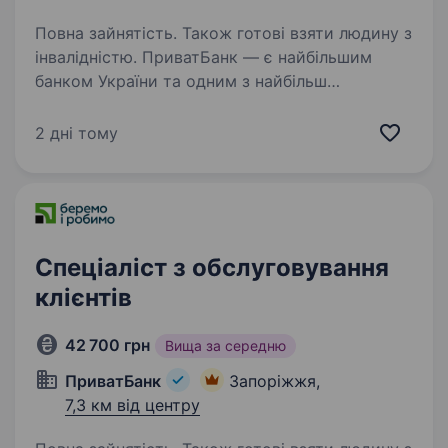
Повна зайнятість. Також готові взяти людину з
інвалідністю. ПриватБанк — є найбільшим
банком України та одним з найбільш
інноваційних банків світу. Займає лідуючі
позиції за всіма фінансовими показниками
2 дні тому
в галузі та складає близько чверті всієї
банківської системи країни…
Спеціаліст з обслуговування
клієнтів
42 700 грн
Вища за середню
ПриватБанк
Запоріжжя,
7,3 км від центру