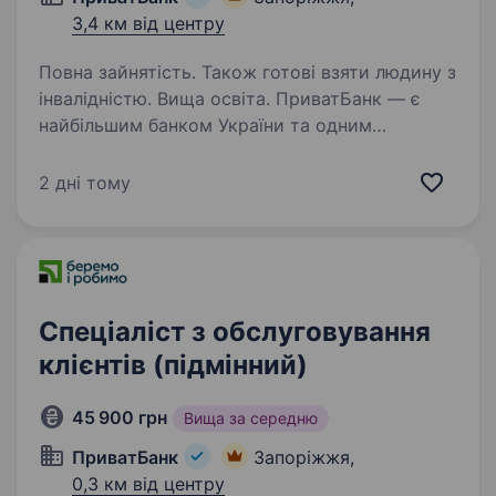
3,4 км від центру
Повна зайнятість. Також готові взяти людину з
інвалідністю. Вища освіта. ПриватБанк — є
найбільшим банком України та одним
з найбільш інноваційних банків світу. Займає
лідуючі позиції за всіма фінансовими
2 дні тому
показниками в галузі та складає близько
чверті всієї банківської системи країни…
Спеціаліст з обслуговування
клієнтів (підмінний)
45 900 грн
Вища за середню
ПриватБанк
Запоріжжя,
0,3 км від центру