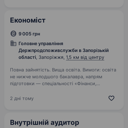
виробництва продукції. Наразі ми шукає
енергійного та кваліфікованого економіста…
Економіст
9 005 грн
Головне управління
Держпродспоживслужби в Запорізькій
області
, Запоріжжя,
1,5 км від центру
Повна зайнятість. Вища освіта. Вимоги: освіта
не нижче молодшого бакалавра, напрям
підготовки — спеціальності «Фінанси,
банківська справа та страхування», «Облік і
оподаткування» Умови роботи: 5-дений
2 дні тому
робочий тиждень Обов’язки: Забезпечує…
Внутрішній аудитор