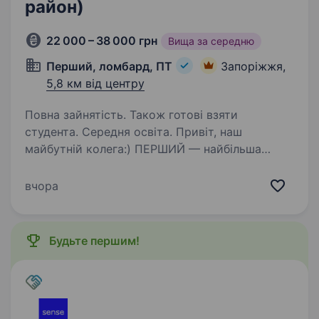
район)
22 000 – 38 000 грн
Вища за середню
Перший, ломбард, ПТ
Запоріжжя,
5,8 км від центру
Повна зайнятість. Також готові взяти
студента. Середня освіта. Привіт, наш
майбутній колега:) ПЕРШИЙ — найбільша
в Україні мережа ломбардів (634 у всіх
регіонах), величезна фінансова компанія,
вчора
де можна отримати різні фінансові послуги
та купити ювелірні прикраси, техніку.…
Будьте першим!