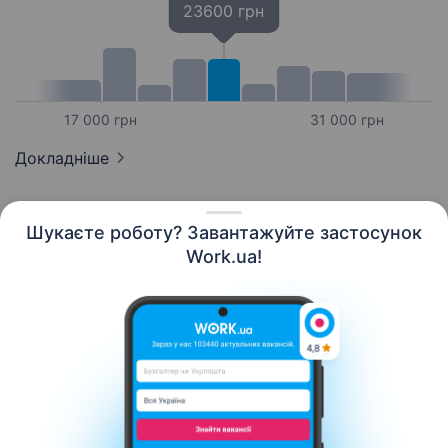
23600 грн
17 000 грн
31 000 грн
Докладніше
Шукаєте роботу? Завантажуйте застосунок
Work.ua!
Українська
Ресурси
Контакти
Про нас
Кар’єра