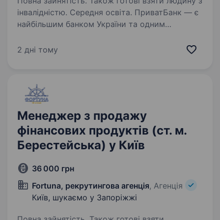
Повна зайнятість. Також готові взяти людину з
інвалідністю. Середня освіта. ПриватБанк — є
найбільшим банком України та одним
з найбільш інноваційних банків світу. Займає
лідуючі позиції за всіма фінансовими
2 дні тому
показниками в галузі та складає близько
чверті всієї банківської системи країни…
Менеджер з продажу
фінансових продуктів (ст. м.
Берестейська) у Київ
36 000 грн
Fortuna, рекрутингова агенція
, Агенція
Київ, шукаємо у Запоріжжі
Повна зайнятість. Також готові взяти