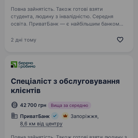
Повна зайнятість. Також готові взяти
студента, людину з інвалідністю. Середня
освіта. ПриватБанк — є найбільшим банком
України та одним з найбільш інноваційних
банків світу. Займає лідуючі позиції за всіма
2 дні тому
фінансовими показниками в галузі та складає
близько чверті всієї банківської системи
країни…
Спеціаліст з обслуговування
клієнтів
42 700 грн
Вища за середню
ПриватБанк
Запоріжжя,
8,6 км від центру
Повна зайнятість. Також готові взяти людину з