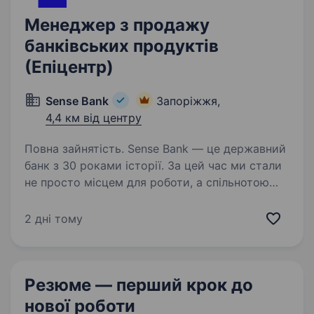
Менеджер з продажу
банківських продуктів
(Епіцентр)
Sense Bank
Запоріжжя,
4,4 км від центру
Повна зайнятість. Sense Bank — це державний
банк з 30 роками історії. За цей час ми стали
не просто місцем для роботи, а спільнотою
з 4000 людей, де кожен присвячений місії —
створювати сенси, щоб здійснювались мрії
2 дні тому
українців. Шукаємо…
Резюме — перший крок
до
нової роботи