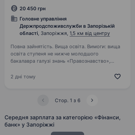
20 450 грн
Головне управління
Держпродспоживслужби в Запорізькій
області
, Запоріжжя,
1,5 км від центру
Повна зайнятість. Вища освіта. Вимоги: вища
освіта ступеня не нижче молодшого
бакалавра галузі знань «Правознавство»,
«Економіка», «Облік і оподаткування»,
«Фінанси, банківська справа та страхування»
2 дні тому
або прирівняні до них спеціальності. Умови…
Стор. 1 з 6
Середня зарплата за категорією «Фінанси,
банк»
у Запоріжжі