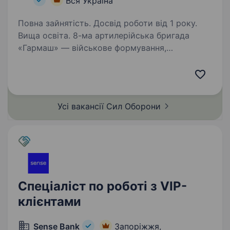
Вся Україна
Повна зайнятість. Досвід роботи від 1 року.
Вища освіта. 8-ма артилерійська бригада
«Гармаш» — військове формування,
що входить до складу 1-го корпусу
Національної гвардії України «Азов».
Новостворена бригада, сформована
досвідченими азовськими артилеристами,
Усі вакансії Сил
Оборони
наразі набирає…
Спеціаліст по роботі з VIP-
клієнтами
Sense Bank
Запоріжжя,