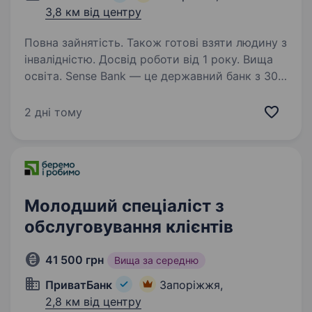
3,8 км від центру
Повна зайнятість. Також готові взяти людину з
інвалідністю. Досвід роботи від 1 року. Вища
освіта. Sense Bank — це державний банк з 30
роками історії. За цей час ми стали не просто
місцем для роботи, а спільнотою з 4000
2 дні тому
людей, де кожен присвячений місії —
створювати сенси, щоб здійснювались мрії
українців. Шукаємо…
Молодший спеціаліст з
обслуговування клієнтів
41 500 грн
Вища за середню
ПриватБанк
Запоріжжя,
2,8 км від центру