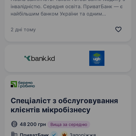
інвалідністю. Середня освіта. ПриватБанк — є
найбільшим банком України та одним
з найбільш інноваційних банків світу. Займає
лідуючі позиції за всіма фінансовими
2 дні тому
показниками в галузі та складає близько
чверті всієї банківської системи країни…
Спеціаліст з обслуговування
клієнтів мікробізнесу
48 200 грн
Вища за середню
ПриватБанк
Запоріжжя,