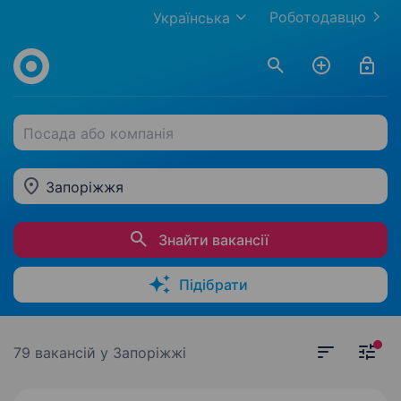
Роботодавцю
Українська
Посада або компанія
Запоріжжя
Знайти вакансії
Підібрати
79 вакансій
у Запоріжжі