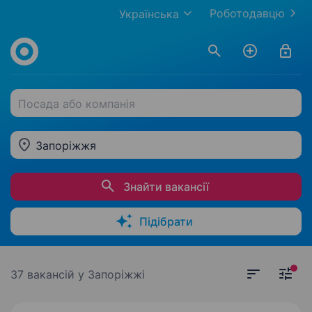
Роботодавцю
Українська
Посада або компанія
Запоріжжя
Знайти вакансії
Підібрати
37 вакансій
у Запоріжжі