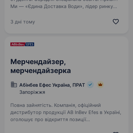
Ми — «Єдина Доставка Води», лідер ринку
Запоріжжя з доставки очищеної питної води.
Наша команда щодня працює, щоб кожен
3 дні тому
мешканець міста мав доступ до свіжої
та якісної води, і ми шукаємо саме тебе, щоб
разом…
Мерчендайзер,
мерчендайзерка
Абінбев Ефес Україна, ПРАТ
Запоріжжя
Повна зайнятість. Компанія, офіційний
дистрибутор продукції AB InBev Efes в Україні,
оголошує про відкриття позиції
Мерчендайзер/ка в м. Запоріжжя.