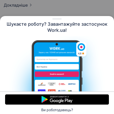
Докладніше
Шукаєте роботу? Завантажуйте застосунок
Work.ua!
Українська
Ресурси
Контакти
Про нас
Кар’єра
Новини Work.ua
Допомога
Умови використання
Роботодавцю
Ви роботодавець?
© 2006–2026 Work.ua. Сервіс пошуку роботи №1 в