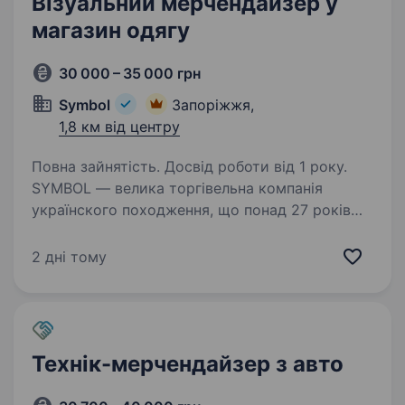
Візуальний мерчендайзер у
магазин одягу
30 000 – 35 000 грн
Symbol
Запоріжжя,
1,8 км від центру
Повна зайнятість. Досвід роботи від 1 року.
SYMBOL — велика торгівельна компанія
українского походження, що понад 27 років
представляє на ринку України магазини одягу,
взуття та аксесуарів відомих luxury брендів
2 дні тому
для жінок, чоловіків та дітей. Ми пишаємося…
Технік-мерчендайзер з авто