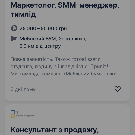
Маркетолог, SMM-менеджер,
тимлід
25 000 – 55 000 грн
Меблевий БУМ
, Запоріжжя,
6,0 км від центру
Повна зайнятість. Також готові взяти
студента, людину з інвалідністю. Привіт!
Ми команда компанії «Меблевий бум» і вже
більше 20 років є лідерами в нашій галузі
в Запоріжжі! НАВІТЬ ЯКЩО У ВАС НЕМАЄ
3 дні тому
ДОСВІДУ РОБОТИ, то завдяки нашій
першокласній системі навчання ми зробимо
з вас високоефективного…
Консультант з продажу,