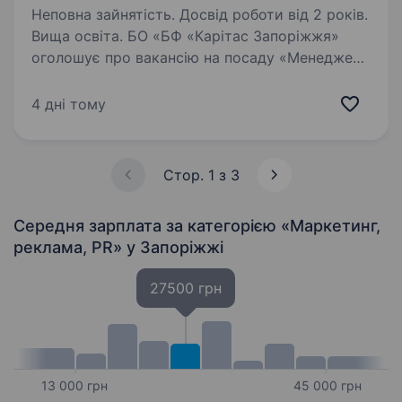
Неповна зайнятість. Досвід роботи від 2 років.
Вища освіта. БО «БФ «Карітас Запоріжжя»
оголошує про вакансію на посаду «Менеджер
з комунікацій» в одному з проєктів фонду
(часткова зайнятість). Основні обов’язки:
4 дні тому
Створення комунікаційних матеріалів для
донорів та партнерів…
Стор. 1 з 3
Середня зарплата за категорією «Маркетинг,
реклама, PR»
у Запоріжжі
27500 грн
13 000 грн
45 000 грн