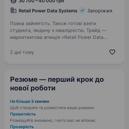
30 700 – 40 000 грн
Retail Power Data Systems
Запоріжжя
Повна зайнятість. Також готові взяти
студента, людину з інвалідністю. Трейд —
маркетингова агенція «Retail Power Data
Systems» займається реалізацію масштабного
проєкту технічного сервісу (мерчандайзинг і
2 дні тому
технічні роботи) для міжнародних брендів.
Ми будуємо нову систему роботи і тому…
Резюме — перший крок
до
нової роботи
Не більше 3 хвилин
Щоб створити та розмістити ваше
резюме.
Приватність
Розміщуйте анонімно, і ніхто вас не впізнає.
Прозорість