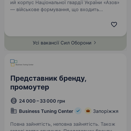
ий корпус Національної гвардії України «Азов»
— військове формування, що входить
до складу НГУ. Підрозділ збирає команду
вмотивованих фахівців, які готові бути
прикладом та працювати разом на перемогу.
Керівник…
Усі вакансії Сил
Оборони
Представник бренду,
промоутер
24 000 – 33 000 грн
Business Tuning Center
Запоріжжя
Повна зайнятість, неповна зайнятість. Також