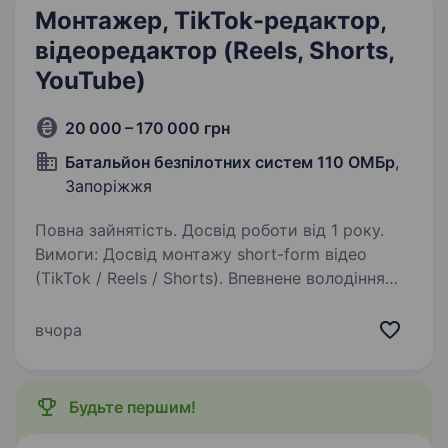
Монтажер, TikTok-редактор,
відеоредактор (Reels, Shorts,
YouTube)
20 000 – 170 000 грн
Батальйон безпілотних систем 110 ОМБр
,
Запоріжжя
Повна зайнятість. Досвід роботи від 1 року.
Вимоги: Досвід монтажу short-form відео
(TikTok / Reels / Shorts). Впевнене володіння
CapCut, DaVinci або аналогами. Розуміння,
як працює утримання уваги, хуки та вірусний
вчора
монтаж. Уважність до деталей і…
Будьте першим!