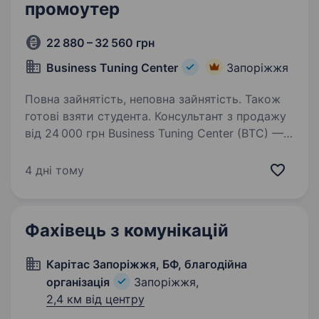
промоутер
22 880 – 32 560 грн
Business Tuning Center
Запоріжжя
Повна зайнятість, неповна зайнятість. Також
готові взяти студента. Консультант з продажу
від 24 000 грн Business Tuning Center (BTC) —
одна з провідних агенцій маркетингових
комунікацій в Україні з понад 20-річним
4 дні тому
досвідом. Ми реалізуємо масштабні проєкти
для міжнародних брендів,…
Фахівець з комунікацій
Карітас Запоріжжя, БФ, благодійна
організація
Запоріжжя,
2,4 км від центру