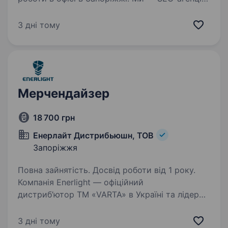
з Запоріжжя. Просуваємо сайти в Google для
українських та міжнародних клієнтів. Зараз
3 дні тому
розширюємо команду і шукаємо людину, яку
готові навчити…
Мерчендайзер
18 700 грн
Енерлайт Дистрибьюшн, ТОВ
Запоріжжя
Повна зайнятість. Досвід роботи від 1 року.
Компанія Enerlight — офіційний
дистриб’ютор ТМ «VARTA» в Україні та лідер
на ринку товарів в сегменті елементів
живлення і LED-освітлення у зв’язку
3 дні тому