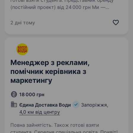
готові взяти студента. Представник бренду
(постійний проект) від 24 000 грн Ми —
Business Tuning Center, одна з найбільших
агенцій маркетингових комунікацій України,
2 дні тому
що працює з 2004 року. Ми допомагаємо
провідним світовим брендам стати…
Менеджер з реклами,
помічник керівника з
маркетингу
18 000 грн
Єдина Доставка Води
Запоріжжя,
4,0 км від центру
Повна зайнятість. Також готові взяти
студента. Середня спеціальна освіта. Привіт!