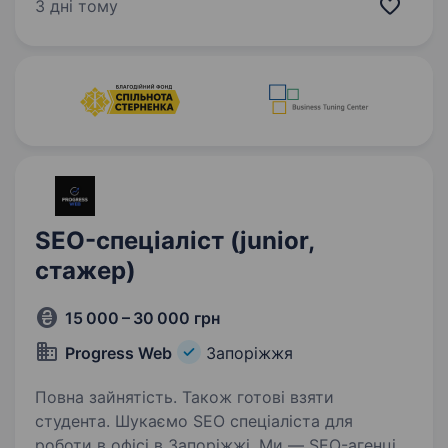
Ви матимете нагоду працювати з продукцією
3 дні тому
компанії AB InBev Efes — світового лідера…
SEO-спеціаліст (junior,
стажер)
15 000 – 30 000 грн
Progress Web
Запоріжжя
Повна зайнятість. Також готові взяти
студента. Шукаємо SEO спеціаліста для
роботи в офісі в Запоріжжі. Ми — SEO-агенція