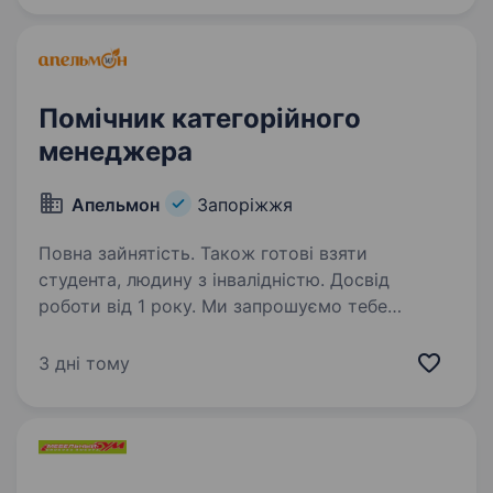
та адаптуватися до нових умов,…
Помічник категорійного
менеджера
Апельмон
Запоріжжя
Повна зайнятість. Також готові взяти
студента, людину з інвалідністю. Досвід
роботи від 1 року. Ми запрошуємо тебе
приєднатися до нашої компанії «Апельмон»
на посаду Помічник категорійного менеджера.
3 дні тому
Як помічник категорійного менеджера, тобі
буде доручено підтримку категорійного
менеджера у проведенні аналізу…