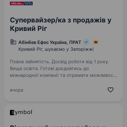
Супервайзер/ка з продажів у
Кривий Ріг
Абінбев Ефес Україна, ПРАТ
Кривий Ріг, шукаємо у Запоріжжі
Повна зайнятість. Досвід роботи від 1 року.
Вища освіта. Готові доєднатись до
міжнародної компанії та отримати можливості
обміну досвідом із закордонними колегами?
Ви отримаєте наставництво від працівників
вчора
компанії, навчитеся бути гнучким
та адаптуватися до нових умов,…