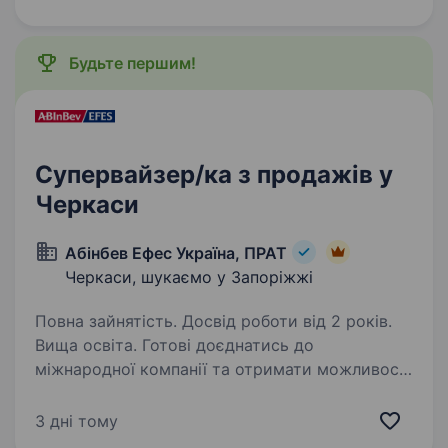
з розширенням торгової мережі в м.
Запоріжжя (все місто), запрошує…
Будьте першим!
Супервайзер/ка з продажів у
Черкаси
Абінбев Ефес Україна, ПРАТ
Черкаси, шукаємо у Запоріжжі
Повна зайнятість. Досвід роботи від 2 років.
Вища освіта. Готові доєднатись до
міжнародної компанії та отримати можливості
обміну досвідом із закордонними колегами?
Ви отримаєте наставництво від працівників
3 дні тому
компанії, навчитеся бути гнучким