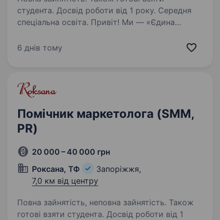
студента. Досвід роботи від 1 року. Середня
спеціальна освіта. Привіт! Ми — «Єдина
Доставка Води», лідер ринку міста Запоріжжя
у сфері доставки очищеної питної води. Ми
6 днів тому
піклуємося про якість та комфорт наших
клієнтів і шукаємо SMM-менеджера, який
допоможе нам ще краще розповісти…
Помічник маркетолога (SMM,
PR)
20 000 – 40 000 грн
Роксана, ТФ
Запоріжжя,
7,0 км від центру
Повна зайнятість, неповна зайнятість. Також
готові взяти студента. Досвід роботи від 1