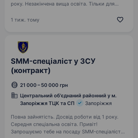
року. Незакінчена вища освіта. Тільки для
кандидатів із Запоріжжя! Ми — ТФ «Роксана»,
успішне підприємство з динамічним
1 тиж. тому
розвитком у сфері виробництва трикотажних
виробів для дому та відпочинку. Наша
команда також активно працює у напрямках
дистрибуції,…
SMM-спеціаліст у ЗСУ
(контракт)
21 000 – 50 000 грн
Центральний об'єднаний районний у м.
Запоріжжя ТЦК та СП
Запоріжжя
Повна зайнятість. Досвід роботи від 1 року.
Середня спеціальна освіта. Привіт!
Запрошуємо тебе на посаду SMM-спеціаліста