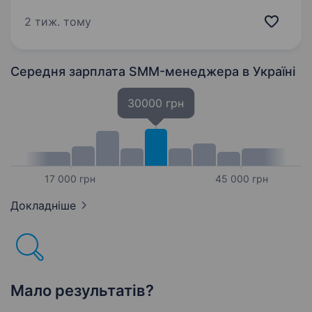
за контрактом у Збройних Силах України.
Як SMM-спеціаліст, ти матимеш унікальну
2 тиж. тому
можливість поєднати свої професійні навички
з важливою місією — підтримкою
та розвитком…
Середня зарплата SMM-менеджера
в Україні
30000 грн
17 000 грн
45 000 грн
Докладніше
Мало результатів?