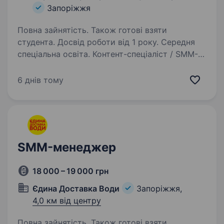
Запоріжжя
Повна зайнятість. Також готові взяти
студента. Досвід роботи від 1 року. Середня
спеціальна освіта. Контент-спеціаліст / SMM-
фахівецьБердянський прикордонний загін —
Державна прикордонна служба України
6 днів тому
Бердянський прикордонний загін шукає
людину, яка вміє працювати з увагою
аудиторії, розуміє сучасний digital-простір…
SMM-менеджер
18 000 – 19 000 грн
Єдина Доставка Води
Запоріжжя,
4,0 км від центру
Повна зайнятість. Також готові взяти