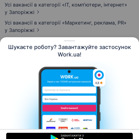
Усі вакансії в категорії «IT, комп'ютери, інтернет»
у Запоріжжі
Усі вакансії в категорії «Маркетинг, реклама, PR»
у Запоріжжі
Шукаєте роботу? Завантажуйте застосунок
Work.ua!
Українська
Ресурси
Контакти
Про нас
Кар’єра
Новини Work.ua
Допомога
Умови використання