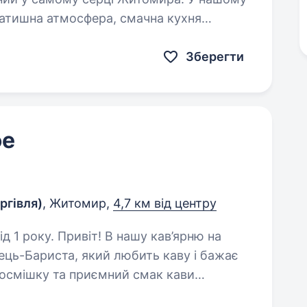
затишна атмосфера, смачна кухня
дістю допоможе…
Зберегти
фе
ргівля)
, Житомир,
4,7 км від центру
нашу кав’ярню на
ець-Бариста, який любить каву і бажає
посмішку та приємний смак кави
з першого ковтка. Що ти будеш робити: Готувати каву…