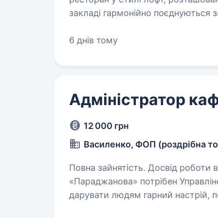
закладі гармонійно поєднуються 
та дружній колектив, який із ра
6 днів тому
Адміністратор ка
12 000 грн
Василенко, ФОП (роздрібна то
Повна зайнятість. Досвід роботи від 1 року. Привіт! В 
«Параджанова» потрібен Управлін
дарувати людям гарний настрій, 