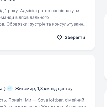
р пансіонату, м.
річ та консультування
відвідувачів; ведення документації; координація роботи…
Зберегти
ar)
Житомир,
1,3 км від центру
сімейний
аний у самому серці Житомира. У нашому