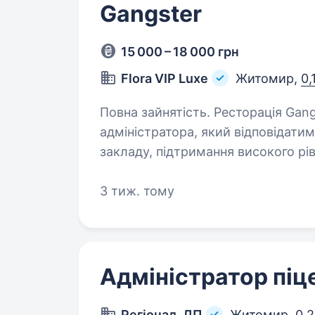
Gangster
15 000 – 18 000 грн
Flora VIP Luxe
Житомир,
0,
Повна зайнятість. Ресторація Gangster запрошує до своєї команди
адміністратора, який відповідати
закладу, підтримання високого рі
атмосфери для наших гостей. Обо
3 тиж. тому
Адміністратор піце
Регіонал, ДП
Житомир,
0,2