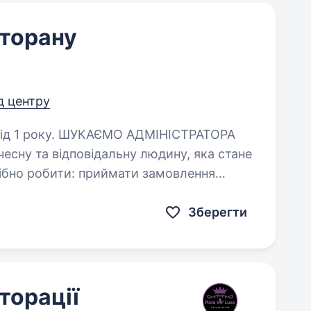
сторану
ід центру
 АДМІНІСТРАТОРА
сну та відповідальну людину, яка стане
й; проводити розрахунок; слідкувати за чистотою…
Зберегти
торації