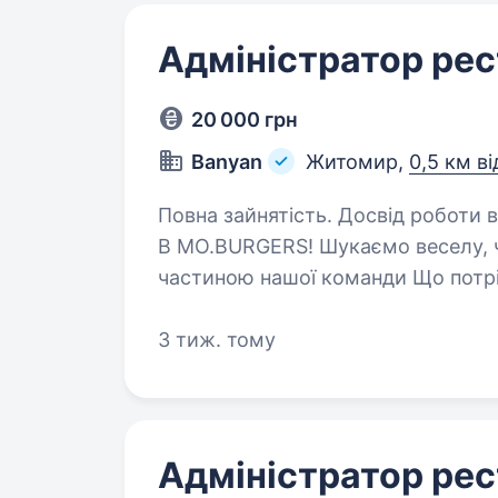
Адміністратор ре
20 000 грн
Banyan
Житомир,
0,5 км в
Повна зайнятість. Досвід роботи від 1 року. ШУКАЄМО
В MO.BURGERS! Шукаємо веселу, че
частиною нашої команди Що потрібно робити: приймати замовлення
госте
3 тиж. тому
Адміністратор рес