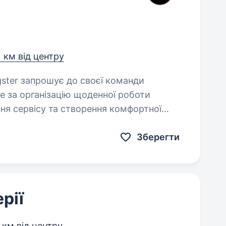
1 км від центру
ме за організацію щоденної роботи
вня сервісу та створення комфортної
в’язки:…
Зберегти
рії
 км від центру