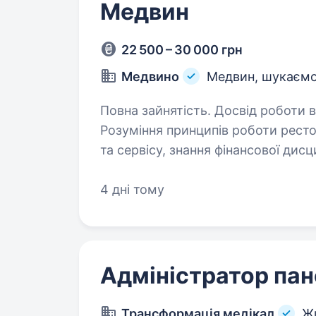
Медвин
22 500 – 30 000 грн
Медвино
Медвин, шукаємо
Повна зайнятість. Досвід роботи від 1 
Розуміння принципів роботи ресторану, знання стандартів обсл
та сервісу, знання фінансової дисципліни та роботи каси Умови роботи:
4 дні тому
Адміністратор пан
Трансформація медікал
Ж