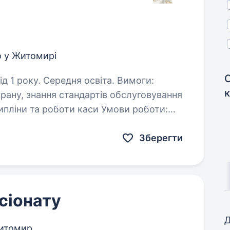
 у Житомирі
року. Середня освіта. Вимоги:
уговування
Офіційне працевлаштування Прживання Харчування…
Зберегти
сіонату
Д
итомир