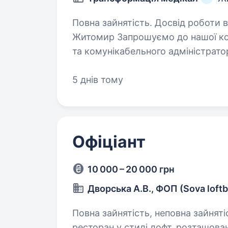
Повна зайнятість. Досвід роботи від 1 року. Адміністрато
Житомир Запрошуємо до нашої команди відповідального
та комунікабельного адміністратора. Обов’язки: зуст
5 днів тому
Офіціант
10 000 – 20 000 грн
Дворська А.В., ФОП (Sova loftb
Повна зайнятість, неповна зайнятість. Привіт! Ми — Sova loftbar, 
ресторан у стилі лофт, розташов