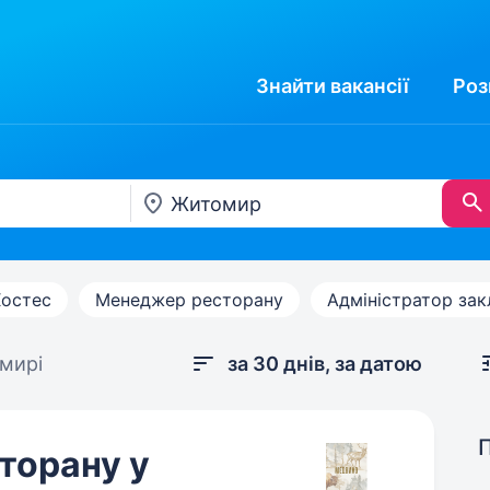
Знайти
вакансії
Роз
Хостес
Менеджер ресторану
Адміністратор за
омирі
за 30 днів, за датою
торану у