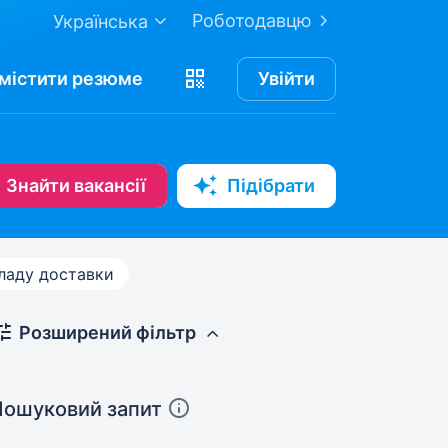
Роботодавцю
Українська
містити
резюме
Увійти
Знайти вакансії
Підібрати
кладу доставки
Розширений фільтр
Пошуковий запит