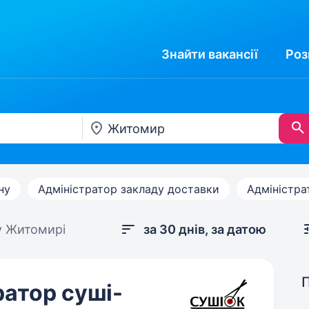
Знайти
вакансії
Роз
ну
Адміністратор закладу доставки
Адміністра
у Житомирі
за 30 днів, за датою
атор суші-