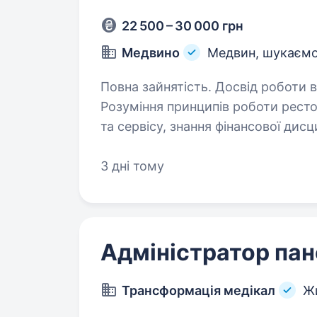
22 500 – 30 000 грн
Медвино
Медвин, шукаємо
Повна зайнятість. Досвід роботи від 1 
Розуміння принципів роботи ресторану, знання стандартів обсл
та сервісу, знання фінансової дисципліни та роботи каси Умови роботи:
3 дні тому
Адміністратор пан
Трансформація медікал
Ж