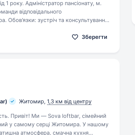
р пансіонату, м.
річ та консультування
відвідувачів; ведення документації; координація роботи…
Зберегти
ar)
Житомир,
1,3 км від центру
сімейний
аний у самому серці Житомира. У нашому
затишна атмосфера, смачна кухня