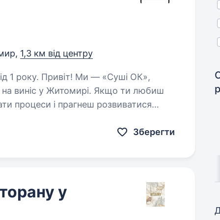
мир,
1,3 км від центру
Ми — «Суші ОК»,
 на виніс у Житомирі. Якщо ти любиш
ати процеси і прагнеш розвиватися
аме тебе! На посаді старшого…
Зберегти
торану у
Д