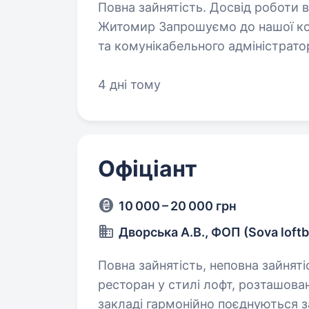
Повна зайнятість. Досвід роботи від 1 року. Адміністрато
Житомир Запрошуємо до нашої команди відповідального
та комунікабельного адміністратора. Обов’язки: зуст
4 дні тому
Офіціант
10 000 – 20 000 грн
Дворська А.В., ФОП (Sova loftb
Повна зайнятість, неповна зайнятість. Привіт! Ми — Sova loftbar, 
ресторан у стилі лофт, розташов
закладі гармонійно поєднуються 