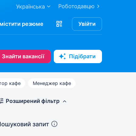
Роботодавцю
Українська
містити
резюме
Увійти
Знайти вакансії
Підібрати
тор кафе
Менеджер кафе
Розширений фільтр
Пошуковий запит