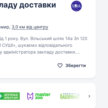
ладу доставки
омир,
3,0 км від центру
 шлях 14а Зп 120
Н СУШІ», шукаємо відповідального
ду адміністратора закладу доставки.
Бажано дівчина 22−32 років. Обов’язки: Приймати…
Зберегти