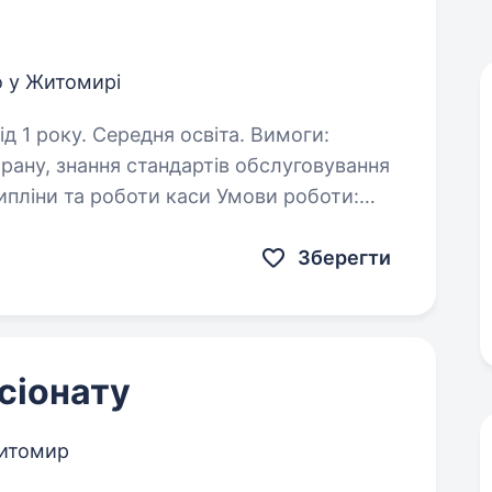
 у Житомирі
року. Середня освіта. Вимоги:
уговування
Офіційне працевлаштування Прживання Харчування…
Зберегти
сіонату
итомир