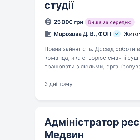
студії
25 000 грн
Вища за середню
Морозова Д. В., ФОП
Жито
Повна зайнятість. Досвід роботи від 1 року. Привіт! 
команда, яка створює смачні суші
працювати з людьми, організовув
в гостинній сфері — ми шукаємо с
3 дні тому
Адміністратор рес
Медвин