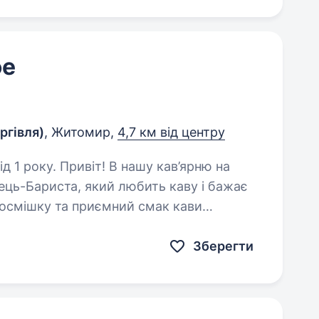
фе
ргівля)
, Житомир,
4,7 км від центру
нашу кав’ярню на
ець-Бариста, який любить каву і бажає
посмішку та приємний смак кави
з першого ковтка. Що ти будеш робити: Готувати каву…
Зберегти