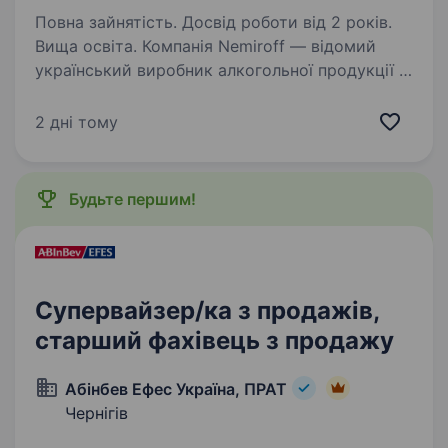
Повна зайнятість. Досвід роботи від 2 років.
Вища освіта. Компанія Nemiroff — відомий
український виробник алкогольної продукції з
більш ніж 150-річною історією, продукція
якого експортується у понад 80 країн світу.
2 дні тому
Запрошує до своєї команди Фахівця
з продажу (Area Sales…
Будьте першим!
Супервайзер/ка з продажів,
старший фахівець з продажу
Абінбев Ефес Україна, ПРАТ
Чернігів