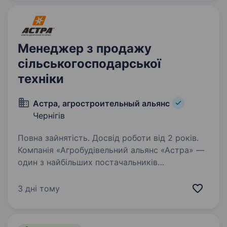
українців. Шукаємо…
Менеджер з продажу
сільськогосподарської
техніки
Астра, агростроительный альянс
Чернігів
Повна зайнятість. Досвід роботи від 2 років.
Компанія «Агробудівельний альянс «Астра» —
один з найбільших постачальників
та сервісних операторів
сільськогосподарської техніки в Україні,
3 дні тому
з понад 25-річним досвідом роботи.
Ми представляємо відомі європейські…