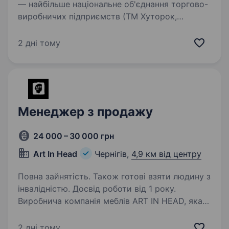
— найбільше національне об'єднання торгово-
виробничих підприємств (ТМ Хуторок,
LaPasta, Dr Benner, Zeffir та ін.), являємось
лідерами на ринку з 2003 року. Запрошуємо
2 дні тому
до своєї командиТОРГОВОГО…
Менеджер з продажу
24 000 – 30 000 грн
Art In Head
Чернігів,
4,9 км від центру
Повна зайнятість. Також готові взяти людину з
інвалідністю. Досвід роботи від 1 року.
Виробнича компанія меблів ART IN HEAD, яка
динамічно зростає і розвивається, запрошує
в свою команду менеджера з продажу онлайн.
2 дні тому