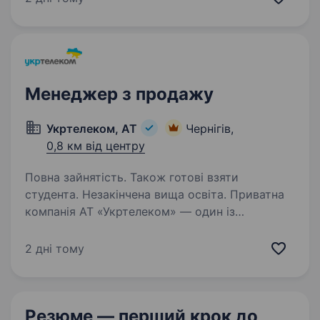
Вимоги до кандидата: вміння грамотно і
ввічливо спілкуватись в усній та письмовій…
Менеджер з продажу
Укртелеком, АТ
Чернігів,
0,8 км від центру
Повна зайнятість. Також готові взяти
студента. Незакінчена вища освіта. Приватна
компанія АТ «Укртелеком» — один із
найбільших телекомунікаційних операторів
України. Ми забезпечуємо наших клієнтів
2 дні тому
надійним інтернетом та сучасними цифровими
послугами. Наша діяльність має стратегічне…
Резюме — перший крок
до