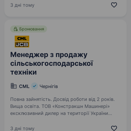
продажів у галузі сантехніки та освітлення.
3 дні тому
Особисті якості до кондидата:
комунікабельність, позитивне мислення,
швидкість, організованість; обажання…
Бронювання
Менеджер з продажу
сільськогосподарської
техніки
CML
Чернігів
Повна зайнятість. Досвід роботи від 2 років.
Вища освіта. ТОВ «Констракшн Машинері»
ексклюзивний дилер на території України
провідних європейських виробників
будівельної, с/г, дорожньої та кар'єрної
3 дні тому