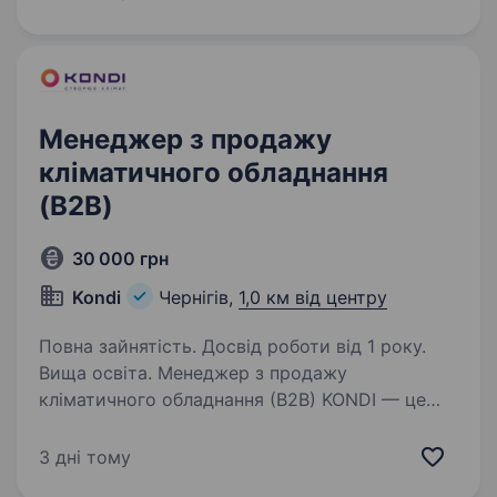
техніки запрошує до співпраці менеджера
з продажу сільськогосподарської…
Менеджер з продажу
кліматичного обладнання
(B2B)
30 000 грн
Kondi
Чернігів,
1,0 км від центру
Повна зайнятість. Досвід роботи від 1 року.
Вища освіта. Менеджер з продажу
кліматичного обладнання (B2B) KONDI — це
більше, ніж просто кліматична компанія!
Ми вже понад 15 років створюємо комфорт
3 дні тому
у домівках, офісах, ресторанах