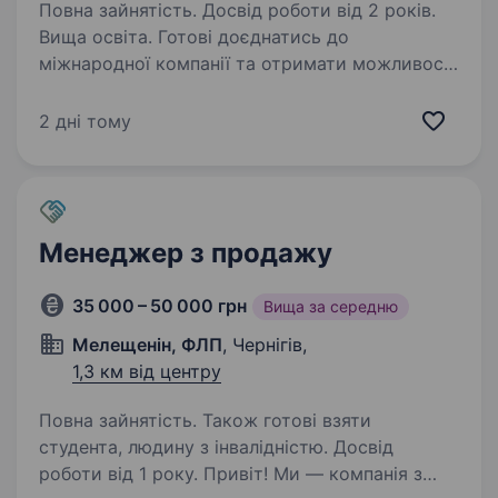
Повна зайнятість. Досвід роботи від 2 років.
Вища освіта. Готові доєднатись до
міжнародної компанії та отримати можливості
обміну досвідом із закордонними колегами?
Ви отримаєте наставництво від працівників
2 дні тому
компанії, навчитеся бути гнучким
та адаптуватися до нових умов,…
Менеджер з продажу
35 000 – 50 000 грн
Вища за середню
Мелещенін, ФЛП
, Чернігів,
1,3 км від центру
Повна зайнятість. Також готові взяти
студента, людину з інвалідністю. Досвід
роботи від 1 року. Привіт! Ми — компанія з