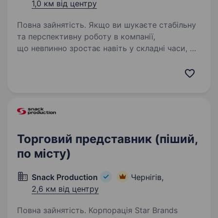
1,0 км від центру
Повна зайнятість. Якщо ви шукаєте стабільну
та перспективну роботу в компанії,
що невпинно зростає навіть у складні часи, —
запрошуємо до команди «Мобільна оптика»!
Ми перша в Україні виїзна оптика, яка
допомагає людям бачити краще:…
Торговий представник (піший,
по місту)
Snack Production
Чернігів,
2,6 км від центру
Повна зайнятість. Корпорація Star Brands