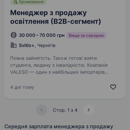
Бронювання
Менеджер з продажу
освітлення (В2В-сегмент)
30 000 – 70 000 грн
Вища за середню
Svitlo+
, Чернігів
Повна зайнятість. Також готові взяти
студента, людину з інвалідністю. Компанія
VALESO — один з найбільших імпортерів
в Україні у сфері освітлення, на ринку України
з 2009 року, якій довіряють більш ніж 22 000
4 дні тому
задоволених клієнтів по всьому світу. Завдяки
співпраці із заводами-виробниками…
Стор. 1 з 4
Середня зарплата менеджера з продажу