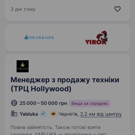
більш ніж 15-річним досвідом у оптовому
продажі комплектуючих для мобільних
3 дні тому
телефонів та планшетів. Наша команда
професіоналів щоденно працює над тим, щоб
бути лідером ринку завдяки високій…
Менеджер з продажу техніки
(ТРЦ Hollywood)
25 000 – 50 000 грн
Вища за середню
Yabluka
Чернігів,
2,2 км від центру
Повна зайнятість. Також готові взяти
студента. YABLUKA — провідники у світ