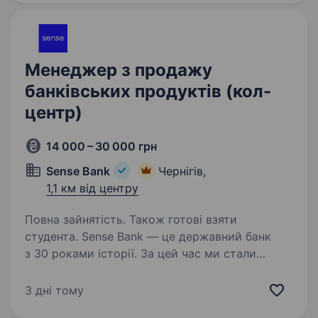
та на виробництвах — від Чернігова до всієї…
Менеджер з продажу
банківських продуктів (кол-
центр)
14 000 – 30 000 грн
Sense Bank
Чернігів,
1,1 км від центру
Повна зайнятість. Також готові взяти
студента. Sense Bank — це державний банк
з 30 роками історії. За цей час ми стали
не просто місцем для роботи, а спільнотою
з 4000 людей, де кожен присвячений місії —
3 дні тому
створювати сенси, щоб здійснювались мрії