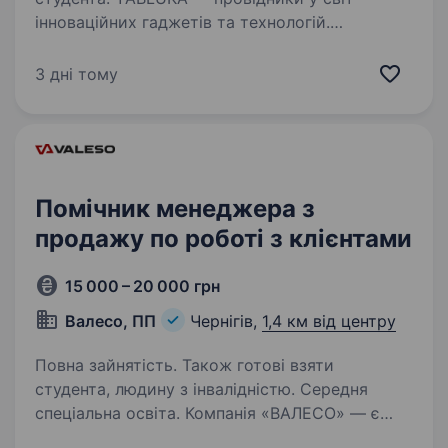
інноваційних гаджетів та технологій.
Ми будуємо роздрібну мережу національного
масштабу з особливою культурою експертизи
3 дні тому
та стосунків з клієнтом. Ми змінюємо якість
життя на краще! Ми запрошуємо…
Помічник менеджера з
продажу по роботі з клієнтами
15 000 – 20 000 грн
Валесо, ПП
Чернігів,
1,4 км від центру
Повна зайнятість. Також готові взяти
студента, людину з інвалідністю. Середня
спеціальна освіта. Компанія «ВАЛЕСО» — є
імпортером, експортером та лідером