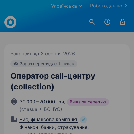
Роботодавцю
Українська
Work.ua
Вакансія від 3 серпня 2026
Зараз переглядає 1 шукач
Оператор call-центру
(collection)
30 000 – 70 000 грн
,
Вища за середню
(ставка + БОНУС)
Ейс, фінансова компанія
Фінанси, банки, страхування
;