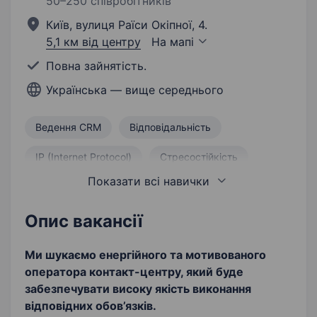
50–250 співробітників
Київ, вулиця Раїси Окіпної, 4.
5,1 км від центру
На мапі
Повна зайнятість.
Українська — вище середнього
Ведення CRM
Відповідальність
IP (Internet Protocol)
Стресостійкість
Показати всі навички
Робота з базою даних
Грамотна усна та письмова мова
Опис вакансії
Дисциплінованість
Прийом вхідних дзвінків
Ми шукаємо енергійного та мотивованого
оператора контакт-центру, який буде
Здійснення вихідних дзвінків
забезпечувати високу якість виконання
відповідних обов’язків.
Орієнтація на результат