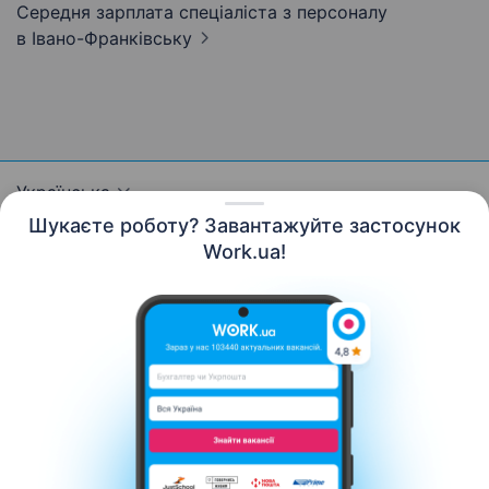
Середня зарплата спеціаліста з персоналу
в Івано-Франківську
Українська
Шукаєте роботу? Завантажуйте застосунок
Work.ua!
Ресурси
Контакти
Про нас
Кар’єра
Новини Work.ua
Допомога
Умови використання
Роботодавцю