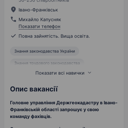
50–250 співробітників
Івано-Франківськ
Михайло Капусняк
Показати телефон
Повна зайнятість. Вища освіта.
Знання законодавства України
Знання трудового законодавства
Показати всі навички
Відповідальність
Управління персоналом
Відкритість
Доброчесність
Опис вакансії
Головне управління Держгеокадастру в Івано-
Франківській області запрошує
у свою
команду
фахівців.