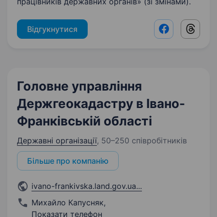
працівників державних органів» (зі змінами).
Відгукнутися
Facebook shar
Threads
Головне управління
Держгеокадастру в Івано-
Франківській області
Державні організації
,
50–250 співробітників
Більше про компанію
ivano-frankivska.land.gov.ua
...
Михайло Капусняк
,
Показати телефон