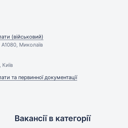
лати (військовий)
а А1080, Миколаїв
 Київ
лати та первинної документації
Вакансії в категорії