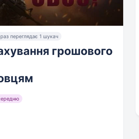
раз переглядає 1 шукач
рахування грошового
овцям
середню