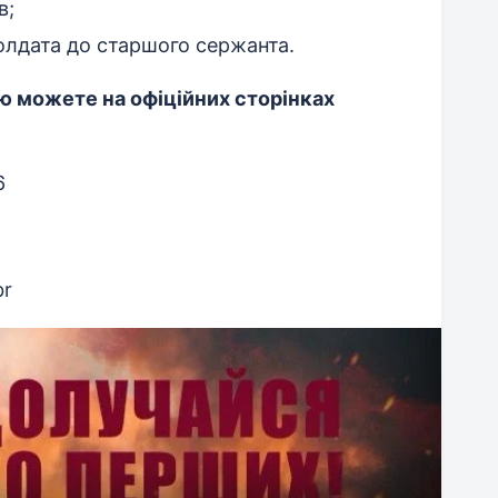
в;
солдата до старшого сержанта.
ю можете на офіційних сторінках
6
br