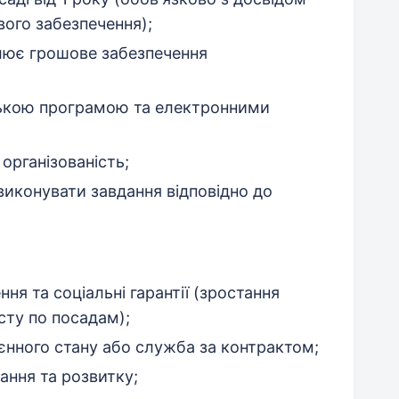
ого забезпечення);
лює грошове забезпечення
ською програмою та електронними
організованість;
виконувати завдання відповідно до
ня та соціальні гарантії (зростання
сту по посадам);
оєнного стану або служба за контрактом;
ання та розвитку;