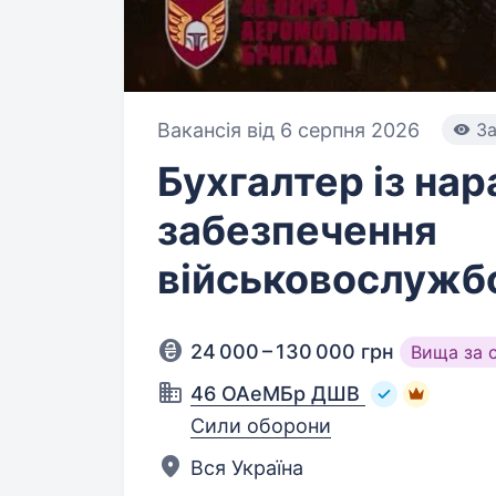
Вакансія від 6 серпня 2026
За
Бухгалтер із на
забезпечення
військовослужб
24 000 – 130 000 грн
Вища за 
46 ОАеМБр ДШВ
Сили оборони
Вся Україна