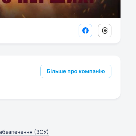
Facebook share lin
Threads sha
В
Більше про компанію
абезпечення (ЗСУ)