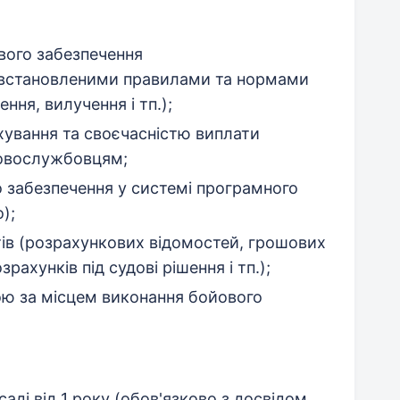
вого забезпечення
з встановленими правилами та нормами
ння, вилучення і тп.);
хування та своєчасністю виплати
ковослужбовцям;
 забезпечення у системі програмного
);
тів (розрахункових відомостей, грошових
рахунків під судові рішення і тп.);
ою за місцем виконання бойового
саді від 1 року (обов'язково з досвідом