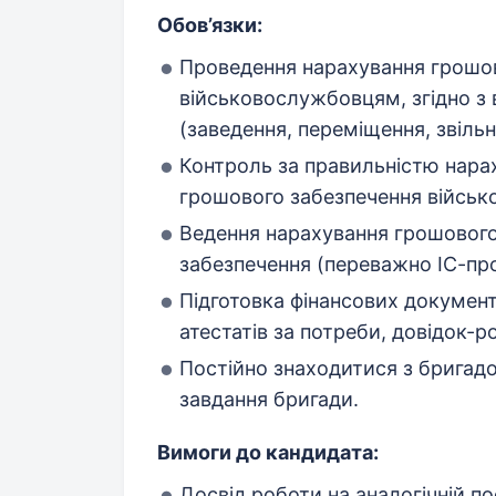
Обов’язки:
Проведення нарахування грошо
військовослужбовцям, згідно 
(заведення, переміщення, звільне
Контроль за правильністю нара
грошового забезпечення війсь
Ведення нарахування грошового
забезпечення (переважно ІС-про
Підготовка фінансових докумен
атестатів за потреби, довідок-роз
Постійно знаходитися з бригад
завдання бригади.
Вимоги до кандидата:
Досвід роботи на аналогічній по