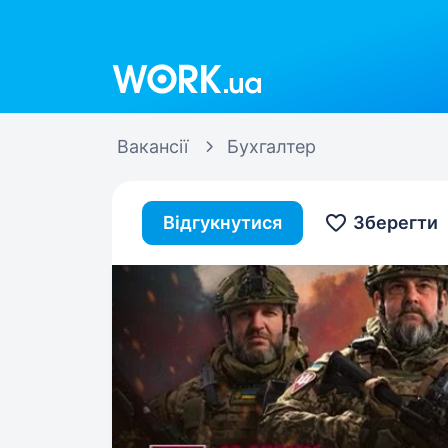
Work.ua
Вакансії
Бухгалтер
Відгукнутися
Зберегти