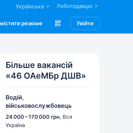
Роботодавцю
Українська
містити
резюме
Увійти
Більше вакансій
«46 ОАеМБр ДШВ»
Водій,
військовослужбовець
24 000 – 170 000 грн
,
Вся
Україна