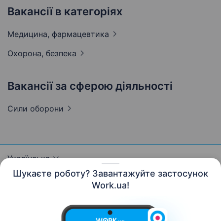
Вакансії в категоріях
Медицина,
фармацевтика
Охорона,
безпека
Вакансії за сферою діяльності
Сили
оборони
Українська
Шукаєте роботу? Завантажуйте застосунок
Work.ua!