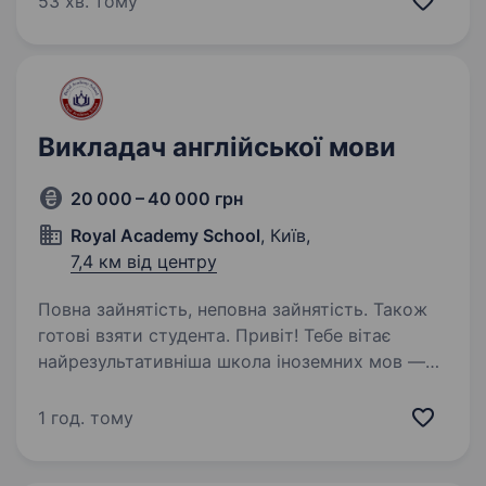
53 хв. тому
викладання навчального предмета…
Викладач англійської мови
20 000 – 40 000 грн
Royal Academy School
, Київ,
7,4 км від центру
Повна зайнятість, неповна зайнятість. Також
готові взяти студента. Привіт! Тебе вітає
найрезультативніша школа іноземних мов —
Royal Academy School! Мета нашої школи —
якісне та комфортне навчання для студента і
1 год. тому
розвиток та перспектива — для викладачів.
Royal Academy School — це сучасна…