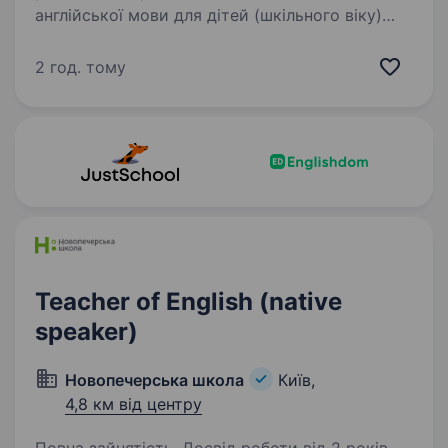
англійської мови для дітей (шкільного віку)
Київ, ЖК Варшавський Winglish School —
сучасна офлайн-школа англійської мови для
2 год. тому
дітей та підлітків. Ми працюємо в невеликих
групах, створюємо комфортну атмосферу…
Teacher of English (native
speaker)
Новопечерська школа
Київ,
4,8 км від центру