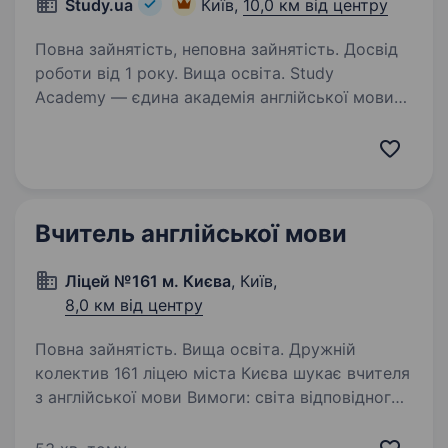
Study.ua
Київ,
10,0 км від центру
Повна зайнятість, неповна зайнятість. Досвід
роботи від 1 року. Вища освіта. Study
Academy — єдина академія англійської мови
в Україні, яка пропонує програми вивчення
англійської мови з акцентом на всебічний
розвиток особистості. 25 років досвіду
та 4000+ випускників щорічно. 16
преміумлокацій…
Вчитель англійської мови
Ліцей №161 м. Києва
, Київ,
8,0 км від центру
Повна зайнятість. Вища освіта. Дружній
колектив 161 ліцею міста Києва шукає вчителя
з англійської мови Вимоги: світа відповідного
напрямку підготовки. Вільне володіння
англійською мовою на рівні, достатньому для