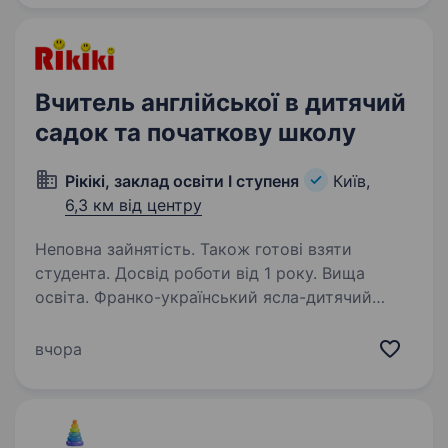
ми не просто задіюємо пам’ять, а й робимо
акцент на практичному застосуванні мови Для
нас…
Вчитель англійської в дитячий
садок та початкову школу
Рікікі, заклад освіти І ступеня
Київ,
6,3 км від центру
Неповна зайнятість. Також готові взяти
студента. Досвід роботи від 1 року. Вища
освіта. Франко-український ясла-дитячий
садок та початкова школа «Рікікі» запрошує
до своєї команди вчителя англійської мови
вчора
для роботи з дітьми дошкільного
та молодшого шкільного віку. Ми створюємо
тепле, сучасне та дружнє…