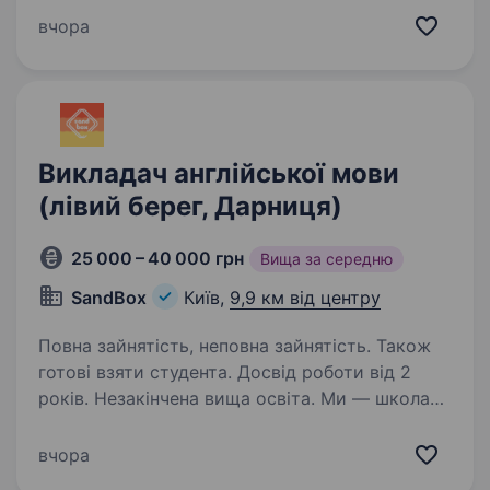
роботи з дітьми. Обов’язки: проведення занять
вчора
(від 9.00−14.00) англійською за програмою,
наданою нами. Вікова…
Викладач англійської мови
(лівий берег, Дарниця)
25 000 – 40 000 грн
Вища за середню
SandBox
Київ,
9,9 км від центру
Повна зайнятість, неповна зайнятість. Також
готові взяти студента. Досвід роботи від 2
років. Незакінчена вища освіта. Ми — школа
іноземних мов «SandBox»! Трошки про
«SandBox»: Основна методика навчання —
вчора
ігрова форма. Адже у процесі гри