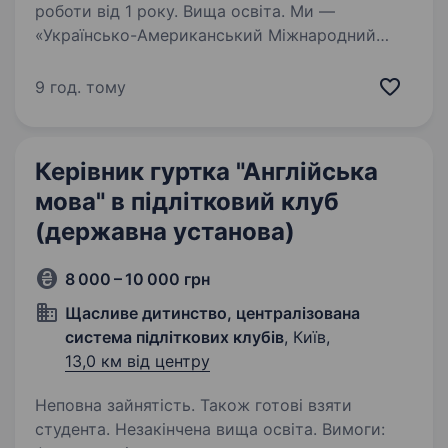
роботи від 1 року. Вища освіта. Ми —
«Українсько-Американський Міжнародний
Ліцей «Меридіан» Києва», приватний освітній
заклад, який поєднує найкращі традиції
9 год. тому
української та американської систем освіти.
Наша мета — створити комфортне
та надихаюче…
Керівник гуртка "Англійська
мова" в підлітковий клуб
(державна установа)
8 000 – 10 000 грн
Щасливе дитинство, централізована
система підліткових клубів
, Київ,
13,0 км від центру
Неповна зайнятість. Також готові взяти
студента. Незакінчена вища освіта. Вимоги: