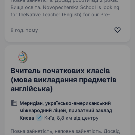
Повна зайнятість. Досвід роботи від 2 років.
Вища освіта. Novopecherska School is looking
for theNative Teacher (English) for our Pre-
school and Primary School. Main responsibilities:
Foster high standards in student learning and
8 год. тому
behavior across all aspects of school…
Вчитель початкових класів
(мова викладання предметів
англійська)
Меридіан, українсько-американський
міжнародний ліцей, приватний заклад
Києва
Київ,
8,8 км від центру
Повна зайнятість, неповна зайнятість. Досвід