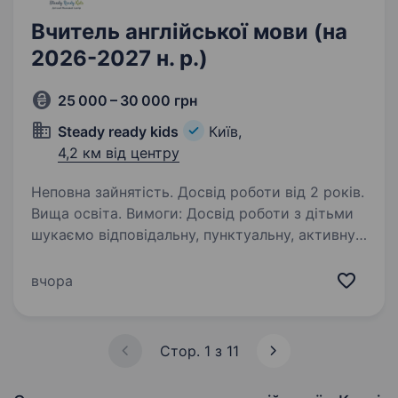
Вчитель англійської мови (на
2026-2027 н. р.)
25 000 – 30 000 грн
Steady ready kids
Київ,
4,2 км від центру
Неповна зайнятість. Досвід роботи від 2 років.
Вища освіта. Вимоги: Досвід роботи з дітьми
шукаємо відповідальну, пунктуальну, активну,
веселу, позитивну, щиру, відкриту до нових
форматів навчання людину любов до дітей
вчора
обов’язково. Умови роботи: Працювати з…
Стор. 1 з 11