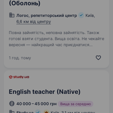
(Оболонь)
Логос, репетиторський центр
Київ,
6,6 км від центру
Повна зайнятість, неповна зайнятість. Також
готові взяти студента. Вища освіта. Не чекайте
вересня — найкращий час приєднатися
до команди саме зараз! Поки триває літо,
ви встигнете пройти знайомство, навчання
1 год. тому
та комфортно підготуватися до старту сезону!
ЛОГОС — освіта з цінностями та сучасністю…
English teacher (Native)
40 000 – 45 000 грн
Вища за середню
Study.ua
Київ,
3,1 км від центру