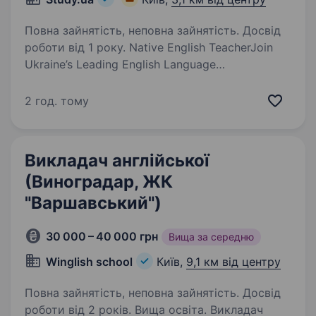
Повна зайнятість, неповна зайнятість. Досвід
роботи від 1 року. Native English TeacherJoin
Ukraine’s Leading English Language
AcademyLocation: Kyiv, Ukraine Schedule: Full-
time or Part-time (afternoons and evenings)
2 год. тому
Teach. Inspire. Change Lives.At Study Academy,
we believe that…
Викладач англійської
(Виноградар, ЖК
"Варшавський")
30 000 – 40 000 грн
Вища за середню
Winglish school
Київ,
9,1 км від центру
Повна зайнятість, неповна зайнятість. Досвід
роботи від 2 років. Вища освіта. Викладач