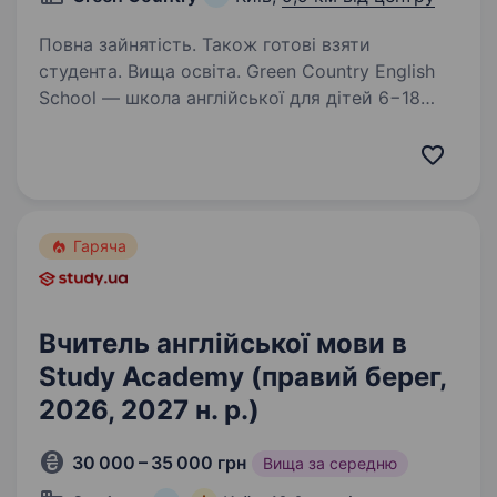
Повна зайнятість. Також готові взяти
студента. Вища освіта. Green Country English
School — школа англійської для дітей 6−18
років. Знаєш англійську, любиш працювати з
дітьми та хочеш допомагати їм відкривати
світ через навчання? Тоді давай знайомитися!
Запрошуємо в команду…
Гаряча
Вчитель англійської мови в
Study Academy (правий берег,
2026, 2027 н. р.)
30 000 – 35 000 грн
Вища за середню