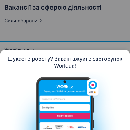
Вакансії за сферою діяльності
Сили
оборони
Українська
Шукаєте роботу? Завантажуйте застосунок
Work.ua!
Ресурси
Контакти
Про нас
Кар’єра
Новини Work.ua
Допомога
Умови використання
Роботодавцю