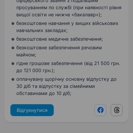
офіцерського звання з подальшим
просуванням по службі (при наявності рівня
вищої освіти не нижче «бакалавр»);
безкоштовне навчання у вищих військових
навчальних закладах;
безкоштовне медичне забезпечення;
безкоштовне забезпечення речовим
майном;
гідне грошове забезпечення (від 21 500 грн.
до 121 000 грн.);
оплачувану щорічну основну відпустку до
30 діб та відпустку за сімейними
обставинами до 10 діб;
Відгукнутися
Facebook shar
Threads