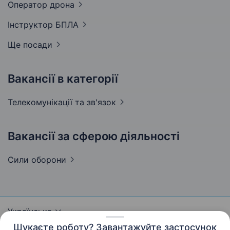
Оператор
дрона
Інструктор
БПЛА
Ще посади
Вакансії в категорії
Телекомунікації та
зв'язок
Вакансії за сферою діяльності
Сили
оборони
Українська
Шукаєте роботу? Завантажуйте застосунок