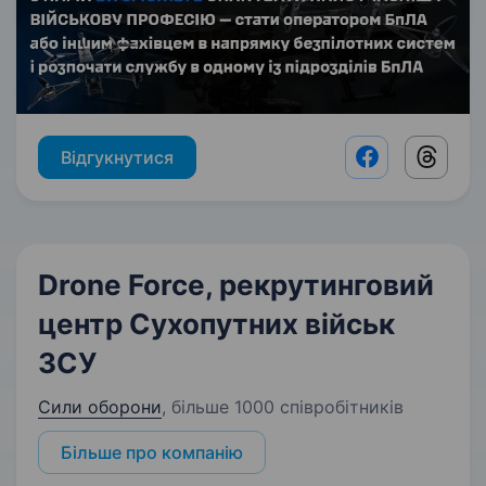
Відгукнутися
Facebook shar
Threads
Drone Force, рекрутинговий
центр Сухопутних військ
ЗСУ
Сили оборони
,
більше 1000 співробітників
Більше про компанію