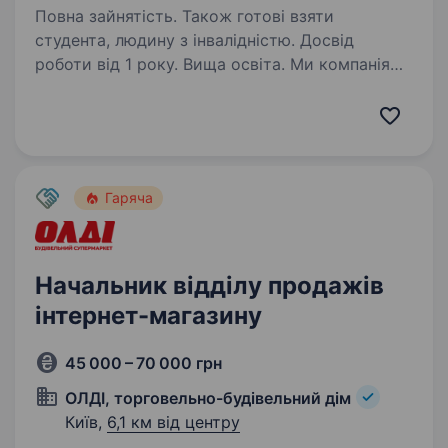
Повна зайнятість. Також готові взяти
студента, людину з інвалідністю. Досвід
роботи від 1 року. Вища освіта. Ми компанія
яка інтегрована в галузі аграрної, енергетичної
та харчової промисловості. Шукаємо
в команду комунікабельних спеціалістів
з аналітичним складом розуму з досвідом
роботи та великим бажанням до досягення…
Гаряча
Начальник відділу продажів
інтернет-магазину
45 000 – 70 000 грн
ОЛДІ, торговельно-будівельний дім
Київ,
6,1 км від центру