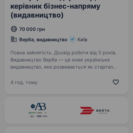
керівник бізнес-напряму
(видавництво)
70 000 грн
Верба, видавництво
Київ
Повна зайнятість. Досвід роботи від 5 років.
Видавництво Верба — це нове українське
видавництво, яке розвивається як стартап
у складі великої корпорації. У нас уже є
команда, виробництво, маркетинг, перші
4 год. тому
продукти та підтримка корпорації. Зараз
ми шукаємо…