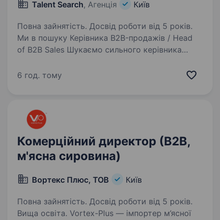
Talent Search
, Агенція
Київ
Повна зайнятість. Досвід роботи від 5 років.
Ми в пошуку Керівника B2B-продажів / Head
of B2B Sales Шукаємо сильного керівника
з практичним досвідом у B2B-продажів в non-
food retail який уміє і керувати командою, і
6 год. тому
особисто розвивати корпоративних клієнтів…
Комерційний директор (В2В,
м'ясна сировина)
Вортекс Плюс, ТОВ
Київ
Повна зайнятість. Досвід роботи від 5 років.
Вища освіта. Vortex-Plus — імпортер м’ясної