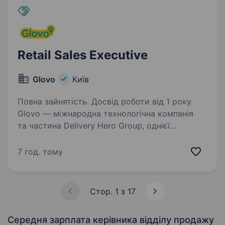
Retail Sales Executive
Glovo
Київ
Повна зайнятість. Досвід роботи від 1 року.
Glovo — міжнародна технологічна компанія
та частина Delivery Hero Group, однієї
з найбільших платформ локальної доставки
у світі. Наша місія — робити повсякденне
7 год. тому
життя людей простішим, забезпечуючи
швидку, зручну…
Стор. 1 з 17
Середня зарплата керівника відділу продажу