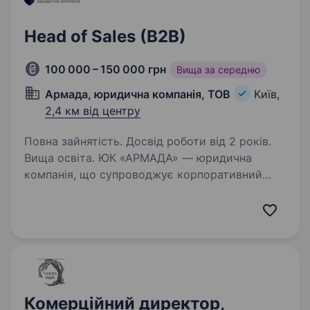
Head of Sales (B2B)
100 000 – 150 000 грн
Вища за середню
Армада, юридична компанія, ТОВ
Київ,
2,4 км від центру
Повна зайнятість. Досвід роботи від 2 років.
Вища освіта. ЮК «АРМАДА» — юридична
компанія, що супроводжує корпоративний
бізнес у стратегічно важливих правових
питаннях. Ми працюємо з великими
корпоративними клієнтами, серед яких МХП,
lifecell, METRO Cash&Carry, MTI та багато…
Комерційний директор,