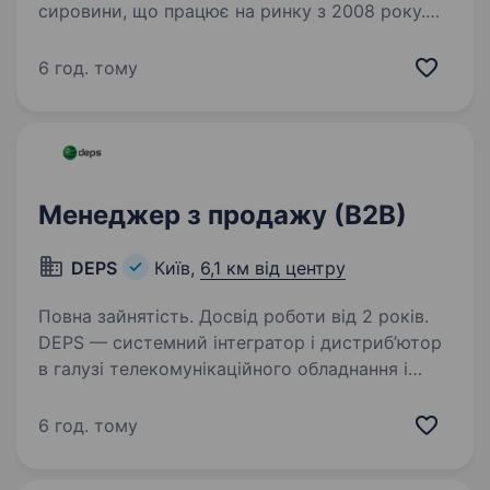
сировини, що працює на ринку з 2008 року.
Ми співпрацюємо з провідними
європейськими виробниками та забезпечуємо
6 год. тому
українських партнерів якісною продукцією.
У зв’язку з розвитком бізнесу…
Менеджер з продажу (В2В)
DEPS
Київ,
6,1 км від центру
Повна зайнятість. Досвід роботи від 2 років.
DEPS — системний інтегратор і дистриб’ютор
в галузі телекомунікаційного обладнання і
безпеки в Україні. Ми не просто постачаємо
передове обладнання, а спеціалізуємось
6 год. тому
на формуванні та впровадженні сучасних
рішень…