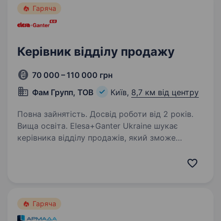
Гаряча
Керівник відділу продажу
70 000 – 110 000 грн
Фам Групп, ТОВ
Київ,
8,7 км від центру
Повна зайнятість. Досвід роботи від 2 років.
Вища освіта. Elesa+Ganter Ukraine шукає
керівника відділу продажів, який зможе
системно управляти командою, розвивати всі
канали продажів та відповідати за досягнення
комерційних результатів компанії. Ми є
офіційним дистриб’ютором…
Гаряча