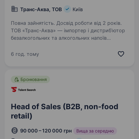
Транс-Аква, ТОВ
Київ
Повна зайнятість. Досвід роботи від 2 років.
ТОВ «Транс-Аква» — імпортер і дистриб’ютор
безалкогольних та алкогольних напоїв
в Україні. Запрошуємо до команди
регіонального менеджера для розвитку
6 год. тому
продажів і дистрибуції та управління
командою територіальних…
Бронювання
Head of Sales (B2B, non-food
retail)
90 000 – 120 000 грн
Вища за середню