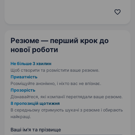
робити: Керувати відділом продажів:
планувати, організовувати та контролювати
роботу команди Розробляти та реалізовувати
стратегію…
Резюме — перший крок
до
нової роботи
Не більше 3 хвилин
Щоб створити та розмістити ваше
резюме.
Приватність
Розміщуйте анонімно, і ніхто вас не впізнає.
Прозорість
Дізнавайтеся, які компанії переглядали ваше резюме.
8 пропозицій щотижня
В середньому отримують шукачі з резюме і обирають
найкращі.
Ваші ім'я та прізвище