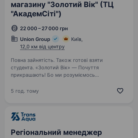
магазину "Золотий Вік" (ТЦ
"АкадемСіті")
22 000 – 27 000 грн
Union Group
Київ,
12,0 км від центру
Повна зайнятість. Також готові взяти
студента. «Золотий Вік» — Почуття
прикрашають! Бо ми розуміємось
на ювелірних трендах! А ще в нас найстильніші
прикраси! Приведи друга до нашої команди!
5 год. тому
За успішну рекомендацію ти отримаєш 3000
грн і шанс виграти iPhone 17…
Регіональний менеджер