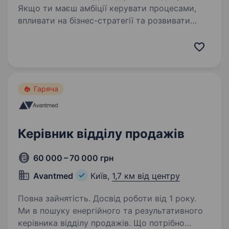
Якщо ти маєш амбіції керувати процесами,
впливати на бізнес-стратегії та розвивати
напрямок нерухомості у великій компанії —
ми будемо раді бачити тебе у нашій команді
на посаді Комерційного директора з оренди
та експлуатації…
Гаряча
Керівник відділу продажів
60 000 – 70 000 грн
Avantmed
Київ,
1,7 км від центру
Повна зайнятість. Досвід роботи від 1 року.
Ми в пошуку енергійного та результативного
керівника відділу продажів. Що потрібно