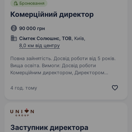
Бронювання
Комерційний директор
90 000 грн
Сімтек Солюшнс, ТОВ
, Київ,
8,0 км від центру
Повна зайнятість. Досвід роботи від 5 років.
Вища освіта. Вимоги: Досвід роботи
Комерційним директором, Директором
з продажу або Business Development Director
від 5 років Успішний досвід побудови системи
4 год. тому
продажів Досвід управління командою Сильні
навички стратегічного…
Заступник директора