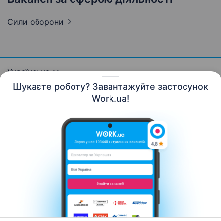
Сили
оборони
Українська
Шукаєте роботу? Завантажуйте застосунок
Work.ua!
Ресурси
Контакти
Про нас
Кар’єра
Новини Work.ua
Допомога
Умови використання
Роботодавцю