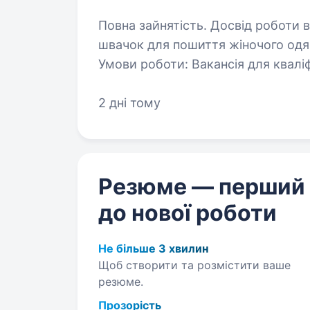
Повна зайнятість. Досвід роботи від 1 року. Шукаємо
швачок для пошиття жіночого одяг
Умови роботи: Вакансія для кваліфікованої швачки Ми забеспечуємо
повністю усім необхідним: від кр
2 дні тому
Резюме — перший
до нової роботи
Не більше 3 хвилин
Щоб створити та розмістити ваше
резюме.
Прозорість