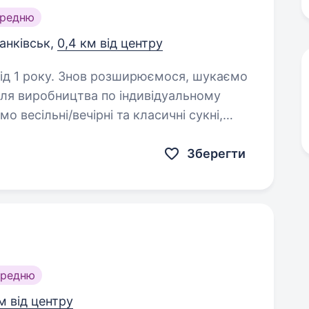
ередню
ранківськ,
0,4 км від центру
рюємося, шукаємо
для виробництва по індивідуальному
корсети, піджаки, брюки, пальто Вимоги: Досвід…
Зберегти
ередню
м від центру