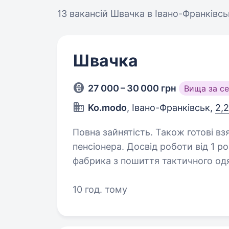
13 вакансій
Швачка в Івано-Франківсь
Швачка
27 000 – 30 000 грн
Вища за с
Ko.modo
, Івано-Франківськ,
2,2
Повна зайнятість. Також готові вз
пенсіонера. Досвід роботи від 1 року. Привіт! Ми — Ko.modo, с
фабрика з пошиття тактичного одя
до деталей, любиш працювати рук
яка створює якісний та надійний 
10 год. тому