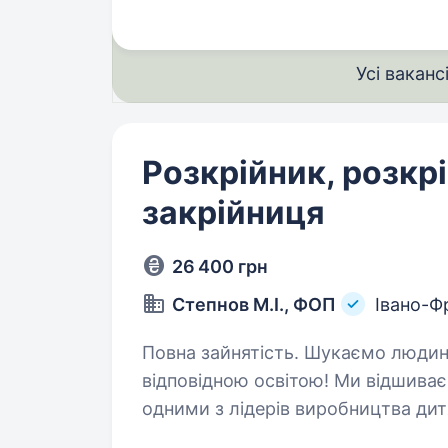
Усі ваканс
Розкрійник, розкр
закрійниця
26 400 грн
Степнов М.І., ФОП
Івано-Ф
Повна зайнятість. Шукаємо людину або з досвідом закрійниці, або з
відповідною освітою! Ми відшиває
одними з лідерів виробництва дитя
працевлаштування.…