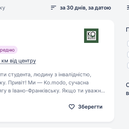
ку
за 30 днів, за датою
ередню
 км від центру
яти студента, людину з інвалідністю,
учасна
гу в Івано-Франківську. Якщо ти уважна
в
ами і хочеш бути частиною команди,
одяг — у нас…
Зберегти