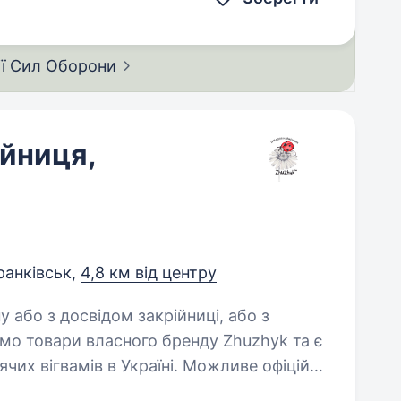
ії Сил
Оборони
ійниця,
ранківськ,
4,8 км від центру
мо товари власного бренду Zhuzhyk та є
чих вігвамів в Україні. Можливе офіційне