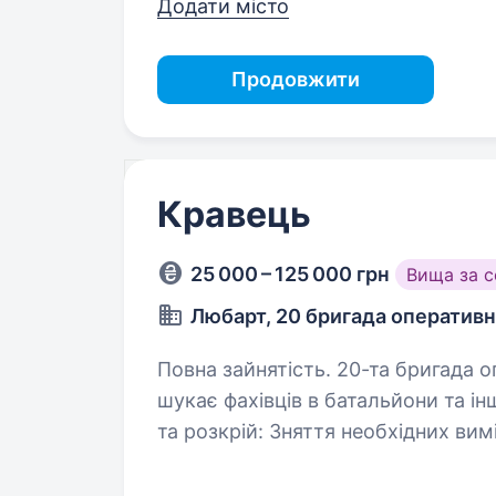
Додати місто
Продовжити
Кравець
25 000 – 125 000 грн
Вища за 
Любарт, 20 бригада оператив
Повна зайнятість. 20-та бригада оперативного призначення «Любарт»
шукає фахівців в батальйони та інші підро
та розкрій: Зняття необхідних вимірів, розрахунок та розкрій міцних
матеріалів (наприклад,…