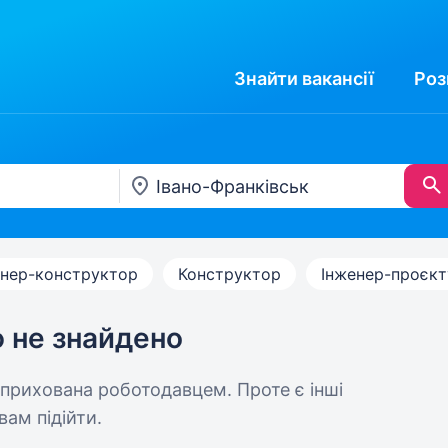
Знайти
вакансії
Роз
енер-конструктор
Конструктор
Інженер-проєкт
ю не знайдено
 прихована роботодавцем. Проте є інші
вам підійти.