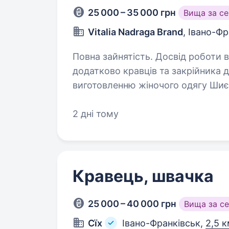
25 000 – 35 000 грн
Вища за с
Vitalia Nadraga Brand
, Івано-Ф
Повна зайнятість. Досвід роботи від 1 року. Знов розши
додатково кравців та закрійника 
виготовленню жіночого одягу Шиємо весільні/вечірні та класичні сукні,
2 дні тому
Кравець, швачка
25 000 – 40 000 грн
Вища за с
Cїх
Івано-Франківськ,
2,5 к