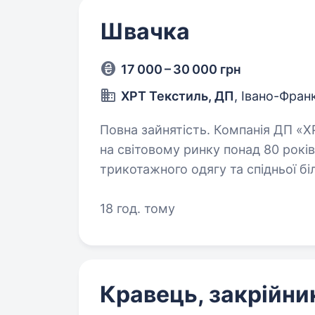
Швачка
17 000 – 30 000 грн
ХРТ Текстиль, ДП
, Івано-Фран
Повна зайнятість. Компанія ДП «ХРТ Текстиль», яка знаходиться
на світовому ринку понад 80 рокі
трикотажного одягу та спідньої б
у зв’язку з суттєвим розширення
18 год. тому
Кравець, закрійни