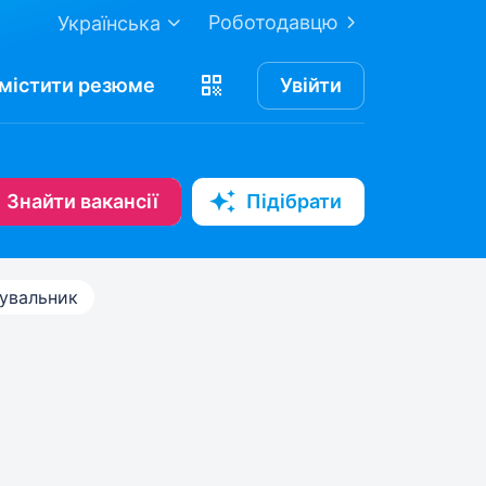
Роботодавцю
Українська
містити
резюме
Увійти
Знайти вакансії
Підібрати
увальник