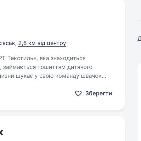
Д
ківськ,
2,8 км від центру
в, займається пошиттям дитячого
ілизни шукає у свою команду швачок
м. Наш…
Зберегти
к