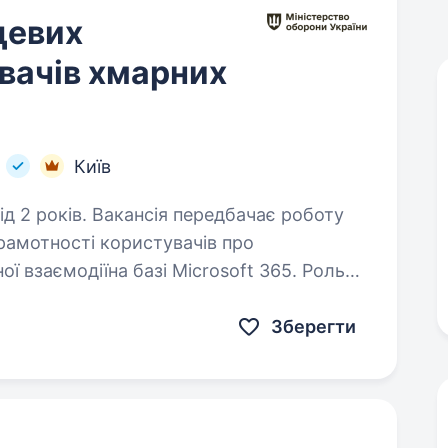
цевих
вачів хмарних
и
Київ
передбачає роботу
рамотності користувачів про
ої взаємодіїна базі Microsoft 365. Роль
чів, розробку навчальних…
Зберегти