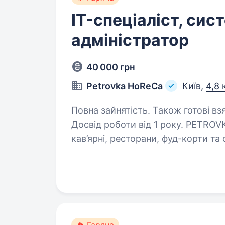
IT-спеціаліст, сис
адміністратор
40 000 грн
Petrovka HoReCa
Київ,
4,8 
Повна зайнятість. Також готові вз
Досвід роботи від 1 року. PETROVKA HoReCa — компанія, що забезпечує
кав’ярні, ресторани, фуд-корти т
та іншими HoReCa товарами. Ми п
процеси та забезпечуємо безпере