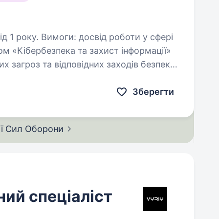
д роботи у сфері
Зберегти
ії Сил
Оборони
ний спеціаліст