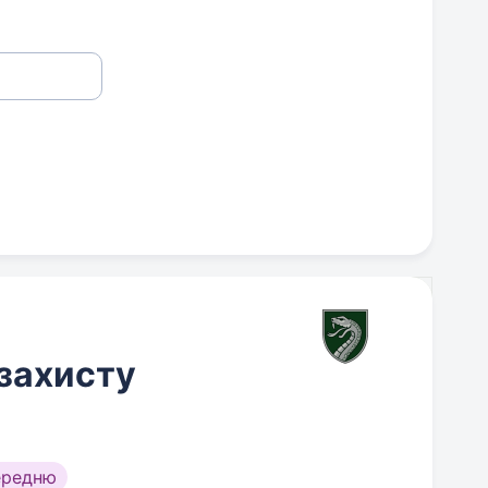
захисту
ередню