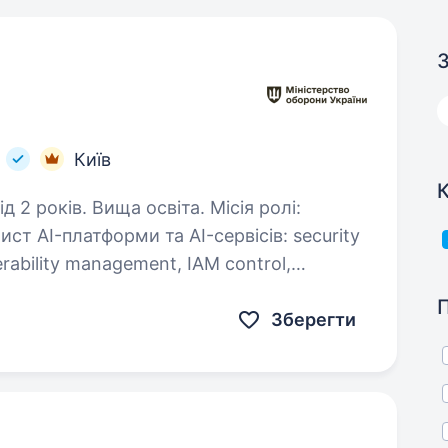
З
и
Київ
К
ків. Вища освіта. Місія ролі:
ст AI-платформи та AI-сервісів: security
erability management, IAM control,
 і взаємодію з внутрішніми…
Зберегти