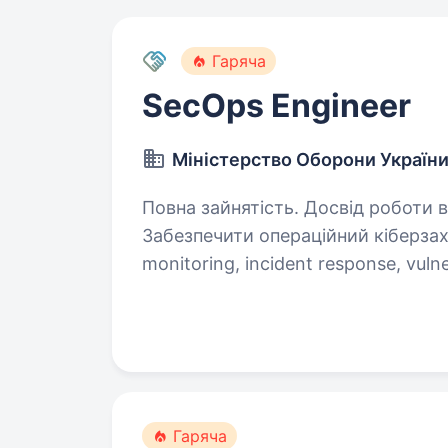
Гаряча
SecOps Engineer
Міністерство Оборони Україн
Повна зайнятість. Досвід роботи від 2 ро
Забезпечити операційний кіберзахи
monitoring, incident response, vuln
auditability, detection engineering
Гаряча