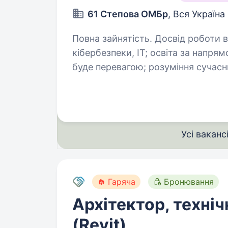
61 Степова ОМБр
, Вся Україна
Повна зайнятість. Досвід роботи від 1 року. Вимоги: досві
кібербезпеки, ІТ; освіта за напрямом «Кібербезпека та захист інформації»
буде перевагою; розуміння сучасних загроз та відповідних заходів безпеки;
навички аналізу та виявлення…
Усі ваканс
Гаряча
Бронювання
Архітектор, техніч
(Revit)