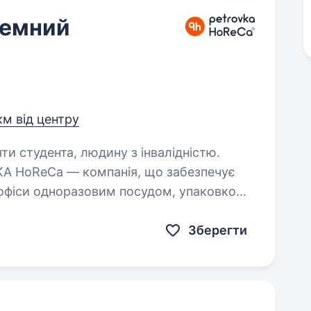
темний
км від центру
яти студента, людину з інвалідністю.
а офіси одноразовим посудом, упаковкою
остійно вдосконалюємо внутрішні
бійну…
Зберегти