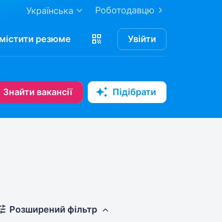
Роботодавцю
Українська
містити
резюме
Увійти
Знайти вакансії
Підібрати
Розширений фільтр