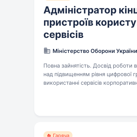
Адміністратор кін
пристроїв користу
сервісів
Міністерство Оборони Україн
Повна зайнятість. Досвід роботи від 2 років. Вакансія 
над підвищенням рівня цифрової г
використанні сервісів корпоративн
включає аналіз потреб користува
Гаряча