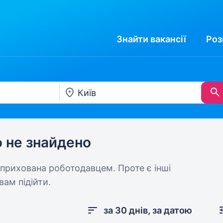
Знайти
вакансії
Роз
ю не знайдено
 прихована роботодавцем. Проте є інші
вам підійти.
за 30 днів, за датою