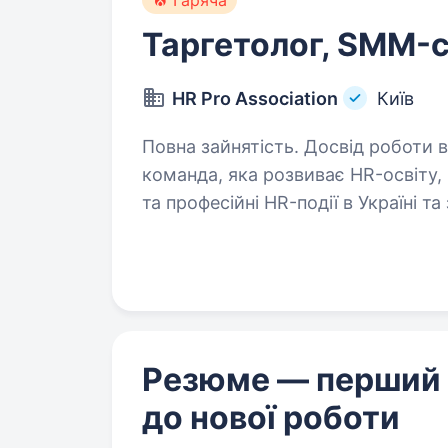
Гаряча
Таргетолог, SMM-с
HR Pro Association
Київ
Повна зайнятість. Досвід роботи від 2 років. Про 
команда, яка розвиває HR-освіту,
та професійні HR-події в Україні т
з найсильніших HR-продуктів і про
Резюме — перший
до нової роботи