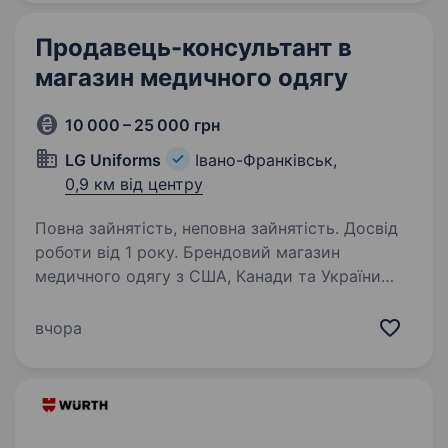
Продавець-консультант в
магазин медичного одягу
10 000 – 25 000 грн
LG Uniforms
Івано-Франківськ,
0,9 км від центру
Повна зайнятість, неповна зайнятість. Досвід
роботи від 1 року. Брендовий магазин
медичного одягу з США, Канади та України
пропонує вакансію продавець в магазин.
Обов’язки: Продаж товару; Викладення товару
вчора
; Забезпечення порядку в торговому залі;
Консультування щодо…