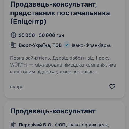
Продавець-консультант,
представник постачальника
(Епіцентр)
25 000 – 30 000 грн
Вюрт-Україна, ТОВ
Івано-Франківськ
Повна зайнятість. Досвід роботи від 1 року.
WÜRTH — міжнародна німецька компанія, яка
є світовим лідером у сфері кріплень
та монтажних матеріалів і один із ключових
гравців у сегментах будівництва, автосервісу
вчора
та промисловості. WÜRTH в Україні —
це надійний…
Продавець-консультант
Перепічай В.О., ФОП
, Івано-Франківськ,