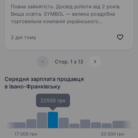
Повна зайнятість. Досвід роботи від 2 років.
Вища освіта. SYMBOL — велика роздрібна
торговельна компанія українського
походження, вже 27 років представляє
на ринку України магазини одягу, взуття
2 дні тому
та аксесуарів відомих luxury брендів для
жінок, чоловіків та дітей. Компанія…
Стор. 1 з 13
Середня зарплата продавця
в Івано-Франківську
22500 грн
17 000 грн
33 000 грн