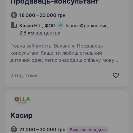
Продавець-консультант
18 000 – 20 000 грн
Казан Н.І., ФОП
Івано-Франківськ,
2,8 км від центру
Повна зайнятість. Вакансія: Продавець-
консультант Якщо ти любиш стильний
дитячий одяг, легко знаходиш спільну мову
з людьми та хочеш працювати в дружній
атмосфері — ми чекаємо на тебе! Магазин
2 год. тому
дитячого одягу «Mavka kids boutique»…
Касир
21 000 – 30 000 грн
Вища за середню