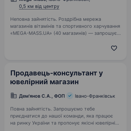
0,5 км від центру
Неповна зайнятість. Роздрібна мережа
магазинів вітамінів та спортивного харчування
«MEGA-MASS.UA» (40 магазинів) — запрошує
на роботу на посаду продавець-консультант у
м.Івано-Франківськ, вул Незалежності 57.
Будемо раді бачити всіх…
Продавець-консультант у
ювелірний магазин
Дем'янов С.А., ФОП
Івано-Франківськ
Повна зайнятість. Запрошуємо тебе
приєднатися до нашої команди, яка працює
на ринку України та пропонує якісні ювелірні
вироби. Якщо тобі подобається спілкуватися