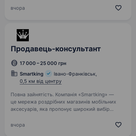
Постійно навчається та розвивається, щоб
вчора
отримувати від роботи…
Продавець-консультант
17 000 – 25 000 грн
Smartking
Івано-Франківськ,
0,5 км від центру
Повна зайнятість. Компанія «Smartking» —
це мережа роздрібних магазинів мобільних
аксесуарів, яка пропонує широкий вибір
товарів для смартфонів і гаджетів.
Ми постійно розвиваємося і шукаємо
вчора
в команду нового Продавця-консультанта…