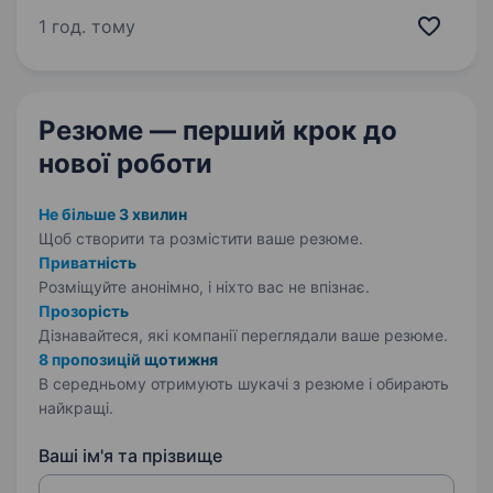
з людьми і ти хочеш навчитися професії
1 год. тому
у сфері ювелірного продажу —…
Резюме — перший крок
до
нової роботи
Не більше 3 хвилин
Щоб створити та розмістити ваше
резюме.
Приватність
Розміщуйте анонімно, і ніхто вас не впізнає.
Прозорість
Дізнавайтеся, які компанії переглядали ваше резюме.
8 пропозицій щотижня
В середньому отримують шукачі з резюме і обирають
найкращі.
Ваші ім'я та прізвище