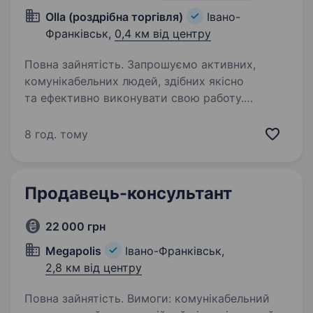
Olla (роздрібна торгівля)
Івано-
Франківськ,
0,4 км від центру
Повна зайнятість. Запрошуємо активних,
комунікабельних людей, здібних якісно
та ефективно виконувати свою работу.
Бажаючих розвиватися у сфері продажів.
Місцезнаходження магазину:Вулиця
8 год. тому
дністровська 26 (ТЦ Мальва) Обов’язки:
Оформлення…
Продавець-консультант
22 000 грн
Megapolis
Івано-Франківськ,
2,8 км від центру
Повна зайнятість. Вимоги: комунікабельний