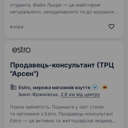
студента. Файні Льоди — це майстерня
натурального, неординарного та до мурашок
смачного морозива. Наша ціль — стати
улюбленим морозивом кожного українця.
вчора
Коротко про нас: Власне виробництво;
Використовуємо натуральні…
Продавець-консультант (ТРЦ
"Арсен")
Estro, мережа магазинів взуття
Івано-Франківськ,
2,8 км від центру
Повна зайнятість. Пориньте у світ стилю
та натхнення з Estro. Продавець-консультант
Estro — це активна та життєрадісна людина,
яка цікавиться тенденціями моди та стилю.