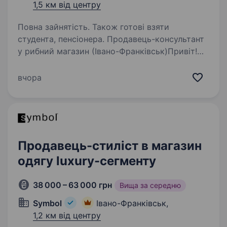
1,5 км від центру
Повна зайнятість. Також готові взяти
студента, пенсіонера. Продавець-консультант
у рибний магазин (Івано-Франківськ)Привіт!
Ми — команда затишного рибного магазину
в самому серці Івано-Франківська. Любимо
вчора
свіжу рибу, гарний настрій і людей, які цінують
чесність та комфорт…
Продавець-стиліст в магазин
одягу luxury-сегменту
38 000 – 63 000 грн
Вища за середню
Symbol
Івано-Франківськ,
1,2 км від центру