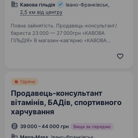
Кавова гільдія
Івано-Франківськ,
2,5 км від центру
Повна зайнятість. Продавець-консультант/
бариста 23 000 — 27 000грн «КАВОВА
ГІЛЬДІЯ» В магазин-кав'ярню «КАВОВА
ГІЛЬДІЯ» по вул.Чорновола 157: Потрібна
повнолітня енергійна людина на посаду
продавця — консультанта. ОБОВ’ЯЗКИ:…
Гаряча
Продавець-консультант
вітамінів, БАДів, спортивного
харчування
39 000 – 44 000 грн
Вища за середню
Mega-Mass
, Івано-Франківськ,