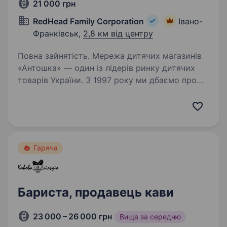
21 000 грн
RedHead Family Corporation
Івано-
Франківськ,
2,8 км від центру
Повна зайнятість. Мережа дитячих магазинів
«Антошка» — один із лідерів ринку дитячих
товарів України. З 1997 року ми дбаємо про
дітей, надаючи кращі товари, послуги
та емоції. «Антошка» — перший дитячий
магазин в Україні, в якому…
Гаряча
Бариста, продавець кави
23 000 – 26 000 грн
Вища за середню