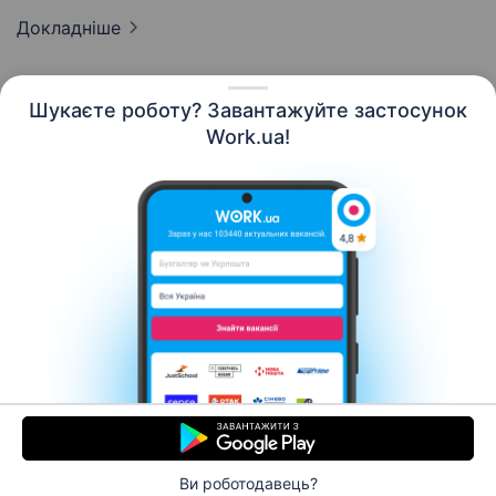
Докладніше
Шукаєте роботу? Завантажуйте застосунок
Work.ua!
Українська
Ресурси
Контакти
Про нас
Кар’єра
Новини Work.ua
Допомога
Умови використання
Роботодавцю
Ви роботодавець?