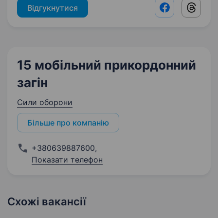
Відгукнутися
Facebook shar
Threads
15 мобільний прикордонний
загін
Сили оборони
Більше про компанію
+380639887600
,
Показати телефон
Схожі вакансії