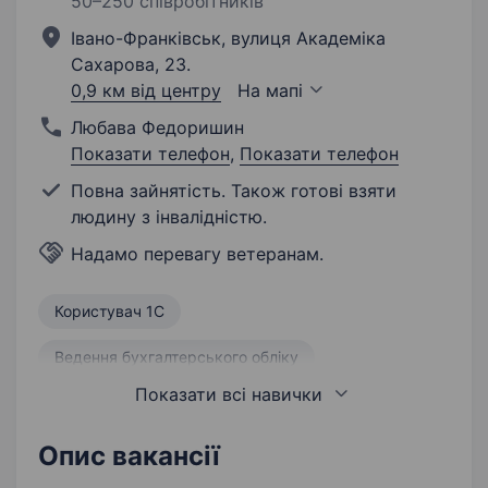
50–250 співробітників
Івано-Франківськ, вулиця Академіка
Сахарова, 23.
0,9 км від центру
На мапі
Любава Федоришин
Показати телефон
,
Показати телефон
Повна зайнятість. Також готові взяти
людину з інвалідністю.
Надамо перевагу ветеранам.
Користувач 1С
Ведення бухгалтерського обліку
Показати всі навички
Знання бухгалтерських програм
Подання податкової звітності
Опис вакансії