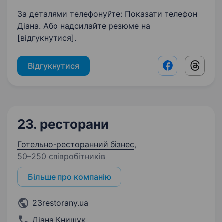
За деталями телефонуйте:
Показати телефон
Діана. Або надсилайте резюме на
[
відгукнутися
].
Відгукнутися
Facebook shar
Threads
23. ресторани
Готельно-ресторанний бізнес
,
50–250 співробітників
Більше про компанію
23restorany.ua
Діана Книшук
,