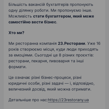
Відповідальність
1С:Бухгалтерія
Більшість вакансій бухгалтерів пропонують
одну ділянку роботи. Ми пропонуємо інше.
Користувач BAS
Уважність
Можливість
стати бухгалтером, який може
самостійно вести бізнес
.
Ведення первинної бухгалтерської документації
Нарахування зарплати
Ведення звітності
Хто ми?
Подання звітності у контролюючі органи
Ми ресторанна компанія
23.Ресторани
. Уже 16
років створюємо місця, куди люди приходять
Облік ПДВ
Ведення бухгалтерії ФОП
за емоціями. Сьогодні це 8 різних проєктів:
ресторани, пекарня, пивоварня та інші
Знання податкового законодавства
формати.
Це означає різні бізнес-процеси, різні
юридичні особи, різні задачі — і, відповідно,
величезний досвід, який можна отримати.
Детальніше про нас:
https://23restorany.ua