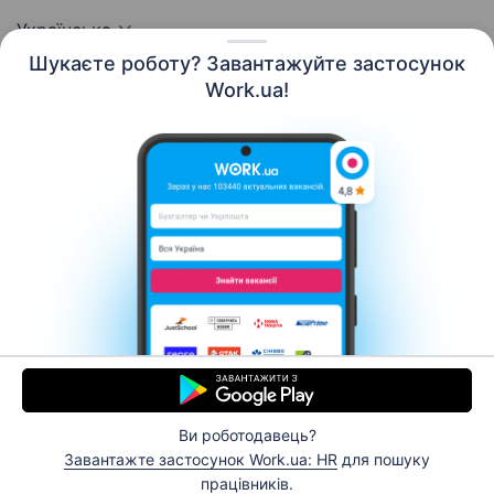
Українська
Шукаєте роботу? Завантажуйте застосунок
Work.ua!
Ресурси
Контакти
Про нас
Кар’єра
Новини Work.ua
Допомога
Умови використання
Роботодавцю
© 2006–2026 Work.ua. Сервіс пошуку роботи №1 в
Україні.
Ви роботодавець?
Завантажте застосунок Work.ua: HR
для пошуку
Відгукнутися
працівників.