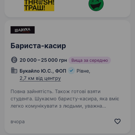
Бариста-касир
20 000 – 25 000 грн
Вища за середню
Букайло Ю.С., ФОП
Рівне,
2,7 км від центру
Повна зайнятість. Також готові взяти
студента. Шукаємо баристу-касира, яка вміє
легко комунікувати з людьми, уважна
до деталей та має бажання працювати і
розвиватися. Якщо ти любиш активний темп,
вчора
відповідально ставишся до роботи та хочеш
бути частиною команди,…