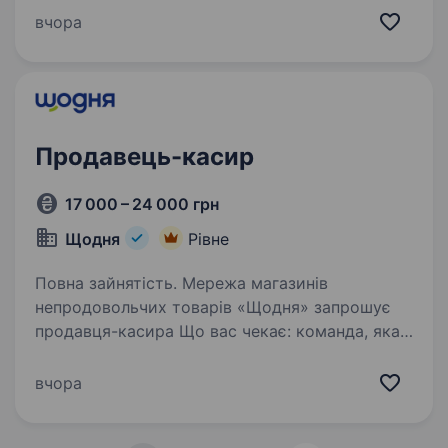
до команди досвідчених фахівців, які люблять
вчора
свою роботу, горять ідеєю, реалізовують
цікаві проєкти та із задоволенням діляться…
Продавець-касир
17 000 – 24 000 грн
Щодня
Рівне
Повна зайнятість. Мережа магазинів
непродовольчих товарів «Щодня» запрошує
продавця-касира Що вас чекає: команда, яка
завжди підтримає робота поруч з домом
стабільна зарплата із бонусами та преміями
вчора
Ваші завдання: обслуговування…