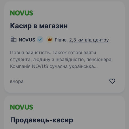
Касир в магазин
NOVUS
Рівне,
2,3 км від центру
Повна зайнятість. Також готові взяти
студента, людину з інвалідністю, пенсіонера.
Компанія NOVUS сучасна українська
торговельна мережа зі 100% литовськими
інвестиціями запрошує до своєї команди
вчора
касира Мрієш розвиватися у сфері торгівлі
та будувати свою кар'єру? Тоді скоріше
приєднуйся до нашої…
Продавець-касир