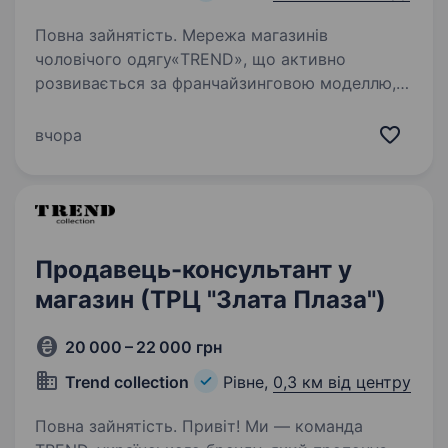
Повна зайнятість. Мережа магазинів
чоловічого одягу«TREND», що активно
розвивається за франчайзинговою моделлю,
запрошує на роботу продавця-консультанта
до магазину в ТРЦ «Екватор» (м.Рівне). Любиш
вчора
спілкуватися з людьми, цікавишся…
Продавець-консультант у
магазин (ТРЦ "Злата Плаза")
20 000 – 22 000 грн
Trend collection
Рівне,
0,3 км від центру
Повна зайнятість. Привіт! Ми — команда