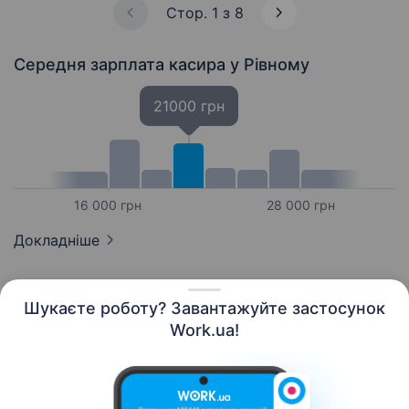
Стор. 1 з 8
Середня зарплата касира
у Рівному
21000 грн
16 000 грн
28 000 грн
Докладніше
Шукаєте роботу? Завантажуйте застосунок
Work.ua!
Українська