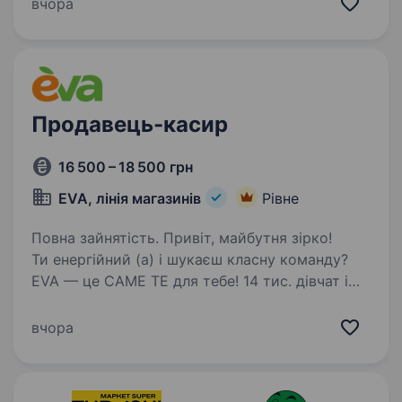
на адміністративній посаді (торгівля) рік і
вчора
більше Вмієш базово користуватись
комп’ютером…
Продавець-касир
16 500 – 18 500 грн
EVA, лінія магазинів
Рівне
Повна зайнятість. Привіт, майбутня зірко!
Ти енергійний (а) і шукаєш класну команду?
EVA — це САМЕ ТЕ для тебе! 14 тис. дівчат і
хлопців ВЖЕ в #EVAfamily Приєднуйся і ти!
Ми шукаємо продавця-касира, що готовий (а)
вчора
поділитися пристрастю…