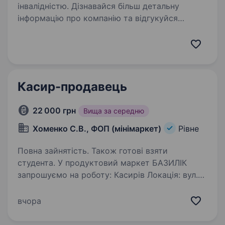
інвалідністю. Дізнавайся більш детальну
інформацію про компанію та відгукуйся
на вакансії за посиланням:
https://robota.avrora.ua
https://t.me/Avrora_HC_bot Запрошуємо
в команду продавця (-чиню) Нам буде класно
працювати…
Касир-продавець
22 000 грн
Вища за середню
Хоменко С.В., ФОП (мінімаркет)
Рівне
Повна зайнятість. Також готові взяти
студента. У продуктовий маркет БАЗИЛІК
запрошуємо на роботу: Касирів Локація: вул.
Казимира Любомирського (за діагностичним)
вул. Назара Небожинського (навпроти ДСНС)
вчора
вул. Соломії Крушельницької (12 Школа)
проспект…