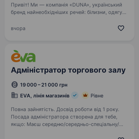
Привіт! Ми — компанія «DUNA», український
бренд найнеобхідніших речей: білизни, одягу
для дому і сну, та широкого асортименту
панчішно-шкарпеткових виробів.
вчора
Ми створюємо якісну продукцію, яку люблять
в Україні та знають…
Адміністратор торгового залу
19 000 – 21 000 грн
EVA, лінія магазинів
Рівне
Повна зайнятість. Досвід роботи від 1 року.
Посада адміністратора створена для тебе,
якщо: Маєш середню/середньо-спеціальну/
вищу освіту Раніше працював (ла)