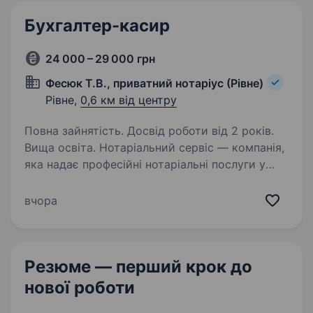
Бухгалтер-касир
24 000 – 29 000 грн
Фесюк Т.В., приватний нотаріус (Рівне)
Рівне,
0,6 км від центру
Повна зайнятість. Досвід роботи від 2 років.
Вища освіта. Нотаріальний сервіс — компанія,
яка надає професійні нотаріальні послуги у
місті Рівному та Рівненському районі,
забезпечуючи законність, надійність і безпеку
вчора
кожної нотаріальної дії. Ми ростемо,
розширюємось і…
Резюме — перший крок
до
нової роботи