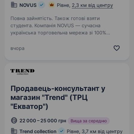
NOVUS
Рівне,
2,3 км від центру
Повна зайнятість. Також готові взяти
студента. Компанія NOVUS — сучасна
українська торговельна мережа зі 100%
литовськими інвестиціями запрошує до своєї
команди продавця-касира Мрієш розвиватися
вчора
у сфері торгівлі та будувати свою кар'єру?
Тоді скоріше приєднуйся…
Продавець-консультант у
магазин "Trend" (ТРЦ
"Екватор")
22 000 – 25 000 грн
Вища за середню
Trend collection
Рівне,
3,7 км від центру