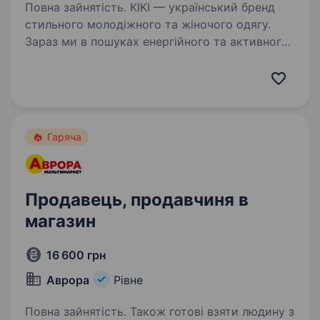
Повна зайнятість. KIKI — український бренд
стильного молодіжного та жіночого одягу.
Зараз ми в пошуках енергійного та активного
співробітника на посаду продавця-
консультанта в наш магазин, який стане
невідʼємною частиною команди…
Гаряча
Продавець, продавчиня в
магазин
16 600 грн
Аврора
Рівне
Повна зайнятість. Також готові взяти людину з