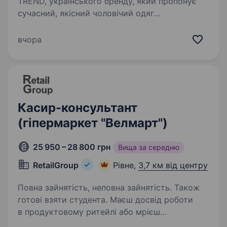
TREND, українського бренду, який пропонує
сучасний, якісний чоловічий одяг
та аксесуари для чоловіків різного віку
й стилю. Якщо ти хочеш працювати
вчора
у динамічній, дружній атмосфері
та допомагати…
Касир-консультант
(гіпермаркет "Велмарт")
25 950 – 28 800 грн
Вища за середню
RetailGroup
Рівне,
3,7 км від центру
Повна зайнятість, неповна зайнятість. Також
готові взяти студента. Маєш досвід роботи
в продуктовому ритейлі або мрієш
розвиватись у цій сфері? Приєднуйся