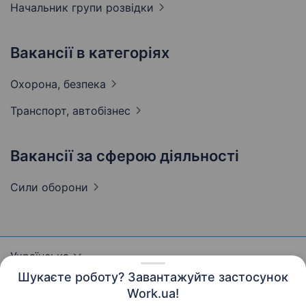
Начальник групи
розвідки
Вакансії в категоріях
Охорона,
безпека
Транспорт,
автобізнес
Вакансії за сферою діяльності
Сили
оборони
Українська
Шукаєте роботу? Завантажуйте застосунок
Work.ua!