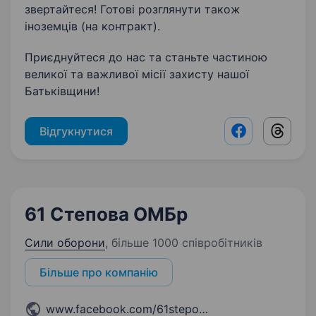
звертайтеся! Готові розглянути також
іноземців (на контракт).
Приєднуйтеся до нас та станьте частиною
великої та важливої місії захисту нашої
Батьківщини!
Відгукнутися
Facebook shar
Threads
61 Степова ОМБр
Сили оборони
,
більше 1000 співробітників
Більше про компанію
www.facebook.com/61stepova