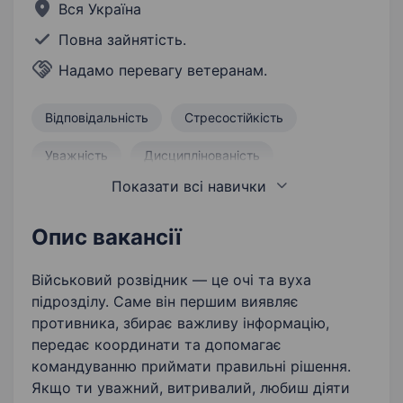
Вся Україна
Повна зайнятість.
Надамо перевагу ветеранам.
Відповідальність
Стресостійкість
Уважність
Дисциплінованість
Показати всі навички
Витривалість
Бажання вчитися і розвиватися
Опис вакансії
Військовий розвідник — це очі та вуха
підрозділу. Саме він першим виявляє
противника, збирає важливу інформацію,
передає координати та допомагає
командуванню приймати правильні рішення.
Якщо ти уважний, витривалий, любиш діяти