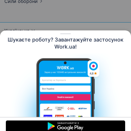
Сили
оборони
Українська
Шукаєте роботу? Завантажуйте застосунок
Work.ua!
Ресурси
Контакти
Про нас
Кар’єра
Новини Work.ua
Допомога
Умови використання
Роботодавцю
© 2006–2026 Work.ua. Сервіс пошуку роботи №1 в
Україні.