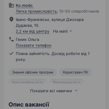
Ko.modo
Легка промисловість
;
10–50 співробітників
Івано-Франківськ, вулиця Джохара
Дудаєва, 10.
2,2 км від центру
На мапі
Геник Ольга
Показати телефон
Повна зайнятість. Досвід роботи від 1
року.
Знання офісних програм
Користувач ПК
Комунікабельність
Відповідальність
Показати всі навички
Робота в команді
Ведення переговорів
Активність
Уміння аналізувати
Опис вакансії