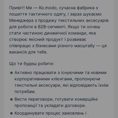
Продаж B2B
Продаж
Привіт! Ми — Ko.modo, сучасна фабрика з
пошиття тактичного одягу, і зараз шукаємо
Робота з клієнтами
Орієнтація на результат
Менеджера з продажу текстильних аксесуарів
для роботи в B2B-сегменті. Якщо ти хочеш
Пошиття одягу
Розвиток продажу
стати частиною динамічної команди, яка
створює якісний продукт і розвиває
співпрацю з бізнесами різного масштабу — ця
вакансія для тебе.
Що ти будеш робити:
Активно працювати з існуючими та новими
корпоративними клієнтами, пропонуючи
текстильні аксесуари, які відповідають їхнім
потребам.
Вести переговори, готувати комерційні
пропозиції та укладати договори.
Координувати процес замовлень і