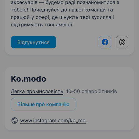
аксесуарів — будемо раді познайомитися з
тобою! Приєднуйся до нашої команди та
працюй у сфері, де цінують твої зусилля і
підтримують твої амбіції.
Відгукнутися
Facebook shar
Threads
Ko.modo
Легка промисловість
,
10–50 співробітників
Більше про компанію
www.instagram.com/ko_modo.if
...