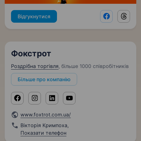
Відгукнутися
Facebook shar
Threads
Фокстрот
Роздрібна торгівля
,
більше 1000 співробітників
Більше про компанію
www.foxtrot.com.ua/
Вікторія Кримпоха
,
Показати телефон