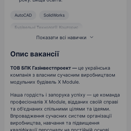
AutoCAD
SolidWorks
Будівельні Технології: Кошторис
Показати всі навички
Проєктування
Будівельні роботи
Знання ЄСКД
Управління виробництвом
Опис вакансії
Оформлення документації
ТОВ БПК Газінвестпроект —
це українська
компанія з власним сучасним виробництвом
модульних будівель X Module.
Наша гордість і запорука успіху — це команда
професіоналів X Module, відданих своїй справі
та об'єднаних спільними цілями та ідеями.
Впровадження сучасних систем організації
виробництва, навчання та підвищення
кваліфікації персоналу на постійній основі