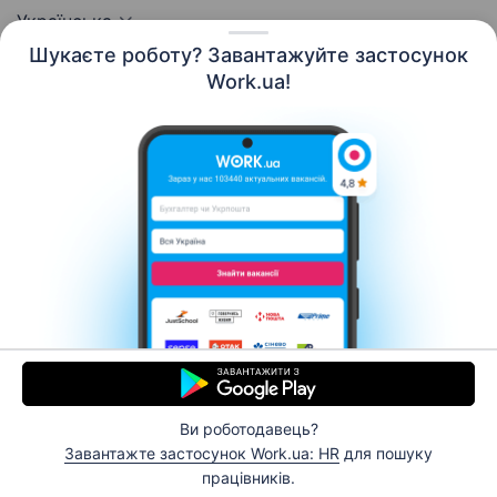
Українська
Шукаєте роботу? Завантажуйте застосунок
Work.ua!
Ресурси
Контакти
Про нас
Кар’єра
Новини Work.ua
Допомога
Умови використання
Роботодавцю
© 2006–2026 Work.ua. Сервіс пошуку роботи №1 в
Україні.
Ви роботодавець?
Завантажте застосунок Work.ua: HR
для пошуку
Відгукнутися
працівників.