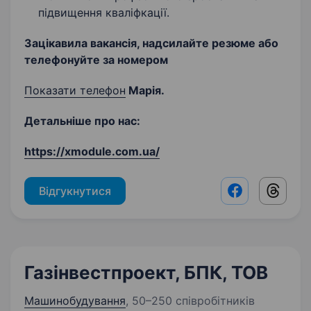
підвищення кваліфкації.
Зацікавила вакансія, надсилайте резюме або
телефонуйте за номером
Показати телефон
Марія.
Детальніше про нас:
https://xmodule.com.ua/
Відгукнутися
Facebook shar
Threads
Газінвестпроект, БПК, ТОВ
Машинобудування
,
50–250 співробітників