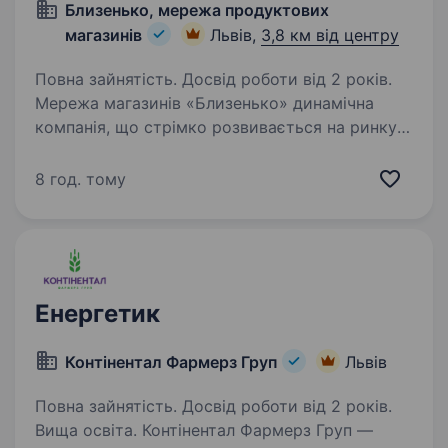
Близенько, мережа продуктових
магазинів
Львів,
3,8 км від центру
Повна зайнятість. Досвід роботи від 2 років.
Мережа магазинів «Близенько» динамічна
компанія, що стрімко розвивається на ринку
роздрібної торгівлі продуктами харчування.
Ми запрошуємо до нашої команди
8 год. тому
досвідченого Керівника групи управління
проєктами, який…
Енергетик
Контінентал Фармерз Груп
Львів
Повна зайнятість. Досвід роботи від 2 років.
Вища освіта. Контінентал Фармерз Груп —