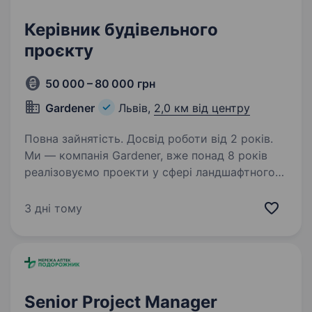
Керівник будівельного
проєкту
50 000 – 80 000 грн
Gardener
Львів,
2,0 км від центру
Повна зайнятість. Досвід роботи від 2 років.
Ми — компанія Gardener, вже понад 8 років
реалізовуємо проекти у сфері ландшафтного
дизайну. Створюємо комфортні, затишні
та естетично привабливі простори для наших
3 дні тому
клієнтів — серед яких великі забудовники,
комерційні…
Senior Project Manager