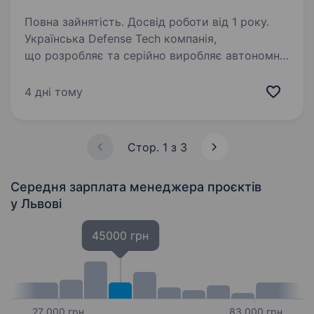
Повна зайнятість. Досвід роботи від 1 року.
Українська Defense Tech компанія,
що розробляє та серійно виробляє автономні
системи для роботи в реальних бойових
умовах для понад 200 підрозділів Сил
4 дні тому
оборони України. Ми створюємо технології,
які допомагають Силам…
Стор. 1 з 3
Середня зарплата менеджера проєктів
у Львові
45000 грн
27 000 грн
83 000 грн