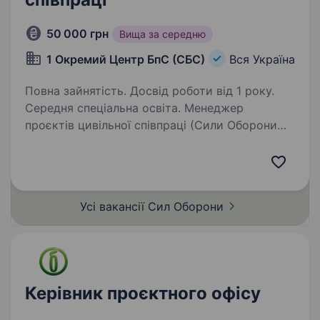
50 000 грн
Вища за середню
1 Окремий Центр БпС (СБС)
Вся Україна
Повна зайнятість. Досвід роботи від 1 року.
Середня спеціальна освіта. Менеджер
проєктів цивільної співпраці (Сили Оборони
України) Пропонуємо службу та роботу
в новітньому роді військ — Силах Безпілотних
Систем. Наш підрозділ — 1-й Окремий Центр
БпС — це перший у світі підрозділ
Усі вакансії Сил
Оборони
«технологічного…
Керівник проєктного офісу