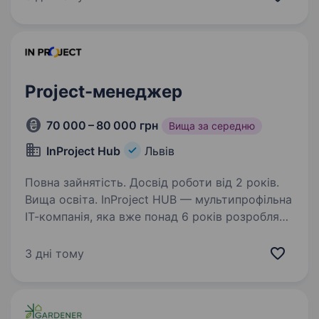
України. Ми надаємо повний спектр медичних
послуг, об'єднуючи зусилля великої команди…
Project-менеджер
70 000 – 80 000 грн
Вища за середню
InProject Hub
Львів
Повна зайнятість. Досвід роботи від 2 років.
Вища освіта. InProject HUB — мультипрофільна
ІТ-компанія, яка вже понад 6 років розробляє
та впроваджує програмні інновації у бізнес
своїх клієнтів, надає повний спектр
3 дні тому
маркетингових послуг, а також комплексні
рішення для…