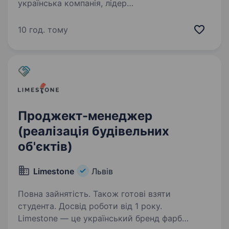
українська компанія, лідер
сільськогосподарської галузі! Ми працюємо
в Західноукраїнському регіоні, обробляючи
10 год. тому
190 тис. га, та об'єднуємо у своїй команді
близько 2,5 тис. професіоналів…
Проджект-менеджер
(реалізація будівельних
об'єктів)
Limestone
Львів
Повна зайнятість. Також готові взяти
студента. Досвід роботи від 1 року.
Limestone — це український бренд фарб