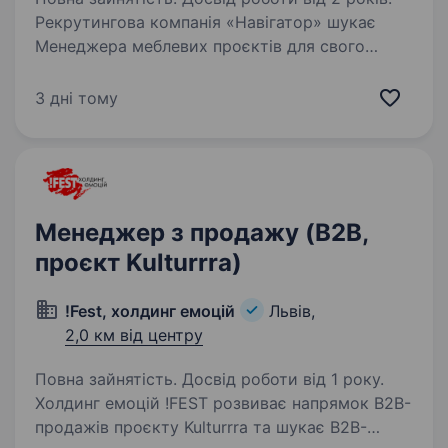
Рекрутингова компанія «Навігатор» шукає
Менеджера меблевих проєктів для свого
клієнта — компанії, що працює у преміальному
сегменті та спеціалізується на реалізації
3 дні тому
індивідуальних кухонь і меблевих рішень.
Компанія…
Менеджер з продажу (B2B,
проєкт Kulturrra)
!Fest, холдинг емоцій
Львів,
2,0 км від центру
Повна зайнятість. Досвід роботи від 1 року.
Холдинг емоцій !FEST розвиває напрямок B2B-
продажів проєкту Kulturrra та шукає B2B-