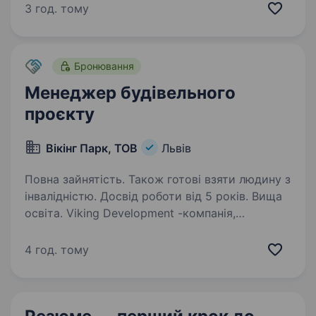
менеджерською складовою (team lead, ГАП
3 год. тому
або ГІП) Володіння методологіями
управління…
Бронювання
Менеджер будівельного
проєкту
Вікінг Парк, ТОВ
Львів
Повна зайнятість. Також готові взяти людину з
інвалідністю. Досвід роботи від 5 років. Вища
освіта. Viking Development -компанія,
що змінює стандарти життя в сучасних містах
та створює не просто житло, а продумані
4 год. тому
спільноти, де люди відчувають комфорт і
безпеку, запрошує на роботу Менеджера /
Головного інженера…