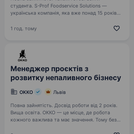
студента. S-Prof Foodservice Solutions —
українська компанія, яка вже понад 15 років
реалізує комплексні рішення для професійних
кухонь. Ми проєктуємо, оснащуємо
1 год. тому
та супроводжуємо заклади HoReCa,
виробництва, школи, дитячі…
Менеджер проєктів з
розвитку непаливного бізнесу
OKKO
Львів
Повна зайнятість. Досвід роботи від 2 років.
Вища освіта. ОККО — це місце, де робота
кожного важлива та має значення. Тому без
тебе ніяк! Долучайся до команди ОККО,