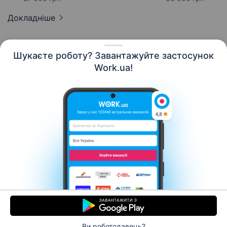
Докладніше
Шукаєте роботу? Завантажуйте застосунок
Work.ua!
Українська
Ресурси
Контакти
Про нас
Кар’єра
Новини Work.ua
Допомога
Умови використання
Роботодавцю
Ви роботодавець?