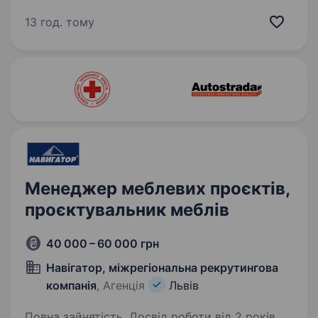
та декоративних штукатурок із понад 10-
річним досвідом. Ми маємо власну
13 год. тому
лабораторію з сучасним обладнанням,
дотримуємося міжнародних екологічних
стандартів і використовуємо…
Менеджер меблевих проєктів,
проєктувальник меблів
40 000 – 60 000 грн
Навігатор, міжрегіональна рекрутингова
компанія
, Агенція
Львів
Повна зайнятість. Досвід роботи від 2 років.