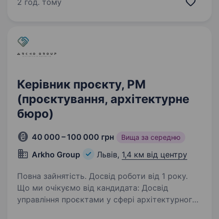
формуймо надійний тил нашої країни разом!
2 год. тому
Шукаємо Менеджера з проєктів розвитку
непаливного бізнесу! Приєднуйся,…
Керівник проєкту, PM
(проєктування, архітектурне
бюро)
40 000 – 100 000 грн
Вища за середню
Arkho Group
Львів,
1,4 км від центру
Повна зайнятість. Досвід роботи від 1 року.
Що ми очікуємо від кандидата: Досвід
управління проєктами у сфері архітектурного
проєктування (PM) або досвід розробника із