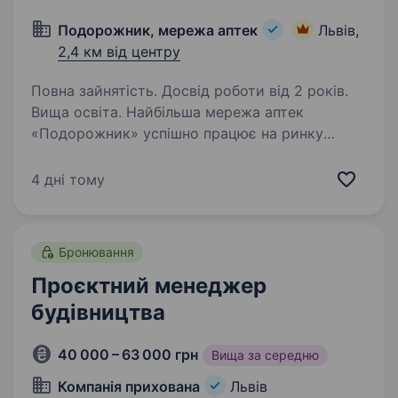
Подорожник, мережа аптек
Львів,
2,4 км від центру
Повна зайнятість. Досвід роботи від 2 років.
Вища освіта. Найбільша мережа аптек
«Подорожник» успішно працює на ринку
понад 25 років. Мережа охоплює 2300+ аптек
і понад 12 000 працівників у всіх регіонах
4 дні тому
України. У зв’язку з розширенням команди
в пошуках Senior Project…
Бронювання
Проєктний менеджер
будівництва
40 000 – 63 000 грн
Вища за середню
Компанія прихована
Львів