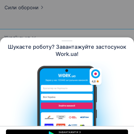
Сили
оборони
Українська
Шукаєте роботу? Завантажуйте застосунок
Work.ua!
Ресурси
Контакти
Про нас
Кар’єра
Новини Work.ua
Допомога
Умови використання
Роботодавцю
© 2006–2026 Work.ua. Сервіс пошуку роботи №1 в