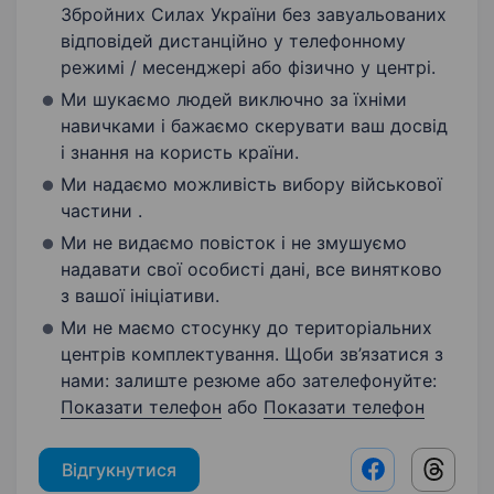
Збройних Силах України без завуальованих
відповідей дистанційно у телефонному
режимі / месенджері або фізично у центрі.
Ми шукаємо людей виключно за їхніми
навичками і бажаємо скерувати ваш досвід
і знання на користь країни.
Ми надаємо можливість вибору військової
частини .
Ми не видаємо повісток і не змушуємо
надавати свої особисті дані, все винятково
з вашої ініціативи.
Ми не маємо стосунку до територіальних
центрів комплектування. Щоби зв’язатися з
нами: залиште резюме або зателефонуйте:
Показати телефон
або
Показати телефон
Відгукнутися
Facebook shar
Threads