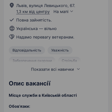
Львів, вулиця Левицького, 67.
1,3 км від центру
На мапі
Повна зайнятість.
Українська — вільно
Надамо перевагу ветеранам.
Відповідальність
Уважність
Забезпечення охорони
Стрільба
Показати всі навички
Витривалість
Бажання вчитися і розвиватися
Опис вакансії
Місце служби в Київській області
Обов’язки: