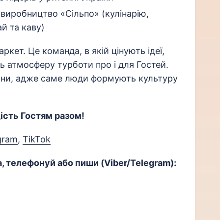
 виробництво «Сільпо» (кулінарію,
ай та каву)
кет. Це команда, в якій цінують ідеї,
 атмосферу турботи про і для Гостей.
ни, адже саме люди формують культуру
ість Гостям разом!
gram
,
TikTok
, телефонуй або п
иши (Viber/Telegram):