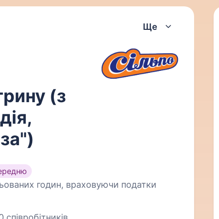
Ще
трину (з
дія,
за")
ередню
цьованих годин, враховуючи податки
0 співробітників