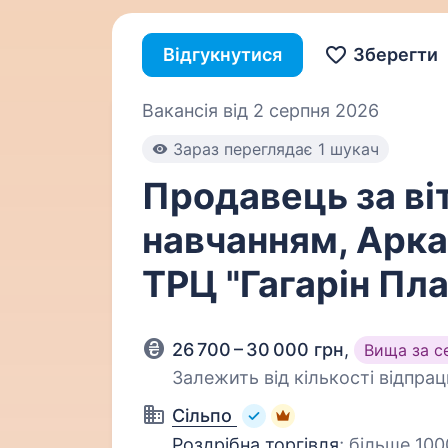
Відгукнутися
Зберегти
Вакансія від 2 серпня 2026
Зараз переглядає 1 шукач
Продавець за ві
навчанням, Арка
ТРЦ "Гагарін Пла
26 700 – 30 000 грн
,
Вища за с
Залежить від кількості відпра
Сільпо
Роздрібна торгівля
;
більше 100