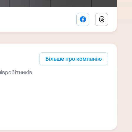
Facebook share lin
Threads sha
Більше про компанію
івробітників