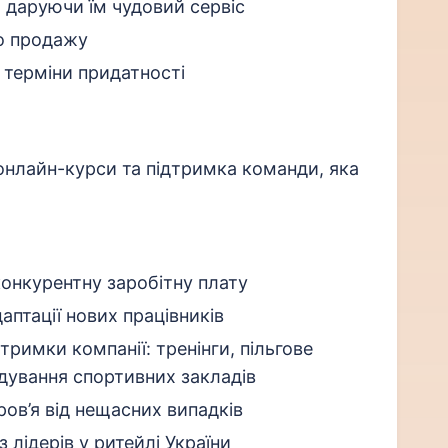
 даруючи їм чудовий сервіс
до продажу
і терміни придатності
 онлайн-курси та підтримка команди, яка
конкурентну заробітну плату
даптації нових працівників
римки компанії: тренінги, пільгове
ідування спортивних закладів
ов’я від нещасних випадків
з лідерів у ритейлі України