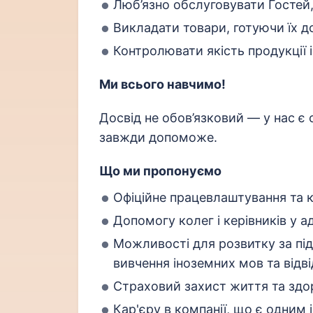
Люб’язно обслуговувати Гостей,
Викладати товари, готуючи їх 
Контролювати якість продукції 
Ми всього навчимо!
Досвід не обов’язковий — у нас є
завжди допоможе.
Що ми пропонуємо
Офіційне працевлаштування та 
Допомогу колег і керівників у а
Можливості для розвитку за підт
вивчення іноземних мов та відв
Страховий захист життя та здор
Кар'єру в компанії, що є одним і