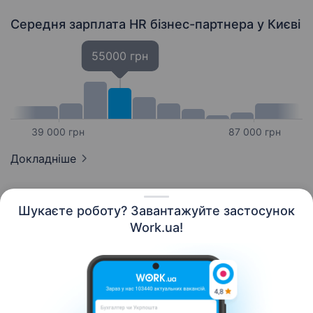
Середня зарплата HR бізнес-партнера
у Києві
55000 грн
39 000 грн
87 000 грн
Докладніше
Шукаєте роботу? Завантажуйте застосунок
Work.ua!
Українська