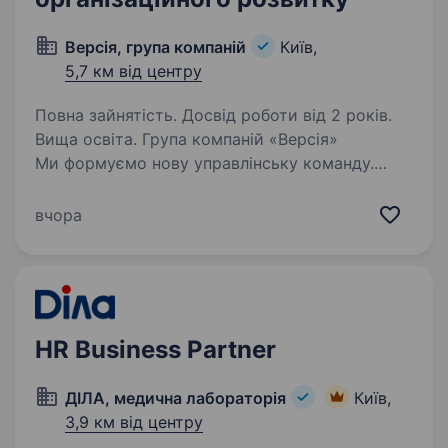
Версія, група компаній
Київ,
5,7 км від центру
Повна зайнятість. Досвід роботи від 2 років.
Вища освіта. Група компаній «Версія»
Ми формуємо нову управлінську команду.
Група компаній «Версія» — одна з провідних
українських груп компаній у сфері системної
вчора
інтеграції, дистрибуції, навігаційних
технологій, e-commerce,…
HR Business Partner
ДІЛА, медична лабораторія
Київ,
3,9 км від центру