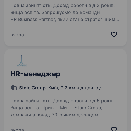
Повна зайнятість. Досвід роботи від 2 років.
Вища освіта. Запрошуємо до команди
HR Business Partner, який стане стратегічним
партнером бізнесу та допомагатиме
керівникам досягати результатів через
вчора
розвиток команд, ефективні HR-рішення
та управління змінами. Основні обов’язки:…
HR-менеджер
Stoic Group
, Київ,
9,2 км від центру
Повна зайнятість. Досвід роботи від 5 років.
Вища освіта. Привіт! Ми — Stoic Group,
компанія з понад 30-річним досвідом
лідерства у виробництві та в сегменті
рослинництва. Зараз ми шукаємо HR-
вчора