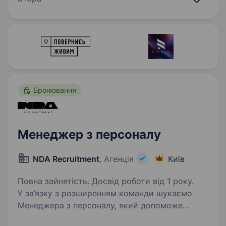
з веденням кадрового діловодства Наші
очікування від кандидатів: вища або середня
освіта (юридична буде перевагою); досвід…
Бронювання
Менеджер з персоналу
NDA Recruitment
, Агенція
Київ
Повна зайнятість. Досвід роботи від 1 року.
У зв’язку з розширенням команди шукаємо
Менеджера з персоналу, який допоможе
розвивати HR-процеси та підтримувати