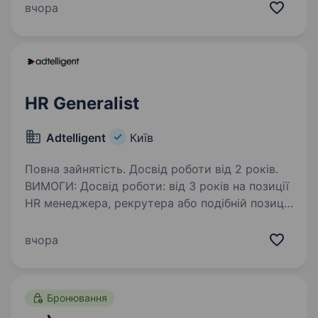
ефективну взаємодію між співробітниками
вчора
та керівниками. Основні обов’язки: Планування
та прогнозування…
HR Generalist
Adtelligent
Київ
Повна зайнятість. Досвід роботи від 2 років.
ВИМОГИ: Досвід роботи: від 3 років на позиції
HR менеджера, рекрутера або подібній позиції
Знання стратегій підбору персоналу,HR
практик та управління взаєминами
вчора
з працівниками Впевнене користування
інструментами…
Бронювання