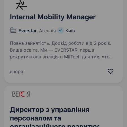
Internal Mobility Manager
Everstar
, Агенція
Київ
Повна зайнятість. Досвід роботи від 2 років.
Вища освіта. Ми — EVERSTAR, перша
рекрутингова агенція в MilTech для тих, хто
готовий створювати технологічне майбутнє.
Але досить про нас, розказуємо про роль.
вчора
Компанія, що створює технології для оборони
України, знаходиться…
Директор з управління
персоналом та
організаційного розвитку