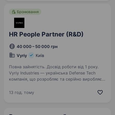
HRBP, HRM, Head…
Бронювання
HR People Partner (R&D)
40 000 – 50 000 грн
Vyriy
Київ
Повна зайнятість. Досвід роботи від 1 року.
Vyriy Industries — українська Defense Tech
компанія, що розробляє та серійно виробляє
автономні системи для роботи в реальних
бойових умовах для понад 200 підрозділів Сил
13 год. тому
оборони України. Саме тому ми шукаємо
людей,…