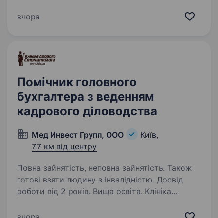
обслуговування Smart Holding, однієї
з найбільших інвестиційних груп України
вчора
запрошує до своєї команди HR Generalist Наш
кандидат має: вищу освіту…
Помічник головного
бухгалтера з веденням
кадрового діловодства
Мед Инвест Групп, ООО
Київ,
7,7 км від центру
Повна зайнятість, неповна зайнятість. Також
готові взяти людину з інвалідністю. Досвід
роботи від 2 років. Вища освіта. Клініка
Доброго Стоматолога запрошує до своєї
команди помічника головного бухгалтера
вчора