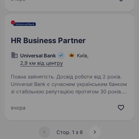
менеджера, який зможе створити
та впровадити повний HR-цикл: вибудувати
процеси…
HR Business Partner
Universal Bank
Київ,
2,9 км від центру
Повна зайнятість. Досвід роботи від 2 років.
Universal Bank є сучасним українським банком
зі стабільною репутацією протягом 30 років.
Наш банк відомий завдяки успішному
інноваційному проєкту monobank, спільному
вчора
роздрібному продукту Universal Bank
у співпраці…
Стор. 1 з 6