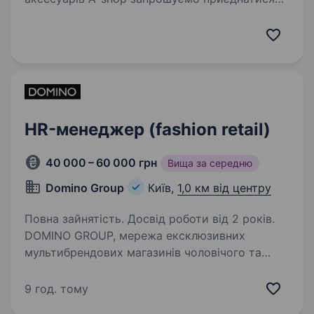
до команди HR Partner (з акцентом
на розвиток талантів та комунікацію) Наш
стильний простір сьогодні це: 250 молодих
та амбіційних співробітників…
HR-менеджер (fashion retail)
40 000 – 60 000 грн
Вища за середню
Domino Group
Київ,
1,0 км від центру
Повна зайнятість. Досвід роботи від 2 років.
DOMINO GROUP, мережа ексклюзивних
мультибрендових магазинів чоловічого та
жіночого одягу класу luxury проводить
конкурс на вакансію HR менеджера Вимоги:
9 год. тому
Релевантний досвід роботи на посадах HRD,