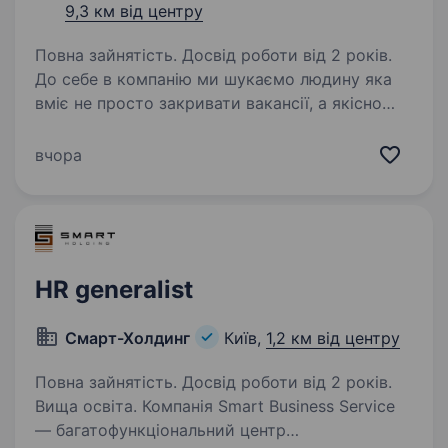
9,3 км від центру
Повна зайнятість. Досвід роботи від 2 років.
До себе в компанію ми шукаємо людину яка
вміє не просто закривати вакансії, а якісно
оцінювати кандидатів, розуміти потреби
бізнесу та знаходити людей, які дійсно
вчора
підходять команді. Що потрібно буде робити:
Формувати…
HR generalist
Смарт-Холдинг
Київ,
1,2 км від центру
Повна зайнятість. Досвід роботи від 2 років.
Вища освіта. Компанія Smart Business Service
— багатофункціональний центр