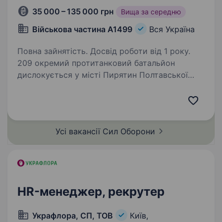
35 000 – 135 000 грн
Вища за середню
Військова частина А1499
Вся Україна
Повна зайнятість. Досвід роботи від 1 року.
209 окремий протитанковий батальйон
дислокується у місті Пирятин Полтавської
області та входить до складу 12 Армійського
корпусу Сухопутних Військ Збройних Сил
України який здійснює оборону м. Києва.
Батальйон брав…
Усі вакансії Сил
Оборони
HR-менеджер, рекрутер
Украфлора, СП, ТОВ
Київ,