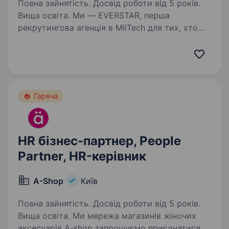
Повна зайнятість. Досвід роботи від 5 років.
Вища освіта. Ми — EVERSTAR, перша
рекрутингова агенція в MilTech для тих, хто
готовий створювати технологічне майбутнє.
Але досить про нас, розказуємо про роль.
Компанія, що створює технології для оборони
України, знаходиться…
Гаряча
HR бізнес-партнер, People
Partner, HR-керівник
A-Shop
Київ
Повна зайнятість. Досвід роботи від 5 років.
Вища освіта. Ми мережа магазинів жіночих
аксесуарів A-shop запрошуємо приєднатися