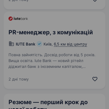
оборони України. Ми створюємо технології,…
PR-менеджер, з комунікацій
IUTE Bank
Київ,
6,5 км від центру
Повна зайнятість. Досвід роботи від 5 років.
Вища освіта. Iute Bank — новий рітейл
дiджитал банк з іноземним капіталом,
що поєднує інноваційні фінансові технології,
клієнтоорієнтований підхід і найкращі
2 дні тому
міжнародні практики. Наша мета — створити
сучасний банківський досвід,…
Резюме — перший крок
до