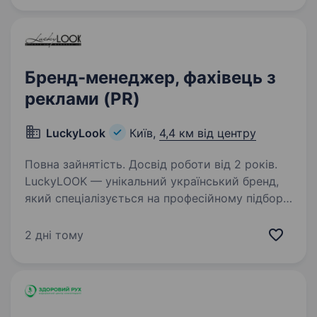
працівникам, особам…
Бренд-менеджер, фахівець з
реклами (PR)
LuckyLook
Київ,
4,4 км від центру
Повна зайнятість. Досвід роботи від 2 років.
LuckyLOOK — унікальний український бренд,
який спеціалізується на професійному підборі
сонцезахисних окулярів та головних уборів.
Маємо 6 магазинів в Києві та 1 в Ужгороді.
2 дні тому
Вже 20 років ми радуємо клієнтів вдалими…