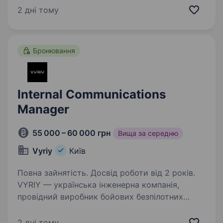
що ми тримаємо його в секреті, але обіцяємо:
2 дні тому
це буде щось, що змінить підхід до взаємодії
з нашою…
Бронювання
Internal Communications
Manager
55 000 – 60 000 грн
Вища за середню
Vyriy
Київ
Повна зайнятість. Досвід роботи від 2 років.
VYRIY — українська інженерна компанія,
провідний виробник бойових безпілотних
комплексів, активно впроваджує системи
роботизації війни та рішення з локалізованих
2 дні тому