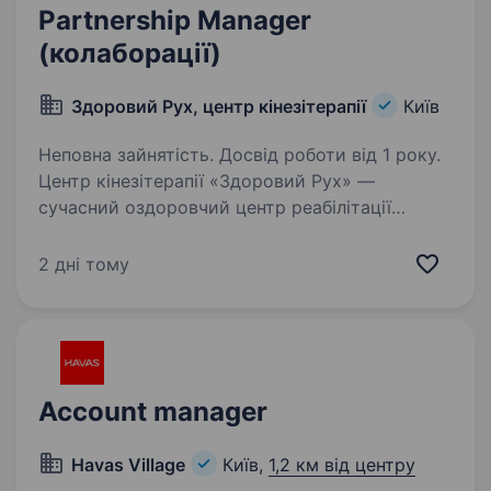
Partnership Manager
(колаборації)
Здоровий Рух, центр кінезітерапії
Київ
Неповна зайнятість. Досвід роботи від 1 року.
Центр кінезітерапії «Здоровий Рух» —
сучасний оздоровчий центр реабілітації
та профілактики захворювань опорно-
рухового апарату. Зараз ми у пошук
2 дні тому
талановитого Партнер-менеджера, який
допоможе нам розширювати партнерську…
Account manager
Havas Village
Київ,
1,2 км від центру