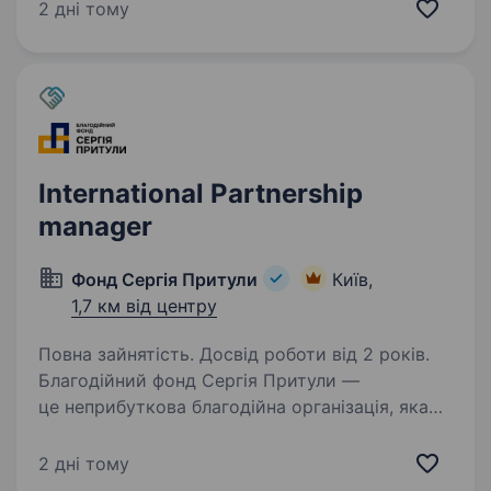
банків світу. Займає лідуючі позиції за всіма
2 дні тому
фінансовими показниками в галузі та складає
близько чверті всієї банківської системи
країни…
International Partnership
manager
Фонд Сергія Притули
Київ,
1,7 км від центру
Повна зайнятість. Досвід роботи від 2 років.
Благодійний фонд Сергія Притули —
це неприбуткова благодійна організація, яка
була заснована у 2020 році Сергієм Притулою
разом із командою. Фонд було створено
2 дні тому
з метою надання допомоги медичним