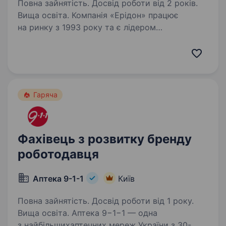
Повна зайнятість. Досвід роботи від 2 років.
Вища освіта. Компанія «Ерідон» працює
на ринку з 1993 року та є лідером
у комплексному забезпеченні
сільськогосподарських підприємств України.
Ми пропонуємо широкий асортимент
продукції провідних світових брендів: насіння
польових…
Гаряча
Фахівець з розвитку бренду
роботодавця
Аптека 9-1-1
Київ
Повна зайнятість. Досвід роботи від 1 року.
Вища освіта. Аптека 9−1−1 — одна
з найбільшихаптечних мереж України з 30-