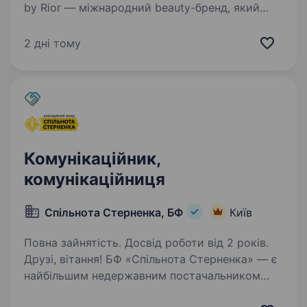
by Rior — міжнародний beauty-бренд, який
активно розвивається на ринках України та
Європи.Напрямок PR & Events шукає Senior
2 дні тому
Marketing Manager, який стане його лідером.
Це можливість не просто організовувати…
Комунікаційник,
комунікаційниця
Спільнота Стерненка, БФ
Київ
Повна зайнятість. Досвід роботи від 2 років.
Друзі, вітання! БФ «Спільнота Стерненка» — є
найбільшим недержавним постачальником
FPV-дронів до війська і продовжує