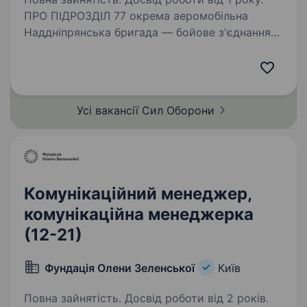
ПРО ПІДРОЗДІЛ 77 окрема аеромобільна
Наддніпрянська бригада — бойове з'єднання
десантно-штурмових військ Збройних сил
України сформоване у грудні 2022 року
в умовах широкомасштабного вторгнення
російської федерації…
Усі вакансії Сил
Оборони
Комунікаційний менеджер,
комунікаційна менеджерка
(12-21)
Фундація Олени Зеленської
Київ
Повна зайнятість. Досвід роботи від 2 років.