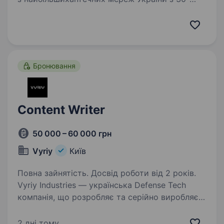
річнимдосвідом на ринку, що налічує понад
1700 аптек по всій країні. Ми шукаємо
до нашої команди фахівця з розвитку бренду
роботодавця, який допоможе залучати…
Бронювання
Content Writer
50 000 – 60 000 грн
Vyriy
Київ
Повна зайнятість. Досвід роботи від 2 років.
Vyriy Industries — українська Defense Tech
компанія, що розробляє та серійно виробляє
автономні системи для роботи в реальних
бойових умовах для понад 200 підрозділів Сил
2 дні тому