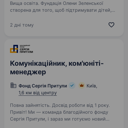
Вища освіта. Фундація Олени Зеленської
створена для того, щоб підтримувати дітей,
сім'ї та спільноти, які постраждали від війни.
Ми реалізуємо соціально значущі проєкти
2 дні тому
разом із міжнародними партнерами
та донорами, будуючи роботу…
Комунікаційник, ком'юніті-
менеджер
Фонд Сергія Притули
Київ,
1,6 км від центру
Повна зайнятість. Досвід роботи від 1 року.
Привіт! Ми — команда благодійного фонду
Сергія Притули, і зараз ми готуємо новий
драйвовий діджитал-проєкт. Поки