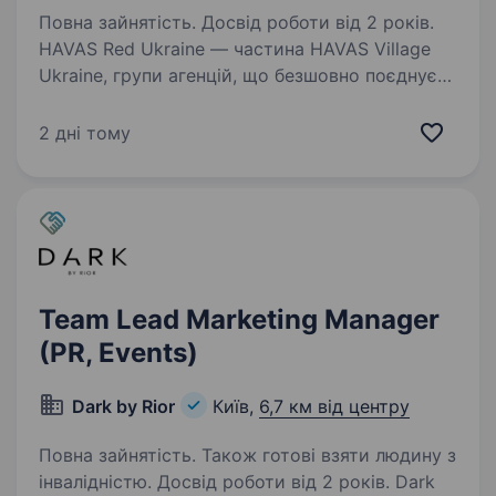
Повна зайнятість. Досвід роботи від 2 років.
HAVAS Red Ukraine — частина HAVAS Village
Ukraine, групи агенцій, що безшовно поєднує
маркетинг і комунікації. Поєднуємо PR,
креатив, історії та емоційний досвід
2 дні тому
у комплексні рішення, які формують сильний і
живий…
Team Lead Marketing Manager
(PR, Events)
Dark by Rior
Київ,
6,7 км від центру
Повна зайнятість. Також готові взяти людину з
інвалідністю. Досвід роботи від 2 років. Dark