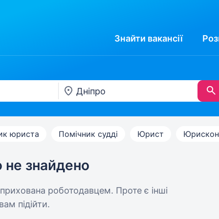
Знайти
вакансії
Роз
ик юриста
Помічник судді
Юрист
Юрискон
ю не знайдено
 прихована роботодавцем. Проте є інші
вам підійти.