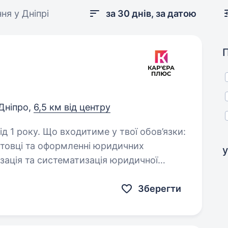
ня у Дніпрі
за 30 днів, за датою
Дніпро,
6,5 км від центру
 твої обов’язки:
отовці та оформленні юридичних
у
борі необхідних матеріалів;…
Зберегти