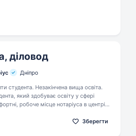
а, діловод
іус
Дніпро
яти студента. Незакінчена вища освіта.
ента, який здобуває освіту у сфері
ортні, робоче місце нотаріуса в центрі
роектів документів за дорученням
Зберегти