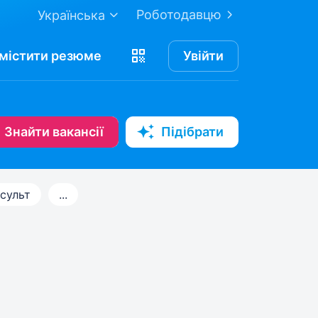
Роботодавцю
Українська
містити
резюме
Увійти
Знайти вакансії
Підібрати
сульт
...