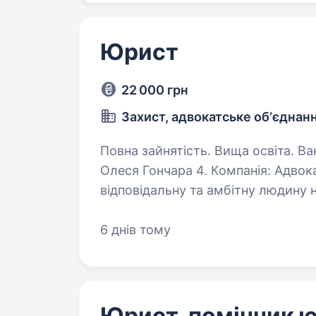
Юрист
22 000 грн
Захист, адвокатське обʼєднан
Повна зайнятість. Вища освіта. Вакансія: юрист Місце роботи: Дніпро, вул.
Олеся Гончара 4. Компанія: Адво
відповідальну та амбітну людину 
адвоката. Якщо ти маєш бажання
6 днів тому
Юрист, помічник 