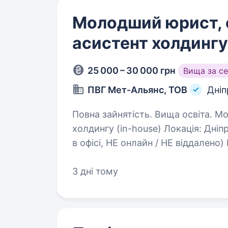
Молодший юрист, 
асистент холдингу
25 000 – 30 000 грн
Вища за с
ПВГ Мет-Альянс, ТОВ
Дніп
Повна зайнятість. Вища освіта. Молодший юрист / Операційний асистент
холдингу (in-house) Локація: Дні
в офісі, НЕ онлайн / НЕ віддалено
оптової торгівлі (працюємо з гіга
3 дні тому