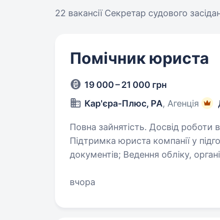
22 вакансії
Секретар судового засідан
Помічник юриста
19 000 – 21 000 грн
Кар'єра-Плюс, РА
, Агенція
Повна зайнятість. Досвід роботи від 1 року. Що входитиме у
Підтримка юриста компанії у підг
документів; Ведення обліку, організація та систематизація юридичної
документації; Допомога у з
вчора