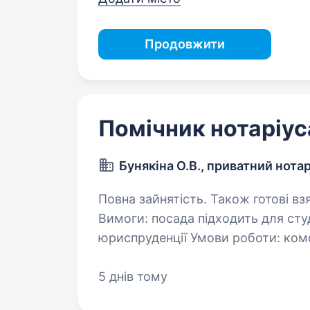
Продовжити
Помічник нотаріус
Бунякіна О.В., приватний нотар
Повна зайнятість. Також готові вз
Вимоги: посада підходить для студ
юриспруденції Умови роботи: комф
м. Дніпра Обов’язки: підготовка п
нотаріуса,…
5 днів тому