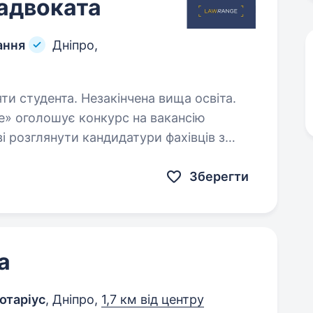
 адвоката
ання
Дніпро,
яти студента. Незакінчена вища освіта.
e» оголошує конкурс на вакансію
ез досвіду, а також студентів останніх
Зберегти
а
отаріус
, Дніпро,
1,7 км від центру