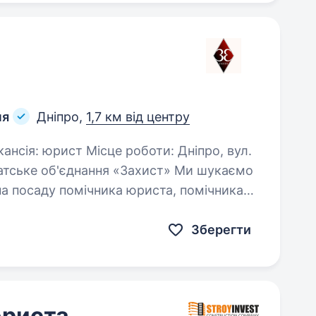
ня
Дніпро,
1,7 км від центру
катське об'єднання «Захист» Ми шукаємо
на посаду помічника юриста, помічника
…
Зберегти
юриста