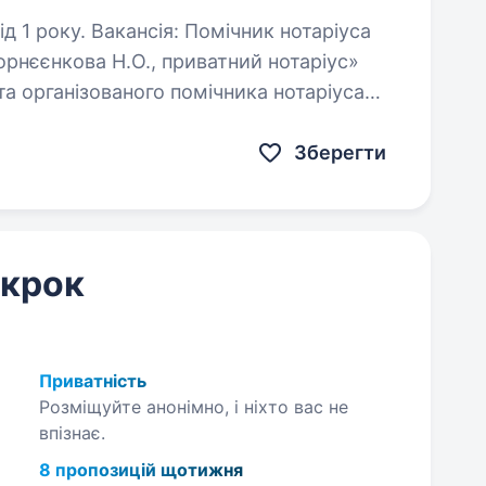
мічник нотаріуса
орнєєнкова Н.О., приватний нотаріус»
та організованого помічника нотаріуса
з досвідом роботи від 1 року. Обов’язки: …
Зберегти
 крок
Приватність
Розміщуйте анонімно, і ніхто вас не
впізнає.
8 пропозицій щотижня