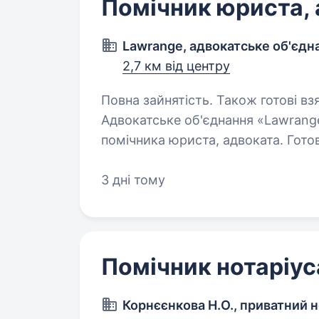
Помічник юриста,
Lawrange, адвокатське об'єдн
2,7 км від центру
Повна зайнятість. Також готові вз
Адвокатське об'єднання «Lawrang
помічника юриста, адвоката. Готові розглянути кандидатури фахівців з
мінімальним досвідом роботи або б
курсів…
3 дні тому
Помічник нотаріус
Корнєєнкова Н.О., приватний н