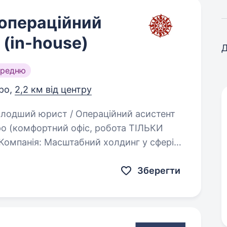
операційний
 (in-house)
Д
ередню
ро,
2,2 км від центру
про (комфортний офіс, робота ТІЛЬКИ
) Компанія: Масштабний холдинг у сфері
нтами…
Зберегти