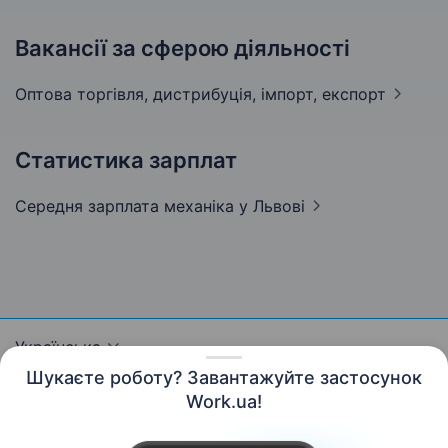
Вакансії за сферою діяльності
Оптова торгівля, дистрибуція, імпорт,
експорт
Статистика зарплат
Середня зарплата механіка
у Львові
Українська
Шукаєте роботу? Завантажуйте застосунок
Work.ua!