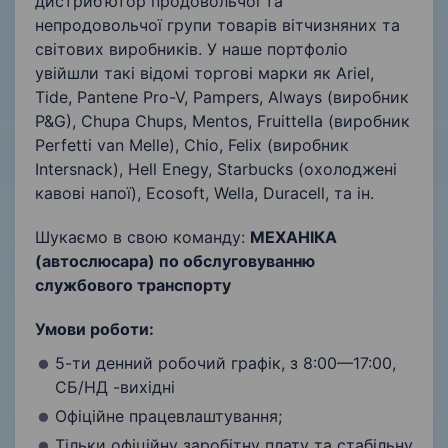
дистриб’ютор продовольчої та
непродовольчої групи товарів вітчизняних та
світових виробників. У наше портфоліо
увійшли такі відомі торгові марки як Ariel,
Tide, Pantene Pro-V, Pampers, Always (виробник
P&G), Chupa Chups, Mentos, Fruittella (виробник
Perfetti van Melle), Chio, Felix (виробник
Intersnack), Hell Enegy, Starbucks (охолоджені
кавові напої), Ecosoft, Wella, Duracell, та ін.
Шукаємо в свою команду:
МЕХАНІКА
(автослюсара) по обслуговуванню
службового транспорту
Умови роботи:
5-ти денний робочий графік, з 8:00—17:00,
СБ/НД -вихідні
Офіційне працевлаштування;
Тільки офіційну заробітну плату та стабільну