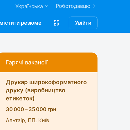
Роботодавцю
Українська
містити
резюме
Увійти
Гарячі вакансії
Друкар широкоформатного
друку (виробництво
етикеток)
30 000 – 35 000 грн
Альтаір, ПП, Київ