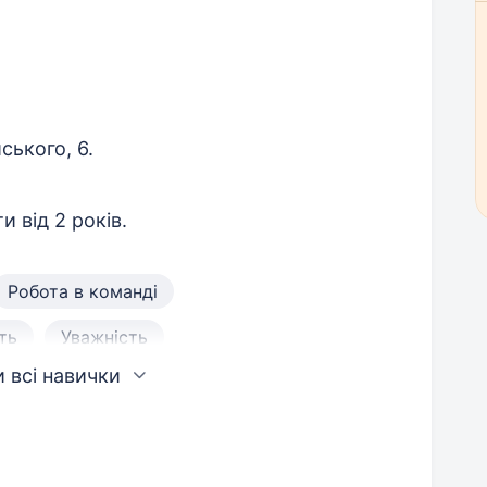
ського, 6.
и від 2 років.
Робота в команді
ть
Уважність
 всі навички
сть
Ініціативність
Fusion 360
тійність
лазерне гравіювання