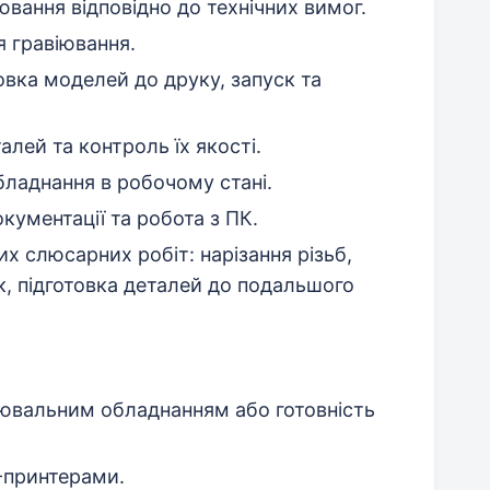
вання відповідно до технічних вимог.
я гравіювання.
овка моделей до друку, запуск та
лей та контроль їх якості.
бладнання в робочому стані.
окументації та робота з ПК.
х слюсарних робіт: нарізання різьб,
к, підготовка деталей до подальшого
іювальним обладнанням або готовність
-принтерами.