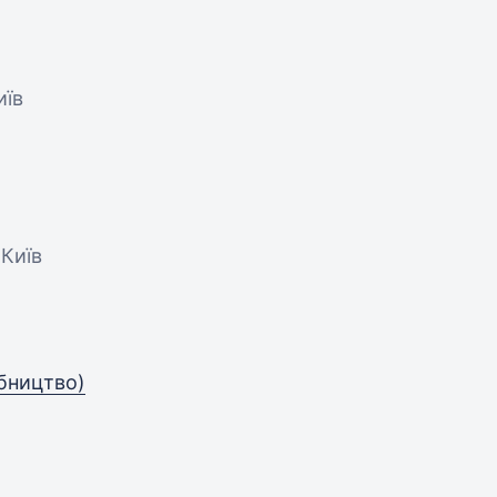
иїв
 Київ
обництво)