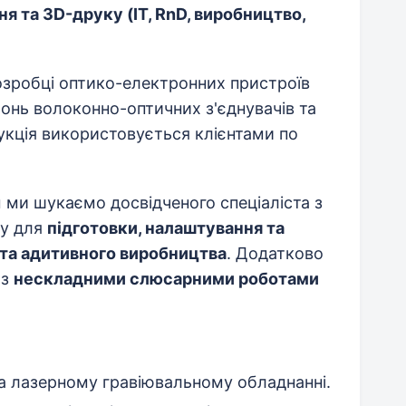
ння та 3D-друку
(IT, RnD, виробництво,
озробці оптико-електронних пристроїв
онь волоконно-оптичних з'єднувачів та
укція використовується клієнтами по
 ми шукаємо досвідченого спеціаліста з
ку для
підготовки, налаштування та
 та адитивного виробництва
. Додатково
 з
нескладними слюсарними роботами
на лазерному гравіювальному обладнанні.