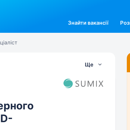
Знайти
вакансії
Роз
ціаліст
Ще
зерного
3D-