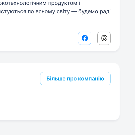
окотехнологічним продуктом і
стуються по всьому світу — будемо раді
Facebook share lin
Threads sha
Більше про компанію