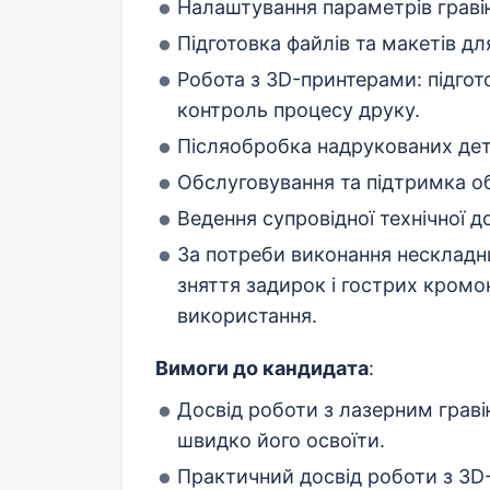
Налаштування параметрів гравію
Підготовка файлів та макетів дл
Робота з 3D-принтерами: підгот
контроль процесу друку.
Післяобробка надрукованих дета
Обслуговування та підтримка о
Ведення супровідної технічної д
За потреби виконання нескладни
зняття задирок і гострих кромо
використання.
Вимоги до кандидата
:
Досвід роботи з лазерним грав
швидко його освоїти.
Практичний досвід роботи з 3D