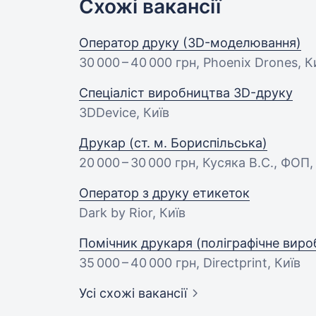
Схожі вакансії
Оператор друку (3D-моделювання)
30 000 – 40 000 грн
, Phoenix Drones, К
Спеціаліст виробництва 3D-друку
3DDevice, Київ
Друкар (ст. м. Бориспільська)
20 000 – 30 000 грн
, Кусяка В.С., ФОП,
Оператор з друку етикеток
Dark by Rior, Київ
Помічник друкаря (поліграфічне вир
35 000 – 40 000 грн
, Directprint, Київ
Усі схожі вакансії