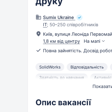
друку
Sumix Ukraine
IT
;
50–250 співробітників
Київ, вулиця Леоніда Первомай
1,8 км від центру
На мапі
Повна зайнятість. Досвід робот
SolidWorks
Відповідальність
Здатність до навчання
Активніс
Показати
Ведення документації
Акуратні
Додрукарська підготовка
Самос
Опис вакансії
Бажання вчитися і розвиватися