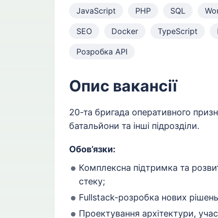
JavaScript
PHP
SQL
Wor
SEO
Docker
TypeScript
Розробка API
Опис вакансії
20-та бригада оперативного призн
батальйони та інші підрозділи.
Обов’язки:
Комплексна підтримка та розвит
стеку;
Fullstack-розробка нових рішень
Проектування архітектури, учас