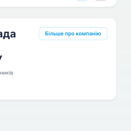
ада
Більше про компанію
У
ників