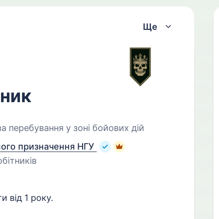
Ще
бник
а перебування у зоні бойових дій
ного призначення НГУ
обітників
и від 1 року.