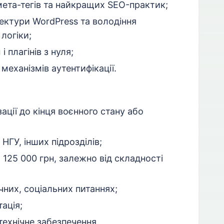
мета-тегів та найкращих SEO-практик;
ектури WordPress та володіння
логіки;
 плагінів з нуля;
 механізмів аутентифікації.
ції до кінця воєнного стану або
НГУ, інших підрозділів;
 125 000 грн, залежно від складності
чних, соціальних питаннях;
тація;
 технічне забезпечення.