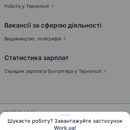
Робота у
Тернополі
Вакансії за сферою діяльності
Видавництво,
поліграфія
Статистика зарплат
Середня зарплата бухгалтера
у Тернополі
Українська
Шукаєте роботу? Завантажуйте застосунок
Work.ua!