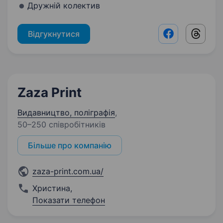
Дружній колектив
Відгукнутися
Facebook shar
Threads
Zaza Print
Видавництво, поліграфія
,
50–250 співробітників
Більше про компанію
zaza-print.com.ua/
Христина
,
Показати телефон