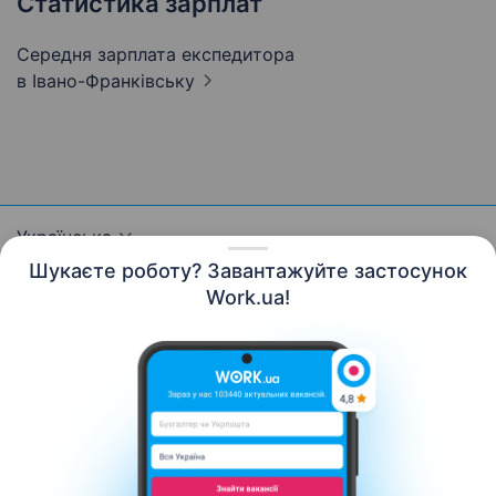
Статистика зарплат
Середня зарплата експедитора
в Івано-Франківську
Українська
Шукаєте роботу? Завантажуйте застосунок
Work.ua!
Ресурси
Контакти
Про нас
Кар’єра
Новини Work.ua
Допомога
Умови використання