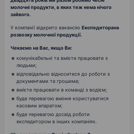
двадцять років ми разом робимо чесні
молочні продукти, в яких теж нема нічого
зайвого.
У компанії відкрито вакансію
Експедитора
на
розвозку молочної продукції.
Чекаємо на Вас, якщо Ви:
комунікабельні та вмієте працювати з
людьми;
відповідально відноситеся до роботи з
документами та грошима;
вмієте працювати в команді з водієм;
буде перевагою вміння користуватися
касовим апаратом;
буде перевагою досвід роботи
експедитором в інших компаніях.