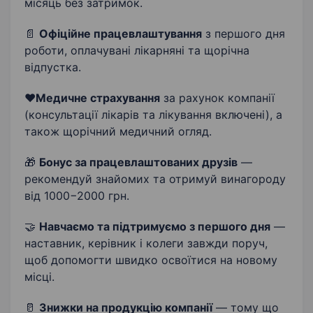
місяць без затримок.
📄
Офіційне працевлаштування
з першого дня
роботи, оплачувані лікарняні та щорічна
відпустка.
❤️
Медичне страхування
за рахунок компанії
(консультації лікарів та лікування включені), а
також щорічний медичний огляд.
🎁
Бонус за працевлаштованих друзів
—
рекомендуй знайомих та отримуй винагороду
від 1000−2000 грн.
🤝
Навчаємо та підтримуємо з першого дня
—
наставник, керівник і колеги завжди поруч,
щоб допомогти швидко освоїтися на новому
місці.
🥛
Знижки на продукцію компанії
— тому що