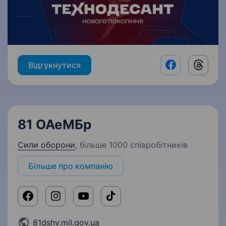
Відгукнутися
Facebook shar
Threads
81 ОАеМБр
Сили оборони
,
більше 1000 співробітників
Більше про компанію
81dshv.mil.gov.ua