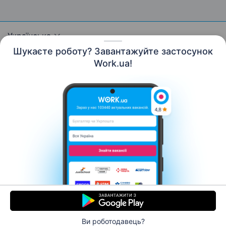
Українська
Шукаєте роботу? Завантажуйте застосунок
Work.ua!
Ресурси
Контакти
Про нас
Кар’єра
Новини Work.ua
Допомога
Умови використання
Роботодавцю
© 2006–2026 Work.ua. Сервіс пошуку роботи №1 в
Україні.
Ви роботодавець?