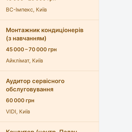
ВC-Імпекс, Київ
Монтажник кондиціонерів
(з навчанням)
45 000 – 70 000 грн
Айклімат, Київ
Аудитор сервісного
обслуговування
60 000 грн
VIDI, Київ
k
re link