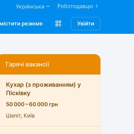
Роботодавцю
Українська
містити
резюме
Увійти
Гарячі вакансії
Кухар (з проживанням) у
Пісківку
50 000 – 60 000 грн
Шепіт, Київ