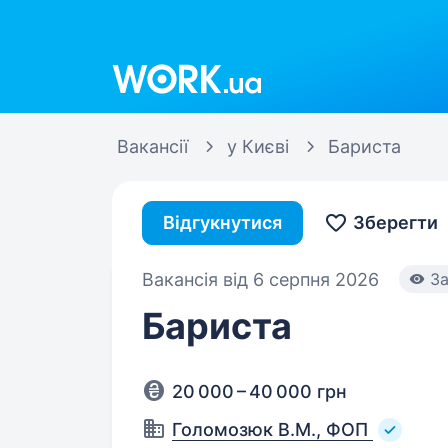
Work.ua
Вакансії
у Києві
Бариста
Відгукнутися
Зберегти
Вакансія від 6 серпня 2026
За
Бариста
20 000 – 40 000 грн
Голомозюк В.М., ФОП