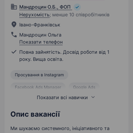
Мандроцин О.Б., ФОП
Нерухомість
;
менше 10 співробітників
Івано-Франківськ
Мандроцин Ольга
Показати телефон
Повна зайнятість. Досвід роботи від 1
року. Вища освіта.
Просування в Instagram
Facebook Ads Manager
Google Ads
Показати всі навички
Комунікабельність
Відповідальність
Організованість
SMM
Маркетинг
Опис вакансії
Програмування
Робота з базою даних
Ми шукаємо системного, ініціативного та