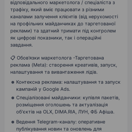
відповідального маркетолога / спеціаліста з
Уважність
трафіку, який вміє працювати з різними
каналами залучення клієнтів (від нерухомості
Налаштування таргетованої реклами
на профільних майданчиках до таргетованої
Розміщення зовнішньої реклами
реклами) та здатний тримати під контролем
як цифрові показники, так і операційні
Ведення звітності
Робота з клієнтами
завдання.
Розробка дизайну банерів
​📋 Обов’язки маркетолога -​Таргетована
реклама (Meta): створення креативів, запуск,
Залучення нових клієнтів
налаштування та вивантаження лідів.
Створення рекламних креативів
Контексна реклама: налаштування та запуск
кампаній у Google Ads.
Лідогенерація
Налаштування реклами
Спеціалізовані майданчики: купівля пакетів,
Охайність
Ініціативність
Meta ads
розміщення оголошень та актуалізація
об'єктів на OLX, DIMA.RIA, ЛУН, ФБ Афіша.
Ведення Telegram-каналу: оперативне
публікування новин та оновлень для