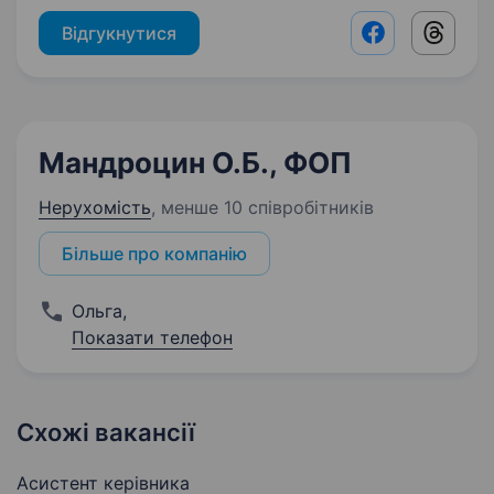
Відгукнутися
Facebook shar
Threads
Мандроцин О.Б., ФОП
Нерухомість
,
менше 10 співробітників
Більше про компанію
Ольга
,
Показати телефон
Схожі вакансії
Асистент керівника