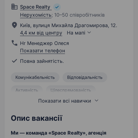
Space Realty
Нерухомість
;
10–50 співробітників
Київ, вулиця Михайла Драгомирова, 12.
4,4 км від центру
На мапі
Нr Менеджер Олеся
Показати телефон
Повна зайнятість.
Комунікабельність
Відповідальність
Активність
Цілеспрямованість
Показати всі навички
Продаж
Продаж нерухомості
Бажання вчитися і розвиватися
Опис вакансії
Орієнтація на результат
Ми —
команда «Space Realty», агенція