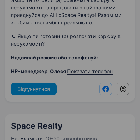
Якщо ти готовий (а) розпочати кар'єру в
нерухомості та працювати з найкращими —
приєднуйся до АН «Space Realty»! Разом ми
зробимо твої амбіції реальністю.
📞 Якщо ти готовий (а) розпочати кар'єру в
нерухомості?
Надсилай резюме або телефонуй:
HR-менеджер, Олеся
Показати телефон
Відгукнутися
Facebook shar
Threads
Space Realty
Нерухомість
,
10–50 співробітників