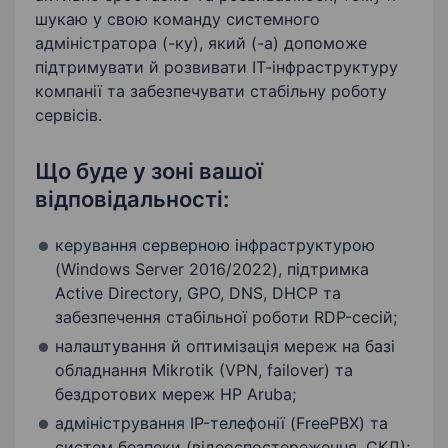
Адміністративна робота
Group Policy Object
шукаю у свою команду системного
адміністратора (-ку), який (-а) допоможе
Уміння працювати в режимі багатозадачності
підтримувати й розвивати ІТ-інфраструктуру
компанії та забезпечувати стабільну роботу
Закупівля товарів
Amazon RDS
сервісів.
FreePBX
Відеоспостереження
Що буде у зоні вашої
Налаштування DNS
відповідальності:
Адміністрування ОС Windows
керування серверною інфраструктурою
(Windows Server 2016/2022), підтримка
Налаштування СКД
Стабільність
Active Directory, GPO, DNS, DHCP та
забезпечення стабільної роботи RDP-сесій;
налаштування й оптимізація мереж на базі
обладнання Mikrotik (VPN, failover) та
бездротових мереж HP Aruba;
адміністрування IP-телефонії (FreePBX) та
систем безпеки (відеоспостереження, СКД);