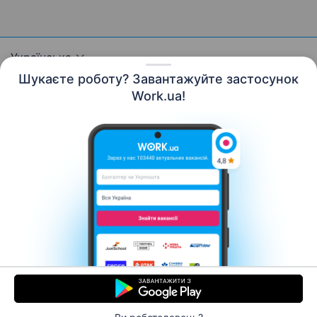
Українська
Шукаєте роботу? Завантажуйте застосунок
Work.ua!
Ресурси
Контакти
Про нас
Кар’єра
Новини Work.ua
Допомога
Умови використання
Роботодавцю
© 2006–2026 Work.ua. Сервіс пошуку роботи №1 в
Україні.