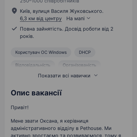
250–1000 співробітників
Київ, вулиця Василя Жуковського.
6,3 км від центру
На мапі
Повна зайнятість. Досвід роботи від 2
років.
Користувач ОС Windows
DHCP
Відповідальність
Організованість
Показати всі навички
IP (Internet Protocol)
Налаштування VPN
Active Directory
Активність
MikroTik
Опис вакансії
Адміністрування Windows Server
RDP
Привіт!
Системне адміністрування
Мене звати Оксана, я керівниця
адміністративного відділу в Pethouse. Ми
Адміністрування локальної мережі
активно зростаємо та розвиваємося, тому я