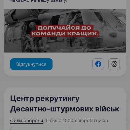
чекаємо на вашу заявку!
Відгукнутися
Facebook shar
Threads
Центр рекрутингу
Десантно-штурмових військ
Сили оборони
,
більше 1000 співробітників