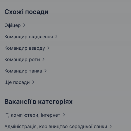
Схожі посади
Офіцер
Командир
відділення
Командир
взводу
Командир
роти
Командир
танка
Ще посади
Вакансії в категоріях
IT, комп'ютери,
інтернет
Адмiнiстрацiя, керівництво середньої
ланки