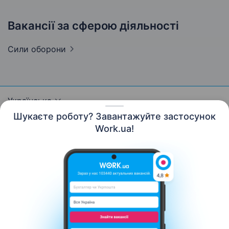
Вакансії за сферою діяльності
Сили
оборони
Українська
Шукаєте роботу? Завантажуйте застосунок
Work.ua!
Ресурси
Контакти
Про нас
Кар’єра
Новини Work.ua
Допомога
Умови використання