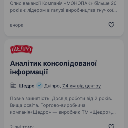
Опис вакансії Компанія «МОНОПАК» більше 20
років є лідером в галузі виробництва гнучкої
упаковки, термозбіжної та поліпропіленової
етикетки, а також упаковки конус для
вчора
морозива в Україні. З кожним роком
Компанія…
Аналітик консолідованої
інформації
Щедро
Дніпро,
7,4 км від центру
Повна зайнятість. Досвід роботи від 2 років.
Вища освіта. Торгово-виробнича
компанія«Щедро» — виробник ТМ «Щедро»,
«Оллі», «Запорізький» запрошує до своєї
команди Аналітика консолідованої інформації
2 дні тому