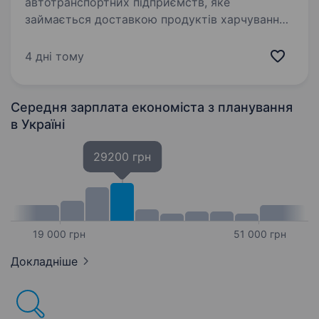
автотранспортних підприємств, яке
займається доставкою продуктів харчування,
ПП «ТРАНС ЛОГІСТИК», запрошує на роботу
фахівця з планування автотранспорту.
4 дні тому
Компанія ГАРАНТУЄ : офіційне…
Середня зарплата економіста з планування
в Україні
29200 грн
19 000 грн
51 000 грн
Докладніше