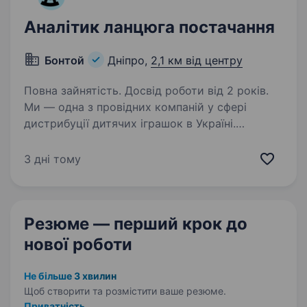
Аналітик ланцюга постачання
Бонтой
Дніпро,
2,1 км від центру
Повна зайнятість. Досвід роботи від 2 років.
Ми — одна з провідних компаній у сфері
дистрибуції дитячих іграшок в Україні.
Співпрацюємо з міжнародними виробниками,
забезпечуємо наявність широкого
3 дні тому
асортименту продукції та своєчасне
постачання нашим клієнтам…
Резюме — перший крок
до
нової роботи
Не більше 3 хвилин
Щоб створити та розмістити ваше
резюме.
Приватність