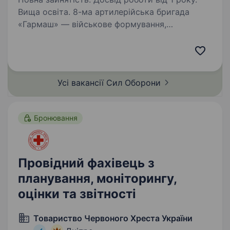
Вища освіта. 8-ма артилерійська бригада
«Гармаш» — військове формування,
що входить до складу 1-го корпусу
Національної гвардії України «Азов».
Новостворена бригада, сформована
досвідченими азовськими артилеристами,
Усі вакансії Сил
Оборони
наразі набирає…
Бронювання
Провідний фахівець з
планування, моніторингу,
оцінки та звітності
Товариство Червоного Хреста України