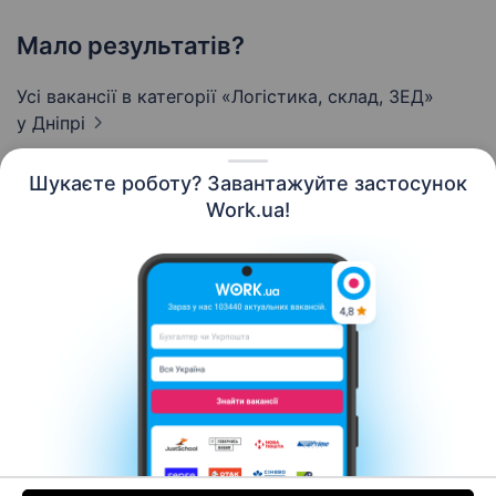
Мало результатів?
Усі вакансії в категорії «Логістика, склад, ЗЕД»
у Дніпрі
Шукаєте роботу? Завантажуйте застосунок
Work.ua!
Українська
Ресурси
Контакти
Про нас
Кар’єра
Новини Work.ua
Допомога
Умови використання