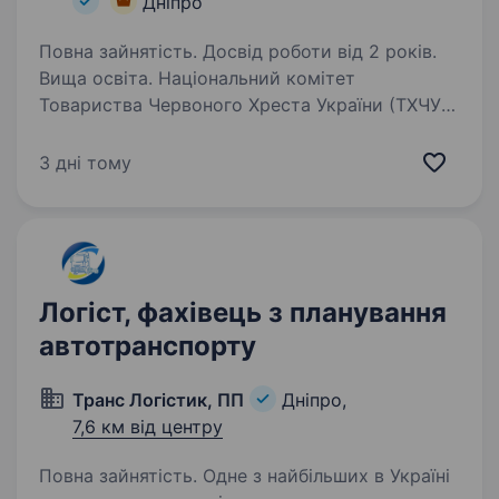
Дніпро
Повна зайнятість. Досвід роботи від 2 років.
Вища освіта. Національний комітет
Товариства Червоного Хреста України (ТХЧУ)
оголошує конкурс на посаду Провідного / -ної
фахівця / -чині з планування, моніторингу,
3 дні тому
оцінки та звітності Міжрегіонального офісу
підтримки НК ТЧХУ…
Логіст, фахівець з планування
автотранспорту
Транс Логістик, ПП
Дніпро,
7,6 км від центру
Повна зайнятість. Одне з найбільших в Україні